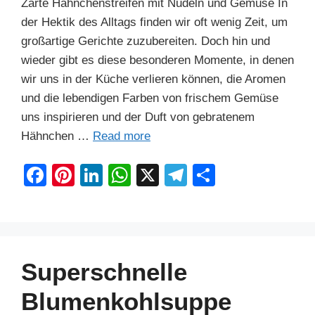
Zarte Hähnchenstreifen mit Nudeln und Gemüse In
der Hektik des Alltags finden wir oft wenig Zeit, um
großartige Gerichte zuzubereiten. Doch hin und
wieder gibt es diese besonderen Momente, in denen
wir uns in der Küche verlieren können, die Aromen
und die lebendigen Farben von frischem Gemüse
uns inspirieren und der Duft von gebratenem
Hähnchen …
Read more
F
Pi
Li
W
X
T
S
a
nt
n
h
el
h
c
er
k
at
e
ar
e
e
e
s
gr
e
b
st
dI
A
a
Superschnelle
o
n
p
m
Blumenkohlsuppe
o
p