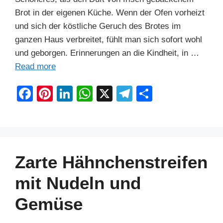
Brot in der eigenen Küche. Wenn der Ofen vorheizt
und sich der köstliche Geruch des Brotes im
ganzen Haus verbreitet, fühlt man sich sofort wohl
und geborgen. Erinnerungen an die Kindheit, in …
Read more
F
Pi
Li
W
X
T
S
a
nt
n
h
el
h
c
er
k
at
e
ar
e
e
e
s
gr
e
b
st
dI
A
a
Zarte Hähnchenstreifen
o
n
p
m
mit Nudeln und
o
p
Gemüse
k