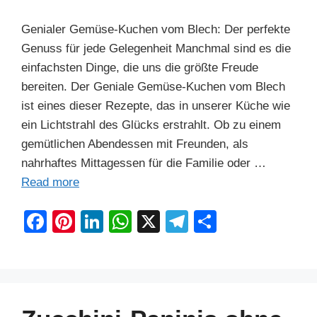
Genialer Gemüse-Kuchen vom Blech: Der perfekte
Genuss für jede Gelegenheit Manchmal sind es die
einfachsten Dinge, die uns die größte Freude
bereiten. Der Geniale Gemüse-Kuchen vom Blech
ist eines dieser Rezepte, das in unserer Küche wie
ein Lichtstrahl des Glücks erstrahlt. Ob zu einem
gemütlichen Abendessen mit Freunden, als
nahrhaftes Mittagessen für die Familie oder …
Read more
F
Pi
Li
W
X
T
S
a
nt
n
h
el
h
c
er
k
at
e
ar
e
e
e
s
gr
e
b
st
dI
A
a