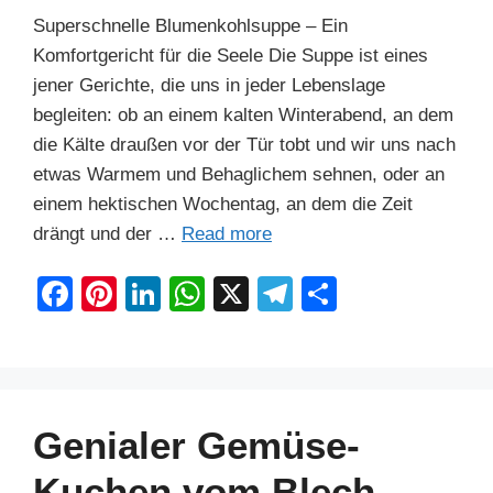
Superschnelle Blumenkohlsuppe – Ein
Komfortgericht für die Seele Die Suppe ist eines
jener Gerichte, die uns in jeder Lebenslage
begleiten: ob an einem kalten Winterabend, an dem
die Kälte draußen vor der Tür tobt und wir uns nach
etwas Warmem und Behaglichem sehnen, oder an
einem hektischen Wochentag, an dem die Zeit
drängt und der …
Read more
F
Pi
Li
W
X
T
S
a
nt
n
h
el
h
c
er
k
at
e
ar
e
e
e
s
gr
e
b
st
dI
A
a
Genialer Gemüse-
o
n
p
m
Kuchen vom Blech