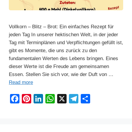
Vollkorn – Blitz – Brot: Ein einfaches Rezept für
jeden Tag In unserer hektischen Welt, in der jeder
Tag mit Terminplänen und Verpflichtungen gefüllt ist,
gibt es Momente, die uns zurück zu den
fundamentalen Werten des Lebens bringen. Eines
dieser Werte ist die Freude am gemeinsamen
Essen. Stellen Sie sich vor, wie der Duft von …
Read more
F
Pi
Li
W
X
T
S
a
nt
n
h
el
h
c
er
k
at
e
ar
e
e
e
s
gr
e