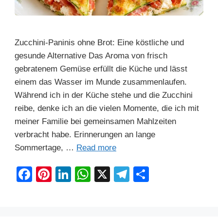
Zucchini-Paninis ohne Brot: Eine köstliche und
gesunde Alternative Das Aroma von frisch
gebratenem Gemüse erfüllt die Küche und lässt
einem das Wasser im Munde zusammenlaufen.
Während ich in der Küche stehe und die Zucchini
reibe, denke ich an die vielen Momente, die ich mit
meiner Familie bei gemeinsamen Mahlzeiten
verbracht habe. Erinnerungen an lange
Sommertage, …
Read more
F
Pi
Li
W
X
T
S
a
nt
n
h
el
h
c
er
k
at
e
ar