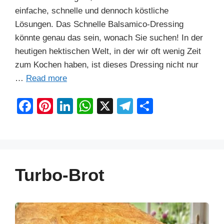
einfache, schnelle und dennoch köstliche
Lösungen. Das Schnelle Balsamico-Dressing
könnte genau das sein, wonach Sie suchen! In der
heutigen hektischen Welt, in der wir oft wenig Zeit
zum Kochen haben, ist dieses Dressing nicht nur
…
Read more
F
Pi
Li
W
X
T
S
a
nt
n
h
el
h
c
er
k
at
e
ar
e
e
e
s
gr
e
b
st
dI
A
a
Turbo-Brot
o
n
p
m
o
p
k