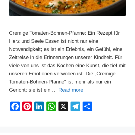
Cremige Tomaten-Bohnen-Pfanne: Ein Rezept für
Herz und Seele Essen ist nicht nur eine
Notwendigkeit; es ist ein Erlebnis, ein Gefühl, eine
Zeitreise in die Erinnerungen unserer Kindheit. Für
viele von uns ist das Kochen eine Kunst, die tief mit
unseren Emotionen verwoben ist. Die „Cremige
Tomaten-Bohnen-Pfanne“ ist mehr als nur ein
Gericht; sie ist ein …
Read more
F
Pi
Li
W
X
T
S
a
nt
n
h
el
h
c
er
k
at
e
ar