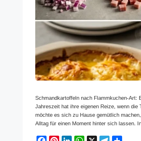
Schmandkartoffeln nach Flammkuchen-Art: Ein
Jahreszeit hat ihre eigenen Reize, wenn die
möchte es sich zu Hause gemütlich machen,
Alltag für einen Moment hinter sich lassen.
F
Pi
Li
W
X
T
S