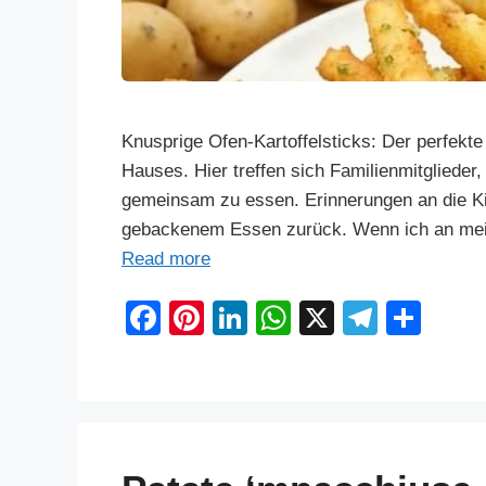
Knusprige Ofen-Kartoffelsticks: Der perfekt
Hauses. Hier treffen sich Familienmitglieder
gemeinsam zu essen. Erinnerungen an die K
gebackenem Essen zurück. Wenn ich an meine
Read more
F
Pi
Li
W
X
T
S
a
nt
n
h
el
h
c
er
k
at
e
ar
e
e
e
s
gr
e
b
st
dI
A
a