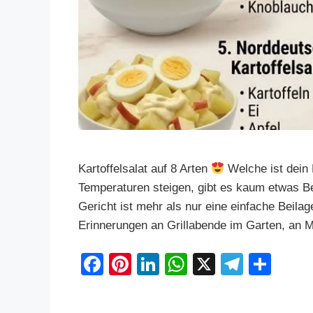
Kartoffelsalat auf 8 Arten
Welche ist dein 
Temperaturen steigen, gibt es kaum etwas Be
Gericht ist mehr als nur eine einfache Beilag
Erinnerungen an Grillabende im Garten, an M
F
Pi
Li
W
X
T
S
a
nt
n
h
el
h
c
er
k
at
e
ar