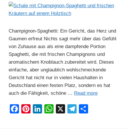
o
p
k
Champignon-Spaghetti: Ein Gericht, das Herz und
Gaumen erfreut Nichts sagt mehr über das Gefühl
von Zuhause aus als eine dampfende Portion
Spaghetti, die mit frischen Champignons und
aromatischem Knoblauch zubereitet wird. Dieses
einfache, aber unglaublich wohlschmeckende
Gericht hat nicht nur in vielen Haushalten in
Deutschland einen festen Platz, sondern es hat
auch die Fähigkeit, schöne …
Read more
F
Pi
Li
W
X
T
S
a
nt
n
h
el
h
c
er
k
at
e
ar