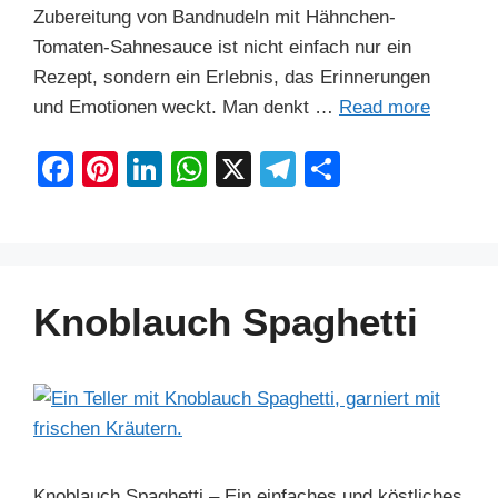
Zubereitung von Bandnudeln mit Hähnchen-
Tomaten-Sahnesauce ist nicht einfach nur ein
Rezept, sondern ein Erlebnis, das Erinnerungen
und Emotionen weckt. Man denkt …
Read more
F
Pi
Li
W
X
T
S
a
nt
n
h
el
h
c
er
k
at
e
ar
e
e
e
s
gr
e
b
st
dI
A
a
Knoblauch Spaghetti
o
n
p
m
o
p
k
Knoblauch Spaghetti – Ein einfaches und köstliches