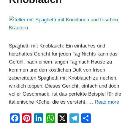
o
p
k
Spaghetti mit Knoblauch: Ein einfaches und
herzhaftes Gericht für jeden Tag Nichts kann das
Gefühl, nach einem langen Tag nach Hause zu
kommen und den köstlichen Duft von frisch
zubereiteten Spaghetti mit Knoblauch zu riechen,
wirklich toppen. Dieses Gericht, einfach und doch
voller Geschmack, ist das perfekte Beispiel für die
italienische Küche, die es versteht, …
Read more
F
Pi
Li
W
X
T
S
a
nt
n
h
el
h