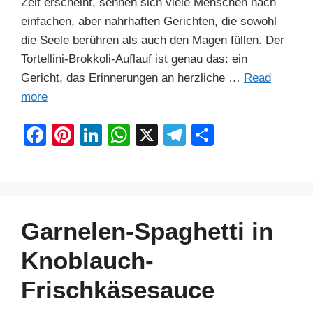
Zeit erscheint, sehnen sich viele Menschen nach
einfachen, aber nahrhaften Gerichten, die sowohl
die Seele berühren als auch den Magen füllen. Der
Tortellini-Brokkoli-Auflauf ist genau das: ein
Gericht, das Erinnerungen an herzliche …
Read
more
F
Pi
Li
W
X
T
S
a
nt
n
h
el
h
c
er
k
at
e
ar
e
e
e
s
gr
e
b
st
dI
A
a
Garnelen-Spaghetti in
o
n
p
m
Knoblauch-
o
p
Frischkäsesauce
k