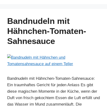
c
er
k
at
e
ar
e
e
e
s
gr
e
b
st
dI
A
a
Bandnudeln mit
o
n
p
m
Hähnchen-Tomaten-
o
p
Sahnesauce
k
Bandnudeln mit Hähnchen-Tomaten-Sahnesauce:
Ein traumhaftes Gericht für jeden Anlass Es gibt
diese magischen Momente in der Küche, wenn der
Duft von frisch gekochtem Essen die Luft erfüllt und
das Wasser im Mund zusammenläuft. Die