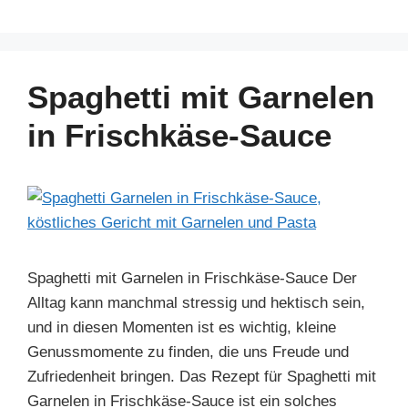
a
nt
n
h
el
h
c
er
k
at
e
ar
e
e
e
s
gr
e
b
st
dI
A
a
Spaghetti mit Garnelen
o
n
p
m
in Frischkäse-Sauce
o
p
k
Spaghetti mit Garnelen in Frischkäse-Sauce Der
Alltag kann manchmal stressig und hektisch sein,
und in diesen Momenten ist es wichtig, kleine
Genussmomente zu finden, die uns Freude und
Zufriedenheit bringen. Das Rezept für Spaghetti mit
Garnelen in Frischkäse-Sauce ist ein solches