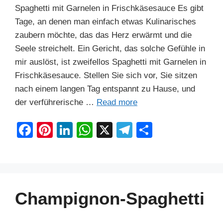
Spaghetti mit Garnelen in Frischkäsesauce Es gibt
Tage, an denen man einfach etwas Kulinarisches
zaubern möchte, das das Herz erwärmt und die
Seele streichelt. Ein Gericht, das solche Gefühle in
mir auslöst, ist zweifellos Spaghetti mit Garnelen in
Frischkäsesauce. Stellen Sie sich vor, Sie sitzen
nach einem langen Tag entspannt zu Hause, und
der verführerische …
Read more
F
Pi
Li
W
X
T
S
a
nt
n
h
el
h
c
er
k
at
e
ar
e
e
e
s
gr
e
b
st
dI
A
a
Champignon-Spaghetti
o
n
p
m