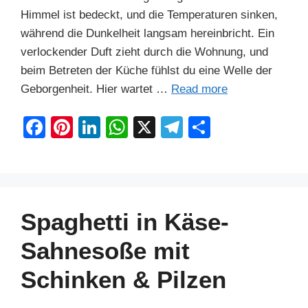
Himmel ist bedeckt, und die Temperaturen sinken,
während die Dunkelheit langsam hereinbricht. Ein
verlockender Duft zieht durch die Wohnung, und
beim Betreten der Küche fühlst du eine Welle der
Geborgenheit. Hier wartet …
Read more
F
Pi
Li
W
X
T
S
a
nt
n
h
el
h
c
er
k
at
e
ar
e
e
e
s
gr
e
b
st
dI
A
a
Spaghetti in Käse-
o
n
p
m
Sahnesoße mit
o
p
Schinken & Pilzen
k