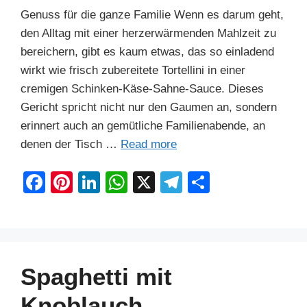
Genuss für die ganze Familie Wenn es darum geht,
den Alltag mit einer herzerwärmenden Mahlzeit zu
bereichern, gibt es kaum etwas, das so einladend
wirkt wie frisch zubereitete Tortellini in einer
cremigen Schinken-Käse-Sahne-Sauce. Dieses
Gericht spricht nicht nur den Gaumen an, sondern
erinnert auch an gemütliche Familienabende, an
denen der Tisch …
Read more
F
Pi
Li
W
X
T
S
a
nt
n
h
el
h
c
er
k
at
e
ar
e
e
e
s
gr
e
b
st
dI
A
a
Spaghetti mit
o
n
p
m
Knoblauch