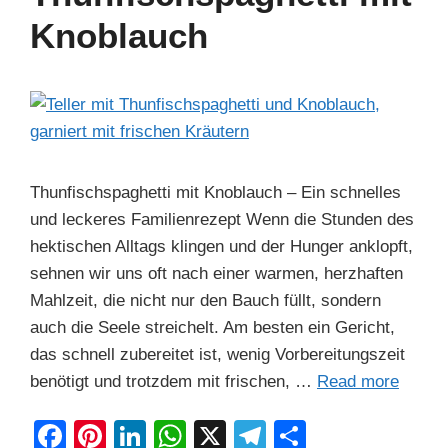
o
n
p
m
Knoblauch
o
p
k
Thunfischspaghetti mit Knoblauch – Ein schnelles
und leckeres Familienrezept Wenn die Stunden des
hektischen Alltags klingen und der Hunger anklopft,
sehnen wir uns oft nach einer warmen, herzhaften
Mahlzeit, die nicht nur den Bauch füllt, sondern
auch die Seele streichelt. Am besten ein Gericht,
das schnell zubereitet ist, wenig Vorbereitungszeit
benötigt und trotzdem mit frischen, …
Read more
F
Pi
Li
W
X
T
S