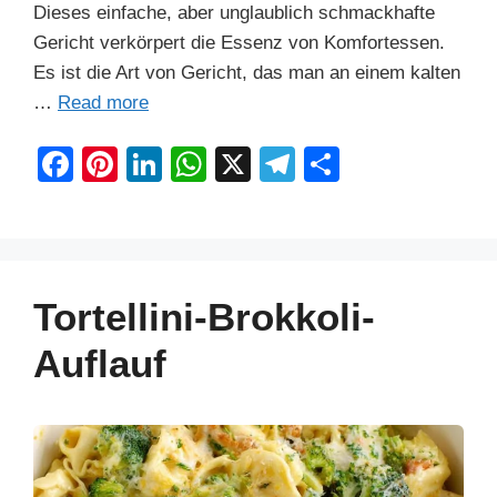
Dieses einfache, aber unglaublich schmackhafte
Gericht verkörpert die Essenz von Komfortessen.
Es ist die Art von Gericht, das man an einem kalten
…
Read more
F
Pi
Li
W
X
T
S
a
nt
n
h
el
h
c
er
k
at
e
ar
e
e
e
s
gr
e
b
st
dI
A
a
Tortellini-Brokkoli-
o
n
p
m
Auflauf
o
p
k