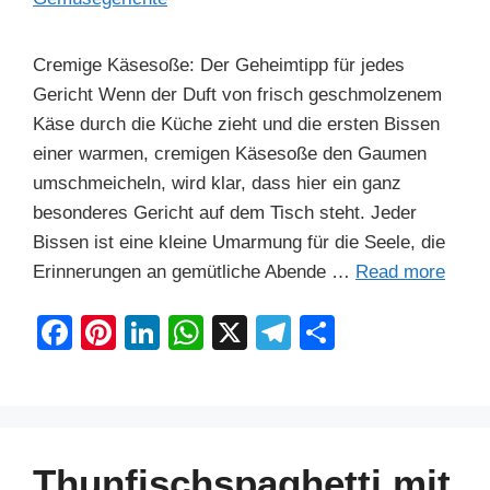
Cremige Käsesoße: Der Geheimtipp für jedes
Gericht Wenn der Duft von frisch geschmolzenem
Käse durch die Küche zieht und die ersten Bissen
einer warmen, cremigen Käsesoße den Gaumen
umschmeicheln, wird klar, dass hier ein ganz
besonderes Gericht auf dem Tisch steht. Jeder
Bissen ist eine kleine Umarmung für die Seele, die
Erinnerungen an gemütliche Abende …
Read more
F
Pi
Li
W
X
T
S
a
nt
n
h
el
h
c
er
k
at
e
ar
e
e
e
s
gr
e
b
st
dI
A
a
Thunfischspaghetti mit