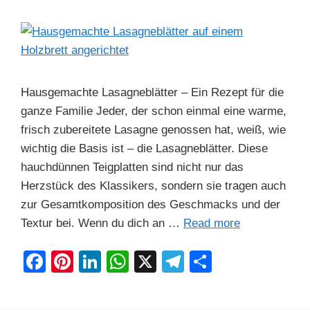
k
Hausgemachte Lasagneblätter – Ein Rezept für die
ganze Familie Jeder, der schon einmal eine warme,
frisch zubereitete Lasagne genossen hat, weiß, wie
wichtig die Basis ist – die Lasagneblätter. Diese
hauchdünnen Teigplatten sind nicht nur das
Herzstück des Klassikers, sondern sie tragen auch
zur Gesamtkomposition des Geschmacks und der
Textur bei. Wenn du dich an …
Read more
F
Pi
Li
W
X
T
S
a
nt
n
h
el
h
c
er
k
at
e
ar