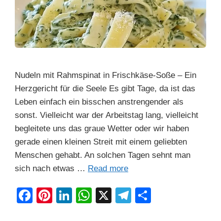
Nudeln mit Rahmspinat in Frischkäse-Soße – Ein
Herzgericht für die Seele Es gibt Tage, da ist das
Leben einfach ein bisschen anstrengender als
sonst. Vielleicht war der Arbeitstag lang, vielleicht
begleitete uns das graue Wetter oder wir haben
gerade einen kleinen Streit mit einem geliebten
Menschen gehabt. An solchen Tagen sehnt man
sich nach etwas …
Read more
F
Pi
Li
W
X
T
S
a
nt
n
h
el
h