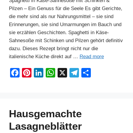
Spaghetti in Käse-Sahnesoße mit Schinken &
Pilzen – Ein Genuss für die Seele Es gibt Gerichte,
die mehr sind als nur Nahrungsmittel – sie sind
Erinnerungen, sie sind Umarmungen im Bauch und
sie erzählen Geschichten. Spaghetti in Käse-
Sahnesoße mit Schinken und Pilzen gehört definitiv
dazu. Dieses Rezept bringt nicht nur die
italienische Küche direkt auf …
Read more
F
Pi
Li
W
X
T
S
a
nt
n
h
el
h
c
er
k
at
e
ar
e
e
e
s
gr
e
b
st
dI
A
a
Hausgemachte
o
n
p
m
Lasagneblätter
o
p