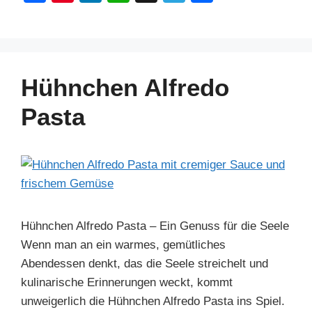
a
nt
n
h
el
h
c
er
k
at
e
ar
e
e
e
s
gr
e
b
st
dI
A
a
Hühnchen Alfredo
o
n
p
m
Pasta
o
p
k
Hühnchen Alfredo Pasta – Ein Genuss für die Seele
Wenn man an ein warmes, gemütliches
Abendessen denkt, das die Seele streichelt und
kulinarische Erinnerungen weckt, kommt
unweigerlich die Hühnchen Alfredo Pasta ins Spiel.