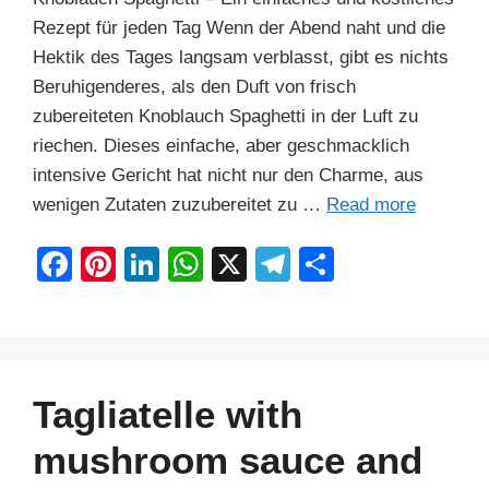
Rezept für jeden Tag Wenn der Abend naht und die
Hektik des Tages langsam verblasst, gibt es nichts
Beruhigenderes, als den Duft von frisch
zubereiteten Knoblauch Spaghetti in der Luft zu
riechen. Dieses einfache, aber geschmacklich
intensive Gericht hat nicht nur den Charme, aus
wenigen Zutaten zuzubereitet zu …
Read more
F
Pi
Li
W
X
T
S
a
nt
n
h
el
h
c
er
k
at
e
ar
e
e
e
s
gr
e
b
st
dI
A
a
Tagliatelle with
o
n
p
m
mushroom sauce and
o
p