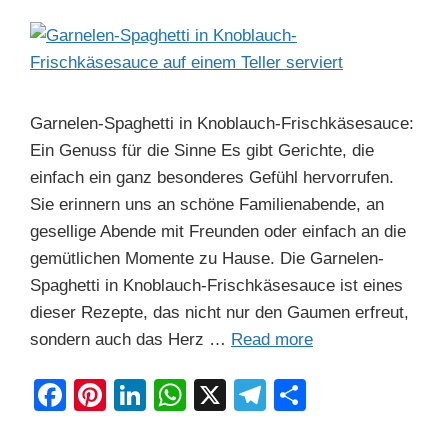
Garnelen-Spaghetti in Knoblauch-Frischkäsesauce:
Ein Genuss für die Sinne Es gibt Gerichte, die
einfach ein ganz besonderes Gefühl hervorrufen.
Sie erinnern uns an schöne Familienabende, an
gesellige Abende mit Freunden oder einfach an die
gemütlichen Momente zu Hause. Die Garnelen-
Spaghetti in Knoblauch-Frischkäsesauce ist eines
dieser Rezepte, das nicht nur den Gaumen erfreut,
sondern auch das Herz …
Read more
F
Pi
Li
W
X
T
S
a
nt
n
h
el
h