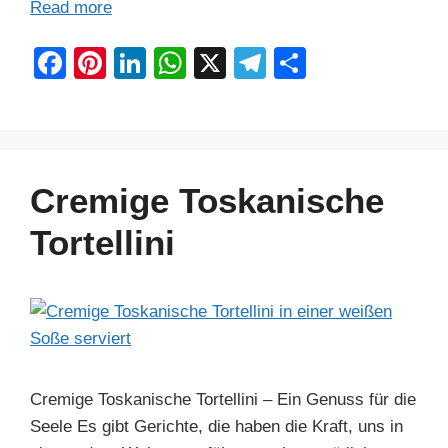
Read more
F
Pi
Li
W
X
T
S
a
nt
n
h
el
h
c
er
k
at
e
ar
e
e
e
s
gr
e
b
st
dI
A
a
Cremige Toskanische
o
n
p
m
Tortellini
o
p
k
Cremige Toskanische Tortellini – Ein Genuss für die
Seele Es gibt Gerichte, die haben die Kraft, uns in