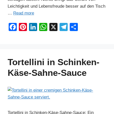
Leichtigkeit und Lebensfreude besser auf den Tisch
…
Read more
F
Pi
Li
W
X
T
S
a
nt
n
h
el
h
c
er
k
at
e
ar
e
e
e
s
gr
e
b
st
dI
A
a
Tortellini in Schinken-
o
n
p
m
Käse-Sahne-Sauce
o
p
k
Tortellini in Schinken-Käse-Sahne-Sauce: Ein