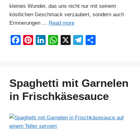
kleines Wunder, das uns nicht nur mit seinem
köstlichen Geschmack verzaubert, sondern auch
Erinnerungen …
Read more
F
Pi
Li
W
X
T
S
a
nt
n
h
el
h
c
er
k
at
e
ar
e
e
e
s
gr
e
b
st
dI
A
a
Spaghetti mit Garnelen
o
n
p
m
in Frischkäsesauce
o
p
k