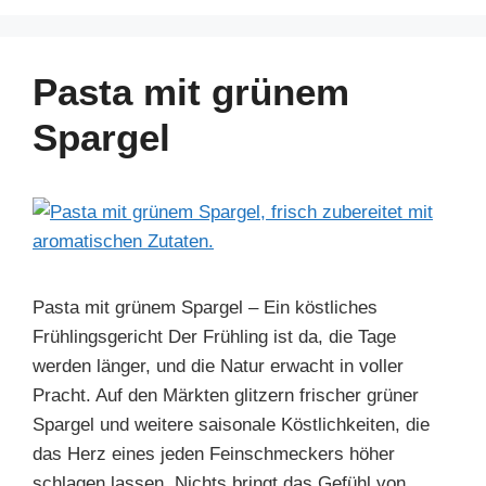
c
er
k
at
e
ar
e
e
e
s
gr
e
b
st
dI
A
a
Pasta mit grünem
o
n
p
m
Spargel
o
p
k
Pasta mit grünem Spargel – Ein köstliches
Frühlingsgericht Der Frühling ist da, die Tage
werden länger, und die Natur erwacht in voller
Pracht. Auf den Märkten glitzern frischer grüner
Spargel und weitere saisonale Köstlichkeiten, die
das Herz eines jeden Feinschmeckers höher
schlagen lassen. Nichts bringt das Gefühl von