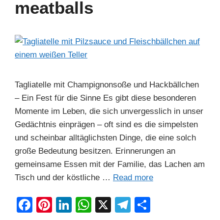
meatballs
k
Tagliatelle mit Champignonsoße und Hackbällchen
– Ein Fest für die Sinne Es gibt diese besonderen
Momente im Leben, die sich unvergesslich in unser
Gedächtnis einprägen – oft sind es die simpelsten
und scheinbar alltäglichsten Dinge, die eine solch
große Bedeutung besitzen. Erinnerungen an
gemeinsame Essen mit der Familie, das Lachen am
Tisch und der köstliche …
Read more
F
Pi
Li
W
X
T
S