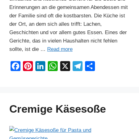
Erinnerungen an die gemeinsamen Abendessen mit
der Familie sind oft die kostbarsten. Die Küche ist
der Ort, an dem sich alles trifft: Lachen,
Geschichten und vor allem gutes Essen. Eines der
Gerichte, das in vielen Haushalten nicht fehlen
sollte, ist die …
Read more
F
Pi
Li
W
X
T
S
a
nt
n
h
el
h
c
er
k
at
e
ar
e
e
e
s
gr
e
b
st
dI
A
a
Cremige Käsesoße
o
n
p
m
o
p
k