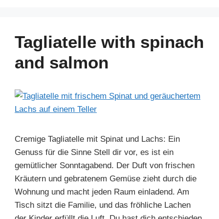
c
er
k
at
e
ar
e
e
e
s
gr
e
b
st
dI
A
a
Tagliatelle with spinach
o
n
p
m
and salmon
o
p
k
Cremige Tagliatelle mit Spinat und Lachs: Ein
Genuss für die Sinne Stell dir vor, es ist ein
gemütlicher Sonntagabend. Der Duft von frischen
Kräutern und gebratenem Gemüse zieht durch die
Wohnung und macht jeden Raum einladend. Am
Tisch sitzt die Familie, und das fröhliche Lachen
der Kinder erfüllt die Luft. Du hast dich entschieden,