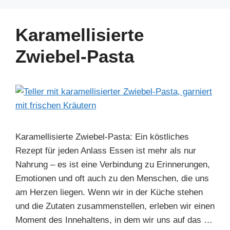
e
e
e
s
gr
e
b
st
dI
A
a
Karamellisierte
o
n
p
m
Zwiebel-Pasta
o
p
k
Karamellisierte Zwiebel-Pasta: Ein köstliches
Rezept für jeden Anlass Essen ist mehr als nur
Nahrung – es ist eine Verbindung zu Erinnerungen,
Emotionen und oft auch zu den Menschen, die uns
am Herzen liegen. Wenn wir in der Küche stehen
und die Zutaten zusammenstellen, erleben wir einen
Moment des Innehaltens, in dem wir uns auf das …