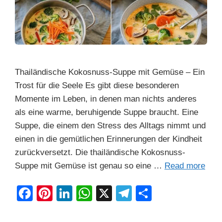
Thailändische Kokosnuss-Suppe mit Gemüse – Ein
Trost für die Seele Es gibt diese besonderen
Momente im Leben, in denen man nichts anderes
als eine warme, beruhigende Suppe braucht. Eine
Suppe, die einem den Stress des Alltags nimmt und
einen in die gemütlichen Erinnerungen der Kindheit
zurückversetzt. Die thailändische Kokosnuss-
Suppe mit Gemüse ist genau so eine …
Read more
F
Pi
Li
W
X
T
S
a
nt
n
h
el
h