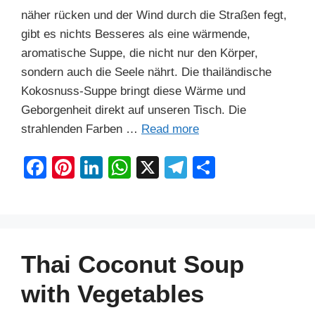
näher rücken und der Wind durch die Straßen fegt,
gibt es nichts Besseres als eine wärmende,
aromatische Suppe, die nicht nur den Körper,
sondern auch die Seele nährt. Die thailändische
Kokosnuss-Suppe bringt diese Wärme und
Geborgenheit direkt auf unseren Tisch. Die
strahlenden Farben …
Read more
F
Pi
Li
W
X
T
S
a
nt
n
h
el
h
c
er
k
at
e
ar
e
e
e
s
gr
e
b
st
dI
A
a
Thai Coconut Soup
o
n
p
m
with Vegetables
o
p