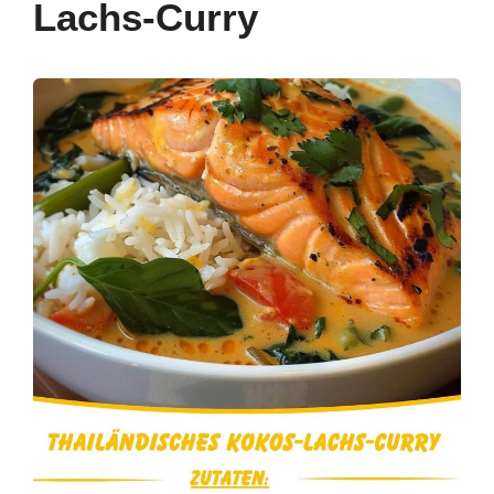
Lachs-Curry
o
p
k