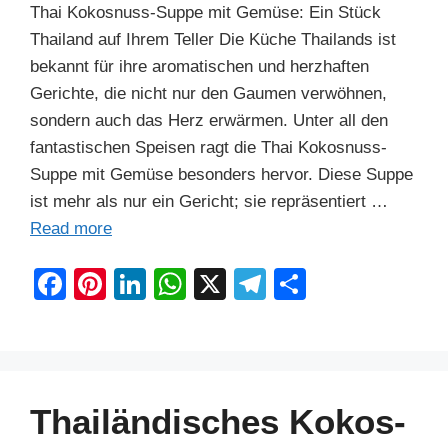
Thai Kokosnuss-Suppe mit Gemüse: Ein Stück
Thailand auf Ihrem Teller Die Küche Thailands ist
bekannt für ihre aromatischen und herzhaften
Gerichte, die nicht nur den Gaumen verwöhnen,
sondern auch das Herz erwärmen. Unter all den
fantastischen Speisen ragt die Thai Kokosnuss-
Suppe mit Gemüse besonders hervor. Diese Suppe
ist mehr als nur ein Gericht; sie repräsentiert …
Read more
F
Pi
Li
W
X
T
S
a
nt
n
h
el
h
c
er
k
at
e
ar
e
e
e
s
gr
e
b
st
dI
A
a
Thailändisches Kokos-
o
n
p
m