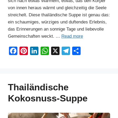
sich nach etwas Warmem, etwas, das den Körper
von innen heraus wärmt und gleichzeitig die Seele
streichelt. Diese thailändische Suppe ist genau das:
ein schaumiges, würziges und duftendes Erlebnis,
das Erinnerungen an sonnige Tage und liebevolle
Gemeinschaften weckt. …
Read more
F
Pi
Li
W
X
T
S
a
nt
n
h
el
h
c
er
k
at
e
ar
e
e
e
s
gr
e
b
st
dI
A
a
Thailändische
o
n
p
m
Kokosnuss-Suppe
o
p
k