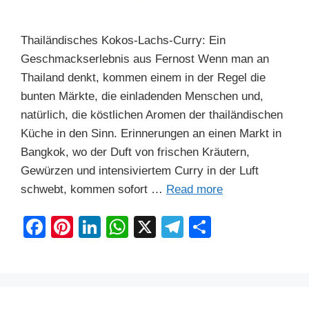
Thailändisches Kokos-Lachs-Curry: Ein
Geschmackserlebnis aus Fernost Wenn man an
Thailand denkt, kommen einem in der Regel die
bunten Märkte, die einladenden Menschen und,
natürlich, die köstlichen Aromen der thailändischen
Küche in den Sinn. Erinnerungen an einen Markt in
Bangkok, wo der Duft von frischen Kräutern,
Gewürzen und intensiviertem Curry in der Luft
schwebt, kommen sofort …
Read more
F
Pi
Li
W
X
T
S
a
nt
n
h
el
h
c
er
k
at
e
ar
e
e
e
s
gr
e