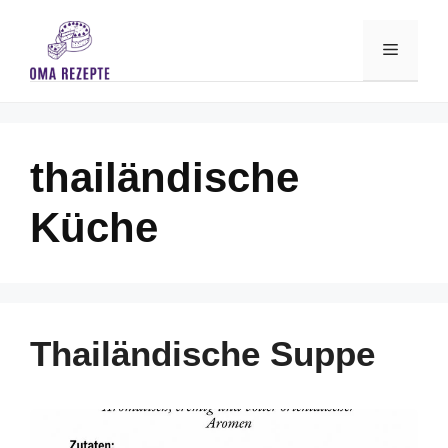
Skip
to
Menu
content
thailändische
Küche
Thailändische Suppe