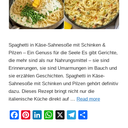
Spaghetti in Käse-Sahnesoße mit Schinken &
Pilzen – Ein Genuss für die Seele Es gibt Gerichte,
die mehr sind als nur Nahrungsmittel – sie sind
Erinnerungen, sie sind Umarmungen im Bauch und
sie erzählen Geschichten. Spaghetti in Käse-
Sahnesoße mit Schinken und Pilzen gehört definitiv
dazu. Dieses Rezept bringt nicht nur die
italienische Küche direkt auf …
Read more
F
Pi
Li
W
X
T
S
a
nt
n
h
el
h