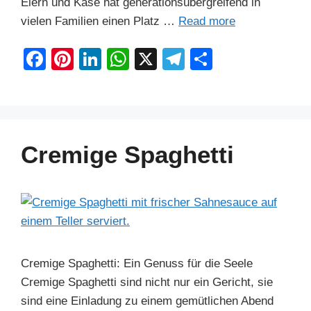
Eiern und Käse hat generationsübergreifend in
vielen Familien einen Platz …
Read more
F
Pi
Li
W
X
T
S
a
nt
n
h
el
h
c
er
k
at
e
ar
e
e
e
s
gr
e
b
st
dI
A
a
Cremige Spaghetti
o
n
p
m
o
p
k
Cremige Spaghetti: Ein Genuss für die Seele
Cremige Spaghetti sind nicht nur ein Gericht, sie
sind eine Einladung zu einem gemütlichen Abend