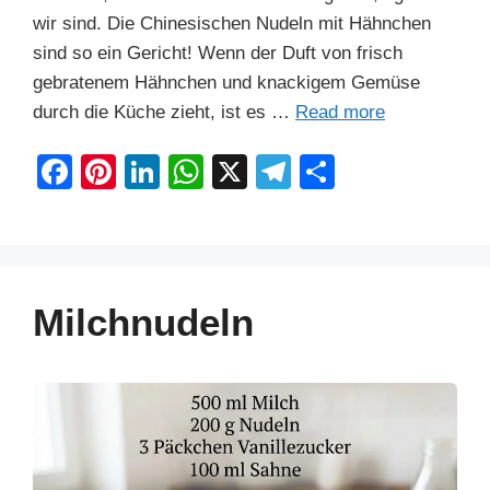
wir sind. Die Chinesischen Nudeln mit Hähnchen
sind so ein Gericht! Wenn der Duft von frisch
gebratenem Hähnchen und knackigem Gemüse
durch die Küche zieht, ist es …
Read more
F
Pi
Li
W
X
T
S
a
nt
n
h
el
h
c
er
k
at
e
ar
e
e
e
s
gr
e
b
st
dI
A
a
Milchnudeln
o
n
p
m
o
p
k