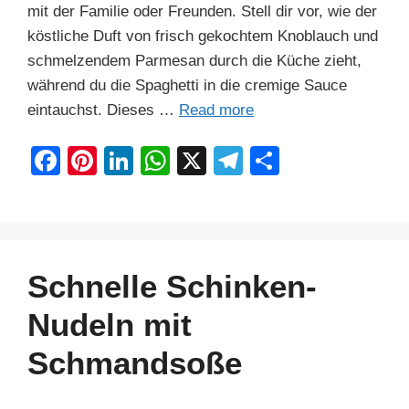
mit der Familie oder Freunden. Stell dir vor, wie der
köstliche Duft von frisch gekochtem Knoblauch und
schmelzendem Parmesan durch die Küche zieht,
während du die Spaghetti in die cremige Sauce
eintauchst. Dieses …
Read more
F
Pi
Li
W
X
T
S
a
nt
n
h
el
h
c
er
k
at
e
ar
e
e
e
s
gr
e
b
st
dI
A
a
Schnelle Schinken-
o
n
p
m
Nudeln mit
o
p
Schmandsoße
k