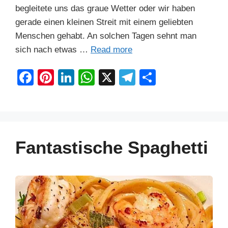
begleitete uns das graue Wetter oder wir haben
gerade einen kleinen Streit mit einem geliebten
Menschen gehabt. An solchen Tagen sehnt man
sich nach etwas …
Read more
F
Pi
Li
W
X
T
S
a
nt
n
h
el
h
c
er
k
at
e
ar
e
e
e
s
gr
e
b
st
dI
A
a
Fantastische Spaghetti
o
n
p
m
o
p
k