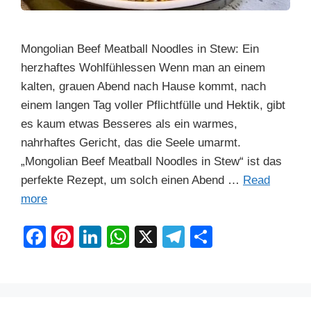
Mongolian Beef Meatball Noodles in Stew: Ein
herzhaftes Wohlfühlessen Wenn man an einem
kalten, grauen Abend nach Hause kommt, nach
einem langen Tag voller Pflichtfülle und Hektik, gibt
es kaum etwas Besseres als ein warmes,
nahrhaftes Gericht, das die Seele umarmt.
„Mongolian Beef Meatball Noodles in Stew“ ist das
perfekte Rezept, um solch einen Abend …
Read
more
F
Pi
Li
W
X
T
S
a
nt
n
h
el
h
c
er
k
at
e
ar
e
e
e
s
gr
e