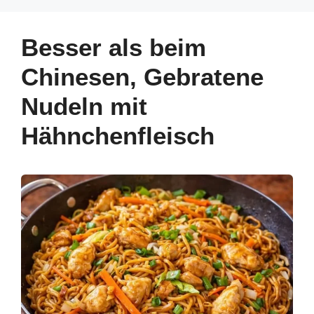
e
e
e
s
gr
e
b
st
dI
A
a
Besser als beim
o
n
p
m
Chinesen, Gebratene
o
p
Nudeln mit
k
Hähnchenfleisch