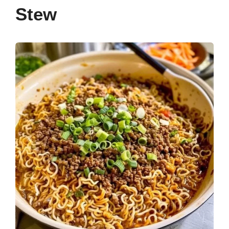
Stew
k