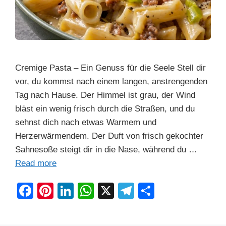
Cremige Pasta – Ein Genuss für die Seele Stell dir
vor, du kommst nach einem langen, anstrengenden
Tag nach Hause. Der Himmel ist grau, der Wind
bläst ein wenig frisch durch die Straßen, und du
sehnst dich nach etwas Warmem und
Herzerwärmendem. Der Duft von frisch gekochter
Sahnesoße steigt dir in die Nase, während du …
Read more
F
Pi
Li
W
X
T
S
a
nt
n
h
el
h
c
er
k
at
e
ar