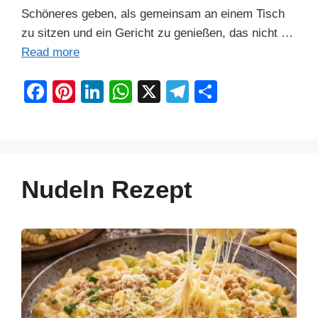
Schöneres geben, als gemeinsam an einem Tisch
zu sitzen und ein Gericht zu genießen, das nicht …
Read more
F
Pi
Li
W
X
T
S
a
nt
n
h
el
h
c
er
k
at
e
ar
e
e
e
s
gr
e
b
st
dI
A
a
Nudeln Rezept
o
n
p
m
o
p
k