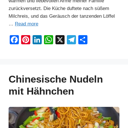
warmen und liebevollen Arme meiner Familie
zurückversetzt. Die Küche duftete nach süßem
Milchreis, und das Geräusch der tanzenden Löffel
…
Read more
F
Pi
Li
W
X
T
S
a
nt
n
h
el
h
c
er
k
at
e
ar
e
e
e
s
gr
e
b
st
dI
A
a
Chinesische Nudeln
o
n
p
m
mit Hähnchen
o
p
k