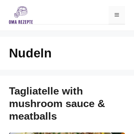
Skip
to
Menu
content
Nudeln
Tagliatelle with
mushroom sauce &
meatballs