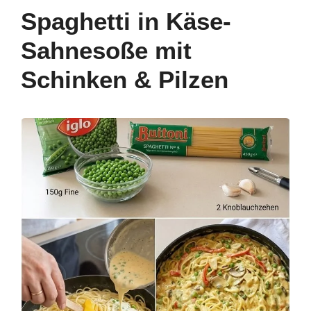
b
st
dI
A
a
Spaghetti in Käse-
o
n
p
m
Sahnesoße mit
o
p
Schinken & Pilzen
k