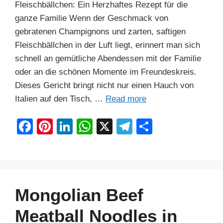
Fleischbällchen: Ein Herzhaftes Rezept für die
ganze Familie Wenn der Geschmack von
gebratenen Champignons und zarten, saftigen
Fleischbällchen in der Luft liegt, erinnert man sich
schnell an gemütliche Abendessen mit der Familie
oder an die schönen Momente im Freundeskreis.
Dieses Gericht bringt nicht nur einen Hauch von
Italien auf den Tisch, …
Read more
F
Pi
Li
W
X
T
S
a
nt
n
h
el
h
c
er
k
at
e
ar
e
e
e
s
gr
e
b
st
dI
A
a
Mongolian Beef
o
n
p
m
Meatball Noodles in
o
p