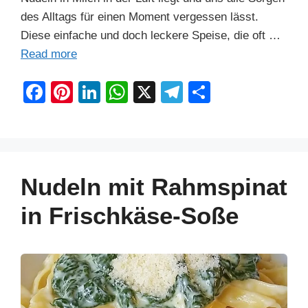
des Alltags für einen Moment vergessen lässt.
Diese einfache und doch leckere Speise, die oft …
Read more
F
Pi
Li
W
X
T
S
a
nt
n
h
el
h
c
er
k
at
e
ar
e
e
e
s
gr
e
b
st
dI
A
a
Nudeln mit Rahmspinat
o
n
p
m
in Frischkäse-Soße
o
p
k