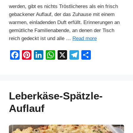
werden, gibt es nichts Tröstlicheres als ein frisch
gebackener Auflauf, der das Zuhause mit einem
warmen, einladenden Duft erfüllt. Erinnerungen an
gemütliche Familienabende, an denen der Tisch
reich gedeckt ist und alle …
Read more
F
Pi
Li
W
X
T
S
a
nt
n
h
el
h
c
er
k
at
e
ar
e
e
e
s
gr
e
b
st
dI
A
a
Leberkäse-Spätzle-
o
n
p
m
Auflauf
o
p
k