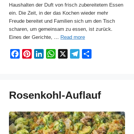
Haushalten der Duft von frisch zubereitetem Essen
ein. Die Zeit, in der das Kochen wieder mehr
Freude bereitet und Familien sich um den Tisch
scharen, um gemeinsam zu essen, ist zurück.
Eines der Gerichte, …
Read more
F
Pi
Li
W
X
T
S
a
nt
n
h
el
h
c
er
k
at
e
ar
e
e
e
s
gr
e
b
st
dI
A
a
Rosenkohl-Auflauf
o
n
p
m
o
p
k