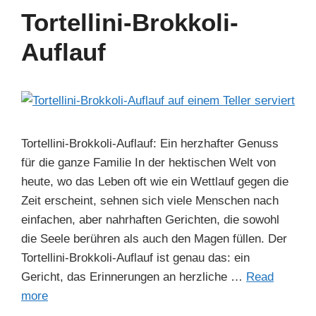
b
st
dI
A
a
Tortellini-Brokkoli-
o
n
p
m
Auflauf
o
p
k
Tortellini-Brokkoli-Auflauf: Ein herzhafter Genuss
für die ganze Familie In der hektischen Welt von
heute, wo das Leben oft wie ein Wettlauf gegen die
Zeit erscheint, sehnen sich viele Menschen nach
einfachen, aber nahrhaften Gerichten, die sowohl
die Seele berühren als auch den Magen füllen. Der
Tortellini-Brokkoli-Auflauf ist genau das: ein
Gericht, das Erinnerungen an herzliche …
Read
more