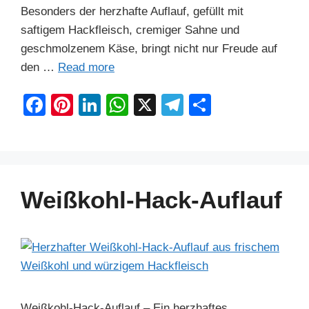
Besonders der herzhafte Auflauf, gefüllt mit
saftigem Hackfleisch, cremiger Sahne und
geschmolzenem Käse, bringt nicht nur Freude auf
den …
Read more
F
Pi
Li
W
X
T
S
a
nt
n
h
el
h
c
er
k
at
e
ar
e
e
e
s
gr
e
b
st
dI
A
a
Weißkohl-Hack-Auflauf
o
n
p
m
o
p
k
Weißkohl-Hack-Auflauf – Ein herzhaftes