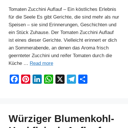
Tomaten Zucchini Auflauf – Ein köstliches Erlebnis
für die Seele Es gibt Gerichte, die sind mehr als nur
Speisen – sie sind Erinnerungen, Geschichten und
ein Stück Zuhause. Der Tomaten Zucchini Auflauf
ist eines dieser Gerichte. Vielleicht erinnert er dich
an Sommerabende, an denen das Aroma frisch
geernteter Zucchini und reifer Tomaten durch die
Küche …
Read more
F
Pi
Li
W
X
T
S
a
nt
n
h
el
h
c
er
k
at
e
ar
e
e
e
s
gr
e
b
st
dI
A
a
Würziger Blumenkohl-
o
n
p
m