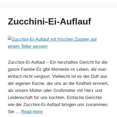
c
er
k
at
e
ar
e
e
e
s
gr
e
b
st
dI
A
a
Zucchini-Ei-Auflauf
o
n
p
m
o
p
k
Zucchini-Ei-Auflauf – Ein herzhaftes Gericht für die
ganze Familie Es gibt Momente im Leben, die man
einfach nicht vergisst. Vielleicht ist es der Duft aus
der eigenen Küche, der uns an die Kindheit erinnert,
als unsere Mütter oder Großmütter mit Herz und
Leidenschaft für uns kochten. Einfache Gerichte
wie der Zucchini-Ei-Auflauf bringen uns zusammen.
Sie …
Read more