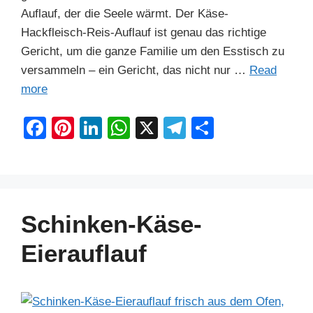
Auflauf, der die Seele wärmt. Der Käse-
Hackfleisch-Reis-Auflauf ist genau das richtige
Gericht, um die ganze Familie um den Esstisch zu
versammeln – ein Gericht, das nicht nur …
Read
more
F
Pi
Li
W
X
T
S
a
nt
n
h
el
h
c
er
k
at
e
ar
e
e
e
s
gr
e
b
st
dI
A
a
Schinken-Käse-
o
n
p
m
Eierauflauf
o
p
k