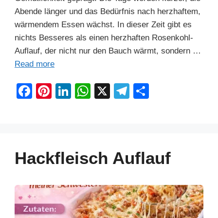
Abende länger und das Bedürfnis nach herzhaftem,
wärmendem Essen wächst. In dieser Zeit gibt es
nichts Besseres als einen herzhaften Rosenkohl-
Auflauf, der nicht nur den Bauch wärmt, sondern …
Read more
F
Pi
Li
W
X
T
S
a
nt
n
h
el
h
c
er
k
at
e
ar
e
e
e
s
gr
e
b
st
dI
A
a
Hackfleisch Auflauf
o
n
p
m
o
p
k