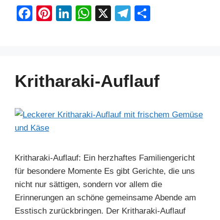
F
Pi
Li
W
X
T
S
a
nt
n
h
el
h
c
er
k
at
e
ar
e
e
e
s
gr
e
b
st
dI
A
a
Kritharaki-Auflauf
o
n
p
m
o
p
k
Kritharaki-Auflauf: Ein herzhaftes Familiengericht
für besondere Momente Es gibt Gerichte, die uns
nicht nur sättigen, sondern vor allem die
Erinnerungen an schöne gemeinsame Abende am
Esstisch zurückbringen. Der Kritharaki-Auflauf