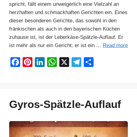
spricht, fällt einem unweigerlich eine Vielzahl an
herzhaften und schmackhaften Gerichten ein. Eines
dieser besonderen Gerichte, das sowohl in den
fränkischen als auch in den bayerischen Küchen
zuhause ist, ist der Leberkäse-Spätzle-Auflauf. Er
ist mehr als nur ein Gericht; er ist ein …
Read more
F
Pi
Li
W
X
T
S
a
nt
n
h
el
h
c
er
k
at
e
ar
e
e
e
s
gr
e
b
st
dI
A
a
Gyros-Spätzle-Auflauf
o
n
p
m
o
p
k