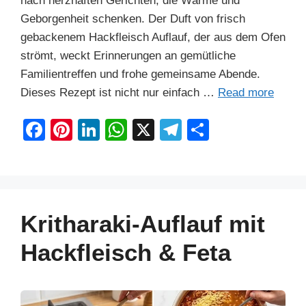
nach herzhaften Gerichten, die Wärme und
Geborgenheit schenken. Der Duft von frisch
gebackenem Hackfleisch Auflauf, der aus dem Ofen
strömt, weckt Erinnerungen an gemütliche
Familientreffen und frohe gemeinsame Abende.
Dieses Rezept ist nicht nur einfach …
Read more
F
Pi
Li
W
X
T
S
a
nt
n
h
el
h
c
er
k
at
e
ar
e
e
e
s
gr
e
b
st
dI
A
a
Kritharaki-Auflauf mit
o
n
p
m
Hackfleisch & Feta
o
p
k