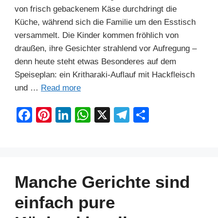
von frisch gebackenem Käse durchdringt die
Küche, während sich die Familie um den Esstisch
versammelt. Die Kinder kommen fröhlich von
draußen, ihre Gesichter strahlend vor Aufregung –
denn heute steht etwas Besonderes auf dem
Speiseplan: ein Kritharaki-Auflauf mit Hackfleisch
und …
Read more
F
Pi
Li
W
X
T
S
a
nt
n
h
el
h
c
er
k
at
e
ar
e
e
e
s
gr
e
b
st
dI
A
a
Manche Gerichte sind
o
n
p
m
einfach pure
o
p