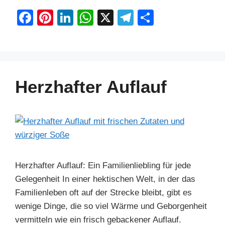
F
Pi
Li
W
X
T
S
a
nt
n
h
el
h
c
er
k
at
e
ar
e
e
e
s
gr
e
b
st
dI
A
a
Herzhafter Auflauf
o
n
p
m
o
p
k
Herzhafter Auflauf: Ein Familienliebling für jede
Gelegenheit In einer hektischen Welt, in der das
Familienleben oft auf der Strecke bleibt, gibt es
wenige Dinge, die so viel Wärme und Geborgenheit
vermitteln wie ein frisch gebackener Auflauf.