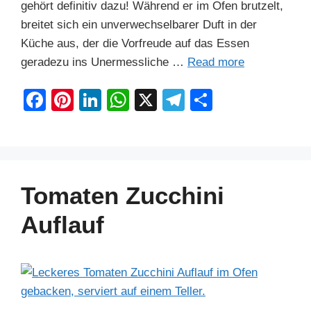
gehört definitiv dazu! Während er im Ofen brutzelt,
breitet sich ein unverwechselbarer Duft in der
Küche aus, der die Vorfreude auf das Essen
geradezu ins Unermessliche …
Read more
F
Pi
Li
W
X
T
S
a
nt
n
h
el
h
c
er
k
at
e
ar
e
e
e
s
gr
e
b
st
dI
A
a
Tomaten Zucchini
o
n
p
m
Auflauf
o
p
k