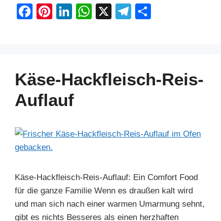
F
Pi
Li
W
X
T
S
a
nt
n
h
el
h
c
er
k
at
e
ar
e
e
e
s
gr
e
b
st
dI
A
a
Käse-Hackfleisch-Reis-
o
n
p
m
Auflauf
o
p
k
Käse-Hackfleisch-Reis-Auflauf: Ein Comfort Food
für die ganze Familie Wenn es draußen kalt wird
und man sich nach einer warmen Umarmung sehnt,
gibt es nichts Besseres als einen herzhaften