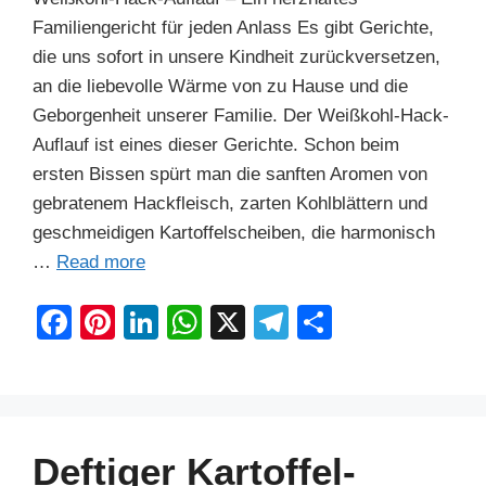
Familiengericht für jeden Anlass Es gibt Gerichte,
die uns sofort in unsere Kindheit zurückversetzen,
an die liebevolle Wärme von zu Hause und die
Geborgenheit unserer Familie. Der Weißkohl-Hack-
Auflauf ist eines dieser Gerichte. Schon beim
ersten Bissen spürt man die sanften Aromen von
gebratenem Hackfleisch, zarten Kohlblättern und
geschmeidigen Kartoffelscheiben, die harmonisch
…
Read more
F
Pi
Li
W
X
T
S
a
nt
n
h
el
h
c
er
k
at
e
ar
e
e
e
s
gr
e
b
st
dI
A
a
Deftiger Kartoffel-