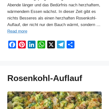
Abende länger und das Bedürfnis nach herzhaftem,
wärmendem Essen wächst. In dieser Zeit gibt es
nichts Besseres als einen herzhaften Rosenkohl-
Auflauf, der nicht nur den Bauch wärmt, sondern …
Read more
F
Pi
Li
W
X
T
S
a
nt
n
h
el
h
c
er
k
at
e
ar
e
e
e
s
gr
e
b
st
dI
A
a
Rosenkohl-Auflauf
o
n
p
m
o
p
k