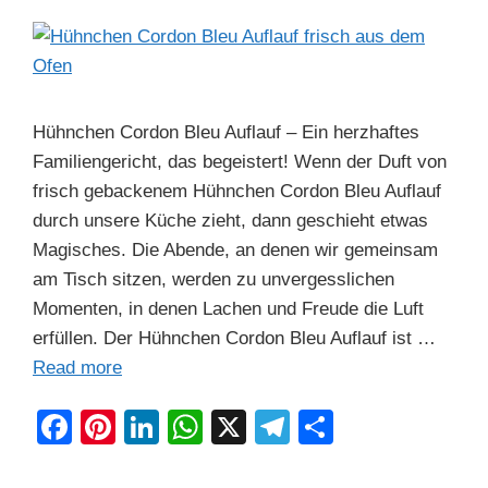
k
Hühnchen Cordon Bleu Auflauf – Ein herzhaftes
Familiengericht, das begeistert! Wenn der Duft von
frisch gebackenem Hühnchen Cordon Bleu Auflauf
durch unsere Küche zieht, dann geschieht etwas
Magisches. Die Abende, an denen wir gemeinsam
am Tisch sitzen, werden zu unvergesslichen
Momenten, in denen Lachen und Freude die Luft
erfüllen. Der Hühnchen Cordon Bleu Auflauf ist …
Read more
F
Pi
Li
W
X
T
S
a
nt
n
h
el
h