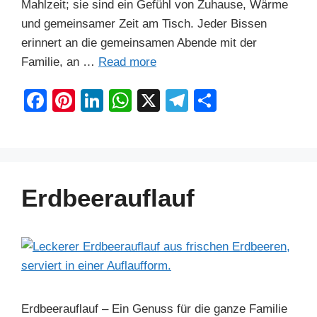
Mahlzeit; sie sind ein Gefühl von Zuhause, Wärme
und gemeinsamer Zeit am Tisch. Jeder Bissen
erinnert an die gemeinsamen Abende mit der
Familie, an …
Read more
F
Pi
Li
W
X
T
S
a
nt
n
h
el
h
c
er
k
at
e
ar
e
e
e
s
gr
e
b
st
dI
A
a
Erdbeerauflauf
o
n
p
m
o
p
k
Erdbeerauflauf – Ein Genuss für die ganze Familie