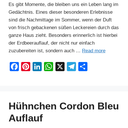
Es gibt Momente, die bleiben uns ein Leben lang im
Gedächtnis. Eines dieser besonderen Erlebnisse
sind die Nachmittage im Sommer, wenn der Duft
von frisch gebackenen süßen Leckereien durch das
ganze Haus zieht. Besonders erinnerlich ist hierbei
der Erdbeerauflauf, der nicht nur einfach
zuzubereiten ist, sondern auch …
Read more
F
Pi
Li
W
X
T
S
a
nt
n
h
el
h
c
er
k
at
e
ar
e
e
e
s
gr
e
b
st
dI
A
a
Hühnchen Cordon Bleu
o
n
p
m
Auflauf
o
p