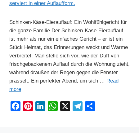
Schinken-Käse-Eierauflauf: Ein Wohlfühlgericht für
die ganze Familie Der Schinken-Käse-Eierauflauf
ist mehr als nur ein einfaches Gericht – er ist ein
Stück Heimat, das Erinnerungen weckt und Wärme
verbreitet. Man stelle sich vor, wie der Duft von
frischgebackenem Auflauf durch die Wohnung zieht,
während draußen der Regen gegen die Fenster
prasselt. Ein perfekter Abend, um sich …
Read
more
F
Pi
Li
W
X
T
S
a
nt
n
h
el
h
c
er
k
at
e
ar
e
e
e
s
gr
e