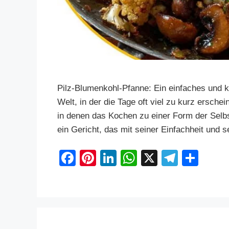
Pilz-Blumenkohl-Pfanne: Ein einfaches und kö
Welt, in der die Tage oft viel zu kurz ersche
in denen das Kochen zu einer Form der Selbs
ein Gericht, das mit seiner Einfachheit und
F
Pi
Li
W
X
T
S
a
nt
n
h
el
h
c
er
k
at
e
ar
e
e
e
s
gr
e
b
st
dI
A
a