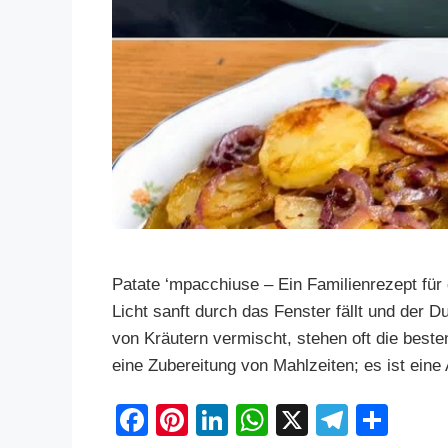
Patate ‘mpacchiuse – Ein Familienrezept für 
Licht sanft durch das Fenster fällt und der 
von Kräutern vermischt, stehen oft die best
eine Zubereitung von Mahlzeiten; es ist ein
F
Pi
Li
W
X
T
S