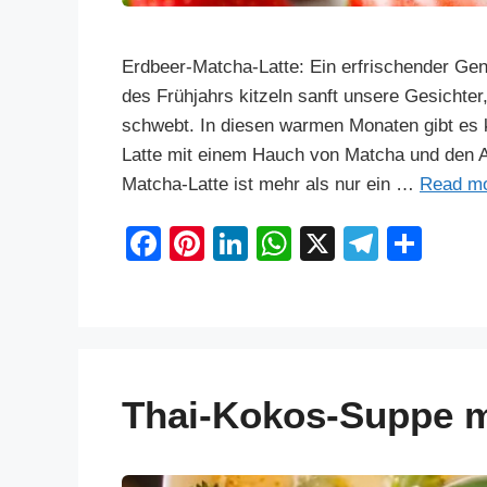
Erdbeer-Matcha-Latte: Ein erfrischender Gen
des Frühjahrs kitzeln sanft unsere Gesichter,
schwebt. In diesen warmen Monaten gibt es 
Latte mit einem Hauch von Matcha und den 
Matcha-Latte ist mehr als nur ein …
Read m
F
Pi
Li
W
X
T
S
a
nt
n
h
el
h
c
er
k
at
e
ar
e
e
e
s
gr
e
b
st
dI
A
a
Thai-Kokos-Suppe 
o
n
p
m
o
p