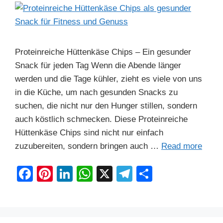
Proteinreiche Hüttenkäse Chips – Ein gesunder
Snack für jeden Tag Wenn die Abende länger
werden und die Tage kühler, zieht es viele von uns
in die Küche, um nach gesunden Snacks zu
suchen, die nicht nur den Hunger stillen, sondern
auch köstlich schmecken. Diese Proteinreiche
Hüttenkäse Chips sind nicht nur einfach
zuzubereiten, sondern bringen auch …
Read more
F
Pi
Li
W
X
T
S
a
nt
n
h
el
h
c
er
k
at
e
ar
e
e
e
s
gr
e