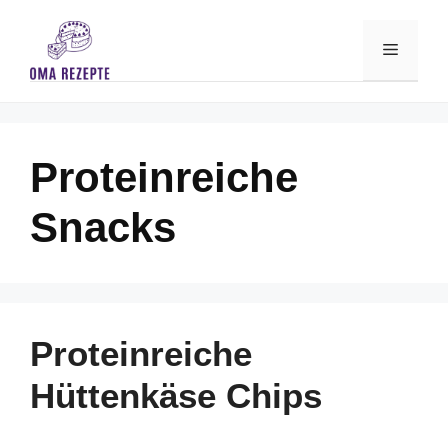
Skip
to
Menu
content
Proteinreiche
Snacks
Proteinreiche
Hüttenkäse Chips