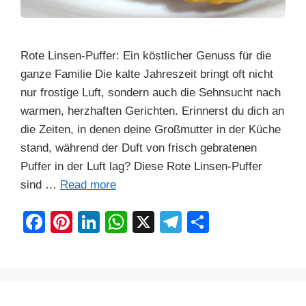
Rote Linsen-Puffer: Ein köstlicher Genuss für die
ganze Familie Die kalte Jahreszeit bringt oft nicht
nur frostige Luft, sondern auch die Sehnsucht nach
warmen, herzhaften Gerichten. Erinnerst du dich an
die Zeiten, in denen deine Großmutter in der Küche
stand, während der Duft von frisch gebratenen
Puffer in der Luft lag? Diese Rote Linsen-Puffer
sind …
Read more
F
Pi
Li
W
X
T
S
a
nt
n
h
el
h
c
er
k
at
e
ar
e
e
e
s
gr
e