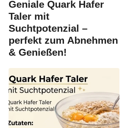
b
st
dI
A
a
Geniale Quark Hafer
o
n
p
m
Taler mit
o
p
Suchtpotenzial –
k
perfekt zum Abnehmen
& Genießen!