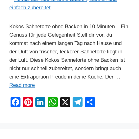
Kokos Sahnetorte ohne Backen in 10 Minuten – Ein
Genuss für jede Gelegenheit Stell dir vor, du
kommst nach einem langen Tag nach Hause und
der Duft von frischer, leckerer Sahnetorte liegt in
der Luft. Diese Kokos Sahnetorte ohne Backen ist
nicht nur schnell zubereitet, sondern bringt auch
eine Extraportion Freude in deine Küche. Der …
Read more
F
Pi
Li
W
X
T
S
a
nt
n
h
el
h
c
er
k
at
e
ar
e
e
e
s
gr
e