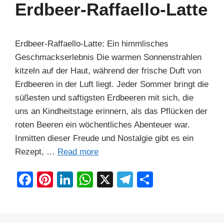
b
st
dI
A
a
Erdbeer-Raffaello-Latte
o
n
p
m
o
p
Erdbeer-Raffaello-Latte: Ein himmlisches
k
Geschmackserlebnis Die warmen Sonnenstrahlen
kitzeln auf der Haut, während der frische Duft von
Erdbeeren in der Luft liegt. Jeder Sommer bringt die
süßesten und saftigsten Erdbeeren mit sich, die
uns an Kindheitstage erinnern, als das Pflücken der
roten Beeren ein wöchentliches Abenteuer war.
Inmitten dieser Freude und Nostalgie gibt es ein
Rezept, …
Read more
F
Pi
Li
W
X
T
S
a
nt
n
h
el
h
c
er
k
at
e
ar