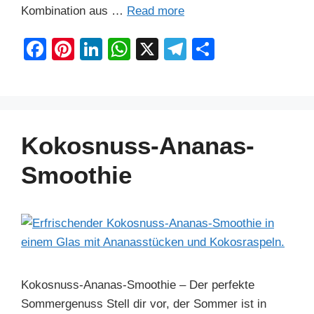
Kombination aus …
Read more
F
Pi
Li
W
X
T
S
a
nt
n
h
el
h
c
er
k
at
e
ar
e
e
e
s
gr
e
b
st
dI
A
a
Kokosnuss-Ananas-
o
n
p
m
Smoothie
o
p
k
Kokosnuss-Ananas-Smoothie – Der perfekte
Sommergenuss Stell dir vor, der Sommer ist in