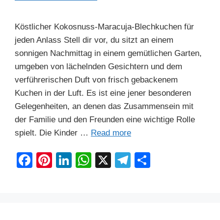
Köstlicher Kokosnuss-Maracuja-Blechkuchen für
jeden Anlass Stell dir vor, du sitzt an einem
sonnigen Nachmittag in einem gemütlichen Garten,
umgeben von lächelnden Gesichtern und dem
verführerischen Duft von frisch gebackenem
Kuchen in der Luft. Es ist eine jener besonderen
Gelegenheiten, an denen das Zusammensein mit
der Familie und den Freunden eine wichtige Rolle
spielt. Die Kinder …
Read more
F
Pi
Li
W
X
T
S
a
nt
n
h
el
h
c
er
k
at
e
ar
e
e
e
s
gr
e