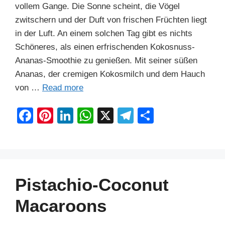
vollem Gange. Die Sonne scheint, die Vögel
zwitschern und der Duft von frischen Früchten liegt
in der Luft. An einem solchen Tag gibt es nichts
Schöneres, als einen erfrischenden Kokosnuss-
Ananas-Smoothie zu genießen. Mit seiner süßen
Ananas, der cremigen Kokosmilch und dem Hauch
von …
Read more
F
Pi
Li
W
X
T
S
a
nt
n
h
el
h
c
er
k
at
e
ar
e
e
e
s
gr
e
b
st
dI
A
a
Pistachio-Coconut
o
n
p
m
Macaroons
o
p