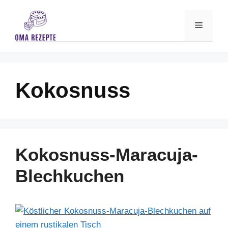
Skip
to
Menu
content
Kokosnuss
Kokosnuss-Maracuja-
Blechkuchen