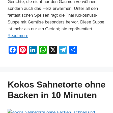
Gerichte, die nicht nur den Gaumen verwöhnen,
sondern auch das Herz erwärmen. Unter all den
fantastischen Speisen ragt die Thai Kokosnuss-
Suppe mit Gemüse besonders hervor. Diese Suppe
ist mehr als nur ein Gericht; sie repräsentiert …
Read more
F
Pi
Li
W
X
T
S
a
nt
n
h
el
h
c
er
k
at
e
ar
e
e
e
s
gr
e
b
st
dI
A
a
Kokos Sahnetorte ohne
o
n
p
m
Backen in 10 Minuten
o
p
k