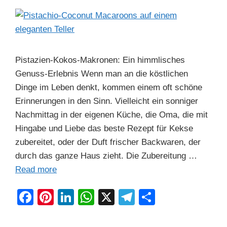
k
Pistazien-Kokos-Makronen: Ein himmlisches
Genuss-Erlebnis Wenn man an die köstlichen
Dinge im Leben denkt, kommen einem oft schöne
Erinnerungen in den Sinn. Vielleicht ein sonniger
Nachmittag in der eigenen Küche, die Oma, die mit
Hingabe und Liebe das beste Rezept für Kekse
zubereitet, oder der Duft frischer Backwaren, der
durch das ganze Haus zieht. Die Zubereitung …
Read more
F
Pi
Li
W
X
T
S
a
nt
n
h
el
h