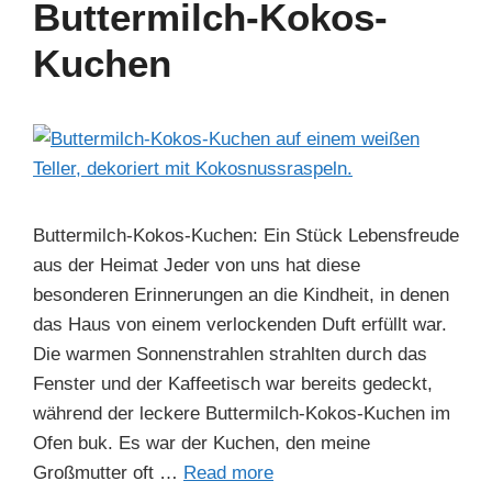
b
st
dI
A
a
Buttermilch-Kokos-
o
n
p
m
Kuchen
o
p
k
Buttermilch-Kokos-Kuchen: Ein Stück Lebensfreude
aus der Heimat Jeder von uns hat diese
besonderen Erinnerungen an die Kindheit, in denen
das Haus von einem verlockenden Duft erfüllt war.
Die warmen Sonnenstrahlen strahlten durch das
Fenster und der Kaffeetisch war bereits gedeckt,
während der leckere Buttermilch-Kokos-Kuchen im
Ofen buk. Es war der Kuchen, den meine
Großmutter oft …
Read more