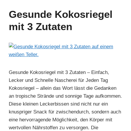
e
e
e
s
gr
e
b
st
dI
A
a
Gesunde Kokosriegel
o
n
p
m
mit 3 Zutaten
o
p
k
Gesunde Kokosriegel mit 3 Zutaten – Einfach,
Lecker und Schnelle Nascherei für Jeden Tag
Kokosriegel – allein das Wort lässt die Gedanken
an tropische Strände und sonnige Tage aufkommen.
Diese kleinen Leckerbissen sind nicht nur ein
knuspriger Snack für zwischendurch, sondern auch
eine hervorragende Möglichkeit, den Körper mit
wertvollen Nährstoffen zu versorgen. Die