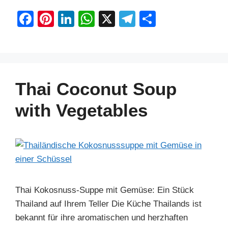
F
Pi
Li
W
X
T
S
a
nt
n
h
el
h
c
er
k
at
e
ar
e
e
e
s
gr
e
b
st
dI
A
a
Thai Coconut Soup
o
n
p
m
with Vegetables
o
p
k
Thai Kokosnuss-Suppe mit Gemüse: Ein Stück
Thailand auf Ihrem Teller Die Küche Thailands ist
bekannt für ihre aromatischen und herzhaften