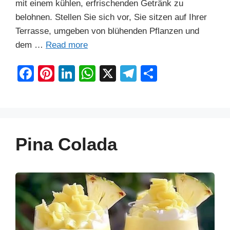
mit einem kühlen, erfrischenden Getränk zu
belohnen. Stellen Sie sich vor, Sie sitzen auf Ihrer
Terrasse, umgeben von blühenden Pflanzen und
dem …
Read more
F
Pi
Li
W
X
T
S
a
nt
n
h
el
h
c
er
k
at
e
ar
e
e
e
s
gr
e
b
st
dI
A
a
Pina Colada
o
n
p
m
o
p
k