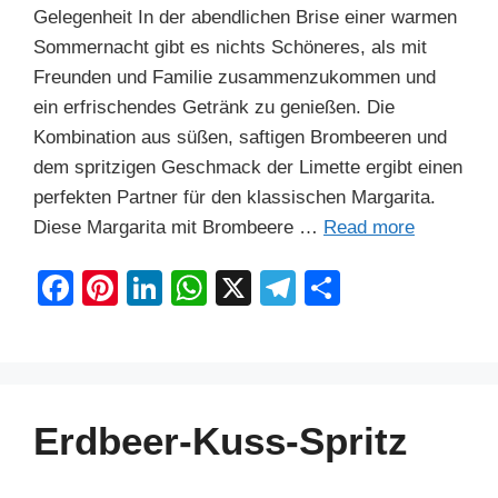
Gelegenheit In der abendlichen Brise einer warmen
Sommernacht gibt es nichts Schöneres, als mit
Freunden und Familie zusammenzukommen und
ein erfrischendes Getränk zu genießen. Die
Kombination aus süßen, saftigen Brombeeren und
dem spritzigen Geschmack der Limette ergibt einen
perfekten Partner für den klassischen Margarita.
Diese Margarita mit Brombeere …
Read more
F
Pi
Li
W
X
T
S
a
nt
n
h
el
h
c
er
k
at
e
ar
e
e
e
s
gr
e
b
st
dI
A
a
Erdbeer-Kuss-Spritz
o
n
p
m