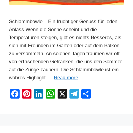
Schlammbowle – Ein fruchtiger Genuss für jeden
Anlass Wenn die Sonne scheint und die
Temperaturen steigen, gibt es nichts Besseres, als
sich mit Freunden im Garten oder auf dem Balkon
zu versammeln. An solchen Tagen träumen wir oft
von erfrischenden Getränken, die uns den Sommer
auf die Zunge zaubern. Die Schlammbowle ist ein
wahres Highlight …
Read more
F
Pi
Li
W
X
T
S
a
nt
n
h
el
h
c
er
k
at
e
ar
e
e
e
s
gr
e
b
st
dI
A
a