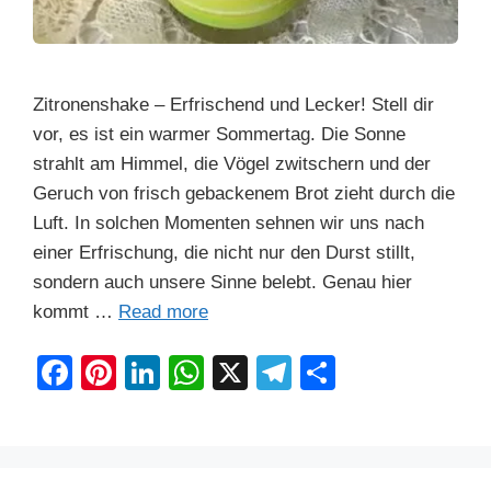
Zitronenshake – Erfrischend und Lecker! Stell dir
vor, es ist ein warmer Sommertag. Die Sonne
strahlt am Himmel, die Vögel zwitschern und der
Geruch von frisch gebackenem Brot zieht durch die
Luft. In solchen Momenten sehnen wir uns nach
einer Erfrischung, die nicht nur den Durst stillt,
sondern auch unsere Sinne belebt. Genau hier
kommt …
Read more
F
Pi
Li
W
X
T
S
a
nt
n
h
el
h
c
er
k
at
e
ar
e
e
e
s
gr
e