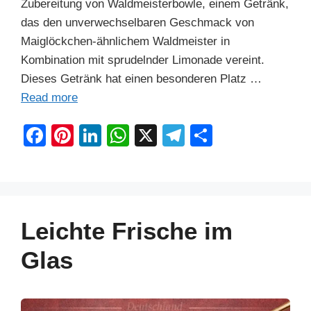
Zubereitung von Waldmeisterbowle, einem Getränk,
das den unverwechselbaren Geschmack von
Maiglöckchen-ähnlichem Waldmeister in
Kombination mit sprudelnder Limonade vereint.
Dieses Getränk hat einen besonderen Platz …
Read more
F
Pi
Li
W
X
T
S
a
nt
n
h
el
h
c
er
k
at
e
ar
e
e
e
s
gr
e
b
st
dI
A
a
Leichte Frische im
o
n
p
m
Glas
o
p
k