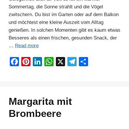
Sommertag, die Sonne strahlt und die Vögel
zwitschern. Du bist im Garten oder auf dem Balkon
und möchtest eine kleine Auszeit vom Alltag
genießen. In solchen Momenten gibt es kaum etwas
Besseres als einen frischen, gesunden Snack, der
…
Read more
F
Pi
Li
W
X
T
S
a
nt
n
h
el
h
c
er
k
at
e
ar
e
e
e
s
gr
e
b
st
dI
A
a
Margarita mit
o
n
p
m
Brombeere
o
p
k