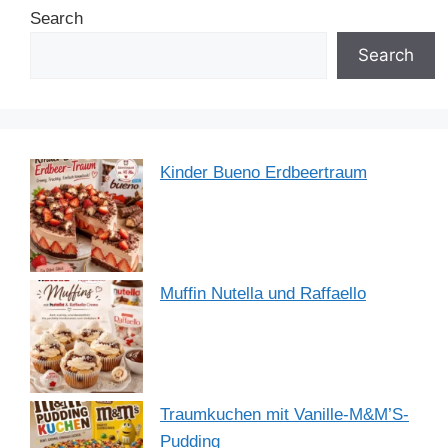
Search
o
n
p
m
o
p
Search
k
Kinder Bueno Erdbeertraum
Muffin Nutella und Raffaello
Traumkuchen mit Vanille-M&M’S-
Pudding