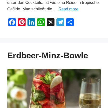
unter den Cocktails, ist wie eine Reise in tropische
Gefilde. Man schließt die …
Read more
F
Pi
Li
W
X
T
S
a
nt
n
h
el
h
c
er
k
at
e
ar
e
e
e
s
gr
e
b
st
dI
A
a
Erdbeer-Minz-Bowle
o
n
p
m
o
p
k