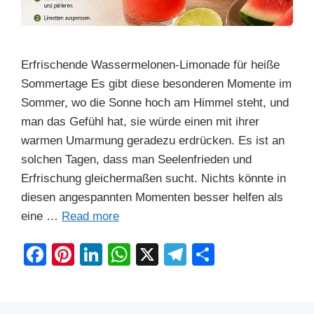
Erfrischende Wassermelonen-Limonade für heiße
Sommertage Es gibt diese besonderen Momente im
Sommer, wo die Sonne hoch am Himmel steht, und
man das Gefühl hat, sie würde einen mit ihrer
warmen Umarmung geradezu erdrücken. Es ist an
solchen Tagen, dass man Seelenfrieden und
Erfrischung gleichermaßen sucht. Nichts könnte in
diesen angespannten Momenten besser helfen als
eine …
Read more
F
Pi
Li
W
X
T
S
a
nt
n
h
el
h
c
er
k
at
e
ar