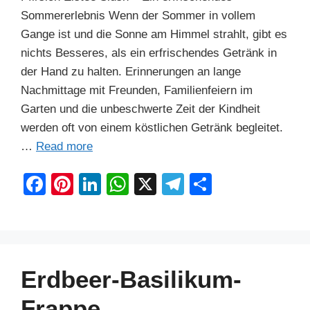
Sommererlebnis Wenn der Sommer in vollem
Gange ist und die Sonne am Himmel strahlt, gibt es
nichts Besseres, als ein erfrischendes Getränk in
der Hand zu halten. Erinnerungen an lange
Nachmittage mit Freunden, Familienfeiern im
Garten und die unbeschwerte Zeit der Kindheit
werden oft von einem köstlichen Getränk begleitet.
…
Read more
F
Pi
Li
W
X
T
S
a
nt
n
h
el
h
c
er
k
at
e
ar
e
e
e
s
gr
e
b
st
dI
A
a
Erdbeer-Basilikum-
o
n
p
m
Frappe