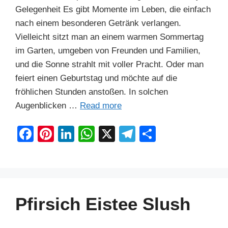
Gelegenheit Es gibt Momente im Leben, die einfach
nach einem besonderen Getränk verlangen.
Vielleicht sitzt man an einem warmen Sommertag
im Garten, umgeben von Freunden und Familien,
und die Sonne strahlt mit voller Pracht. Oder man
feiert einen Geburtstag und möchte auf die
fröhlichen Stunden anstoßen. In solchen
Augenblicken …
Read more
F
Pi
Li
W
X
T
S
a
nt
n
h
el
h
c
er
k
at
e
ar
e
e
e
s
gr
e
b
st
dI
A
a
Pfirsich Eistee Slush
o
n
p
m