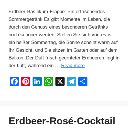
Erdbeer-Basilikum-Frappe: Ein erfrischendes
Sommergetränk Es gibt Momente im Leben, die
durch den Genuss eines besonderen Getränks
noch schöner werden. Stellen Sie sich vor, es ist
ein heißer Sommertag, die Sonne scheint warm auf
Ihr Gesicht, und Sie sitzen im Garten oder auf dem
Balkon. Der Duft frisch geernteter Erdbeeren liegt in
der Luft, während ein …
Read more
F
Pi
Li
W
X
T
S
a
nt
n
h
el
h
c
er
k
at
e
ar
e
e
e
s
gr
e
b
st
dI
A
a
Erdbeer-Rosé-Cocktail
o
n
p
m