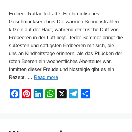
o
n
p
m
o
p
Erdbeer-Raffaello-Latte: Ein himmlisches
k
Geschmackserlebnis Die warmen Sonnenstrahlen
kitzeln auf der Haut, während der frische Duft von
Erdbeeren in der Luft liegt. Jeder Sommer bringt die
süßesten und saftigsten Erdbeeren mit sich, die
uns an Kindheitstage erinnern, als das Pflücken der
roten Beeren ein wöchentliches Abenteuer war.
Inmitten dieser Freude und Nostalgie gibt es ein
Rezept, …
Read more
F
Pi
Li
W
X
T
S
a
nt
n
h
el
h
c
er
k
at
e
ar
e
e
e
s
gr
e
b
st
dI
A
a