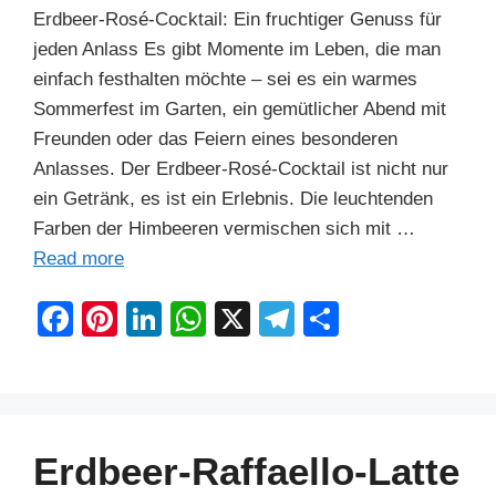
Erdbeer-Rosé-Cocktail: Ein fruchtiger Genuss für
jeden Anlass Es gibt Momente im Leben, die man
einfach festhalten möchte – sei es ein warmes
Sommerfest im Garten, ein gemütlicher Abend mit
Freunden oder das Feiern eines besonderen
Anlasses. Der Erdbeer-Rosé-Cocktail ist nicht nur
ein Getränk, es ist ein Erlebnis. Die leuchtenden
Farben der Himbeeren vermischen sich mit …
Read more
F
Pi
Li
W
X
T
S
a
nt
n
h
el
h
c
er
k
at
e
ar
e
e
e
s
gr
e
b
st
dI
A
a
Erdbeer-Raffaello-Latte