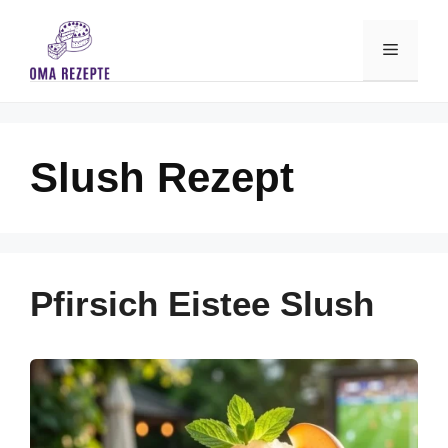
Skip
to
Menu
content
Slush Rezept
Pfirsich Eistee Slush