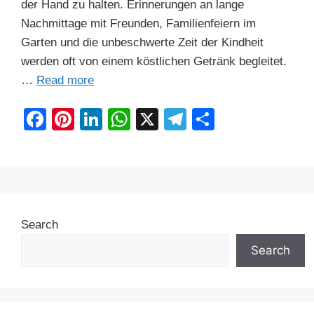
der Hand zu halten. Erinnerungen an lange
Nachmittage mit Freunden, Familienfeiern im
Garten und die unbeschwerte Zeit der Kindheit
werden oft von einem köstlichen Getränk begleitet.
…
Read more
F
Pi
Li
W
X
T
S
a
nt
n
h
el
h
c
er
k
at
e
ar
e
e
e
s
gr
e
b
st
dI
A
a
Search
o
n
p
m
o
p
Search
k