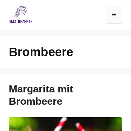
Skip
to
Menu
content
Brombeere
Margarita mit
Brombeere