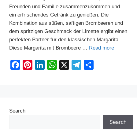
Freunden und Familie zusammenzukommen und
ein erfrischendes Getränk zu genießen. Die
Kombination aus süßen, saftigen Brombeeren und
dem spritzigen Geschmack der Limette ergibt einen
perfekten Partner für den klassischen Margarita.
Diese Margarita mit Brombeere …
Read more
F
Pi
Li
W
X
T
S
a
nt
n
h
el
h
c
er
k
at
e
ar
e
e
e
s
gr
e
b
st
dI
A
a
Search
o
n
p
m
o
p
Search
k