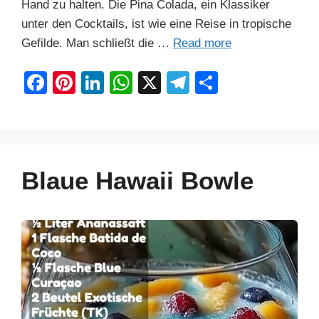
Hand zu halten. Die Pina Colada, ein Klassiker
unter den Cocktails, ist wie eine Reise in tropische
Gefilde. Man schließt die …
Read more
F
Pi
Li
W
X
T
S
a
nt
n
h
el
h
c
er
k
at
e
ar
e
e
e
s
gr
e
b
st
dI
A
a
Blaue Hawaii Bowle
o
n
p
m
o
p
k