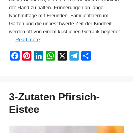
der Hand zu halten. Erinnerungen an lange
Nachmittage mit Freunden, Familienfeiern im
Garten und die unbeschwerte Zeit der Kindheit
werden oft von einem köstlichen Getränk begleitet.
…
Read more
F
Pi
Li
W
X
T
S
a
nt
n
h
el
h
c
er
k
at
e
ar
e
e
e
s
gr
e
b
st
dI
A
a
3-Zutaten Pfirsich-
o
n
p
m
Eistee
o
p
k