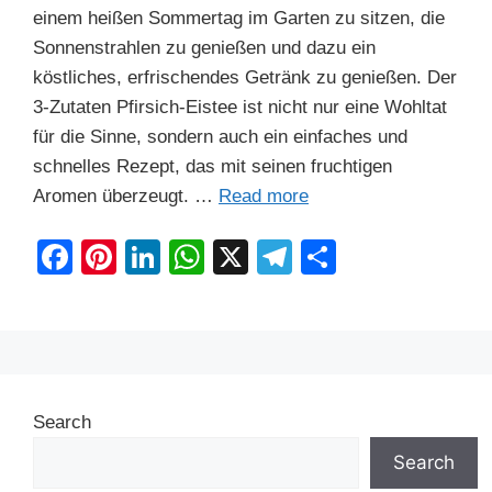
einem heißen Sommertag im Garten zu sitzen, die
Sonnenstrahlen zu genießen und dazu ein
köstliches, erfrischendes Getränk zu genießen. Der
3-Zutaten Pfirsich-Eistee ist nicht nur eine Wohltat
für die Sinne, sondern auch ein einfaches und
schnelles Rezept, das mit seinen fruchtigen
Aromen überzeugt. …
Read more
F
Pi
Li
W
X
T
S
a
nt
n
h
el
h
c
er
k
at
e
ar
e
e
e
s
gr
e
b
st
dI
A
a
Search
o
n
p
m
o
p
Search