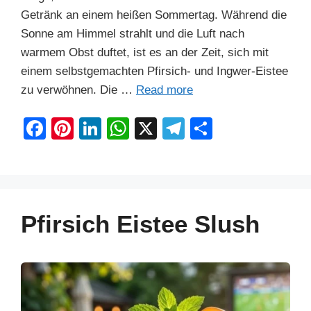
Getränk an einem heißen Sommertag. Während die
Sonne am Himmel strahlt und die Luft nach
warmem Obst duftet, ist es an der Zeit, sich mit
einem selbstgemachten Pfirsich- und Ingwer-Eistee
zu verwöhnen. Die …
Read more
F
Pi
Li
W
X
T
S
a
nt
n
h
el
h
c
er
k
at
e
ar
e
e
e
s
gr
e
b
st
dI
A
a
Pfirsich Eistee Slush
o
n
p
m
o
p
k