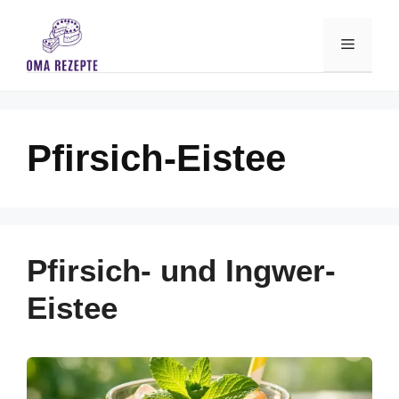
Skip
to
Menu
content
Pfirsich-Eistee
Pfirsich- und Ingwer-
Eistee