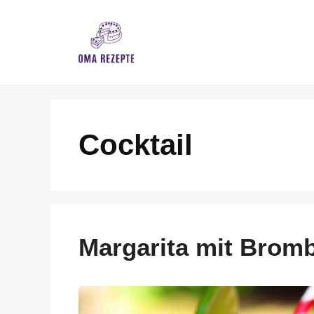
Skip
to
content
Cocktail
Margarita mit Brom