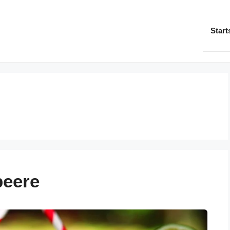
Start
beere