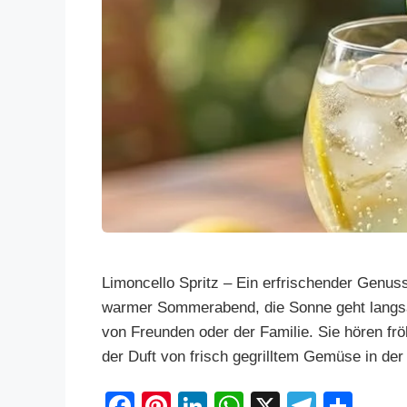
Limoncello Spritz – Ein erfrischender Genuss 
warmer Sommerabend, die Sonne geht langsa
von Freunden oder der Familie. Sie hören fr
der Duft von frisch gegrilltem Gemüse in der 
F
Pi
Li
W
X
T
S