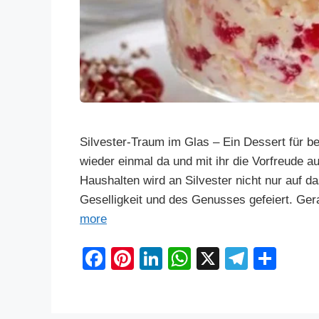
Silvester-Traum im Glas – Ein Dessert für 
wieder einmal da und mit ihr die Vorfreude 
Haushalten wird an Silvester nicht nur auf da
Geselligkeit und des Genusses gefeiert. Ge
more
F
Pi
Li
W
X
T
S
a
nt
n
h
el
h
c
er
k
at
e
ar