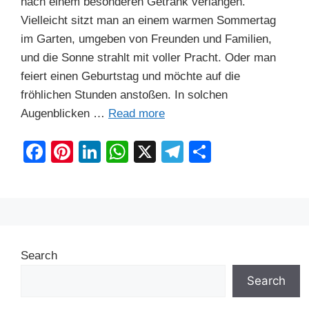
nach einem besonderen Getränk verlangen.
Vielleicht sitzt man an einem warmen Sommertag
im Garten, umgeben von Freunden und Familien,
und die Sonne strahlt mit voller Pracht. Oder man
feiert einen Geburtstag und möchte auf die
fröhlichen Stunden anstoßen. In solchen
Augenblicken …
Read more
F
Pi
Li
W
X
T
S
a
nt
n
h
el
h
c
er
k
at
e
ar
e
e
e
s
gr
e
b
st
dI
A
a
Search
o
n
p
m
o
p
Search
k