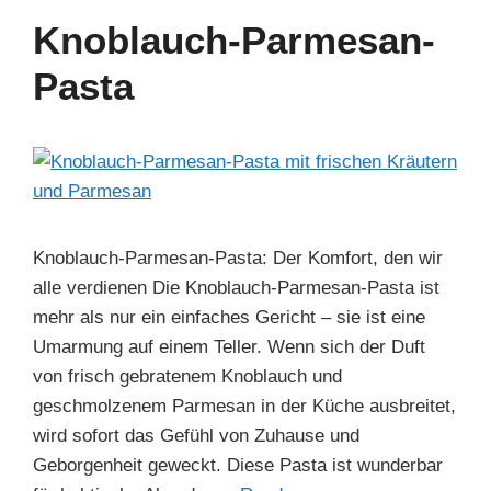
b
st
dI
A
a
Knoblauch-Parmesan-
o
n
p
m
Pasta
o
p
k
Knoblauch-Parmesan-Pasta: Der Komfort, den wir
alle verdienen Die Knoblauch-Parmesan-Pasta ist
mehr als nur ein einfaches Gericht – sie ist eine
Umarmung auf einem Teller. Wenn sich der Duft
von frisch gebratenem Knoblauch und
geschmolzenem Parmesan in der Küche ausbreitet,
wird sofort das Gefühl von Zuhause und
Geborgenheit geweckt. Diese Pasta ist wunderbar