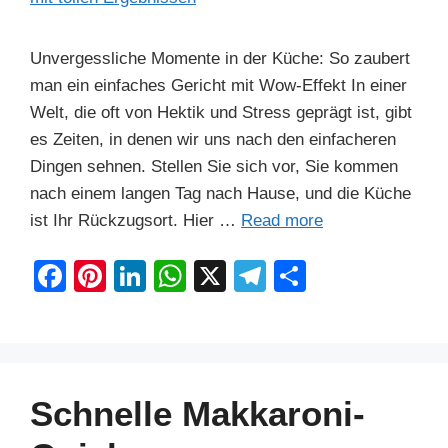
Unvergessliche Momente in der Küche: So zaubert
man ein einfaches Gericht mit Wow-Effekt In einer
Welt, die oft von Hektik und Stress geprägt ist, gibt
es Zeiten, in denen wir uns nach den einfacheren
Dingen sehnen. Stellen Sie sich vor, Sie kommen
nach einem langen Tag nach Hause, und die Küche
ist Ihr Rückzugsort. Hier …
Read more
F
Pi
Li
W
X
T
S
a
nt
n
h
el
h
c
er
k
at
e
ar
e
e
e
s
gr
e
b
st
dI
A
a
Schnelle Makkaroni-
o
n
p
m