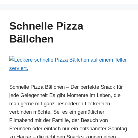
c
er
k
at
e
ar
e
e
e
s
gr
e
b
st
dI
A
a
Schnelle Pizza
o
n
p
m
Bällchen
o
p
k
Schnelle Pizza Bällchen – Der perfekte Snack für
jede Gelegenheit Es gibt Momente im Leben, die
man gerne mit ganz besonderen Leckereien
verbinden möchte. Sei es ein gemütlicher
Filmabend mit der Familie, der Besuch von
Freunden oder einfach nur ein entspannter Sonntag
zu Hause – die richtigen Snacks können einen