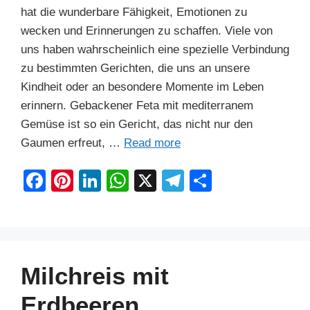
hat die wunderbare Fähigkeit, Emotionen zu
wecken und Erinnerungen zu schaffen. Viele von
uns haben wahrscheinlich eine spezielle Verbindung
zu bestimmten Gerichten, die uns an unsere
Kindheit oder an besondere Momente im Leben
erinnern. Gebackener Feta mit mediterranem
Gemüse ist so ein Gericht, das nicht nur den
Gaumen erfreut, …
Read more
F
Pi
Li
W
X
T
S
a
nt
n
h
el
h
c
er
k
at
e
ar
e
e
e
s
gr
e
b
st
dI
A
a
Milchreis mit
o
n
p
m
Erdbeeren