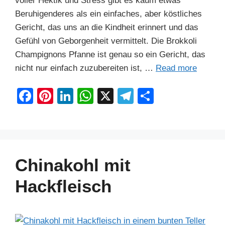
voller Hektik und Stress gibt es kaum etwas
Beruhigenderes als ein einfaches, aber köstliches
Gericht, das uns an die Kindheit erinnert und das
Gefühl von Geborgenheit vermittelt. Die Brokkoli
Champignons Pfanne ist genau so ein Gericht, das
nicht nur einfach zuzubereiten ist, …
Read more
F
Pi
Li
W
X
T
S
a
nt
n
h
el
h
c
er
k
at
e
ar
e
e
e
s
gr
e
b
st
dI
A
a
Chinakohl mit
o
n
p
m
Hackfleisch
o
p
k