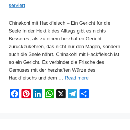
Chinakohl mit Hackfleisch – Ein Gericht für die
Seele In der Hektik des Alltags gibt es nichts
Besseres, als zu einem herzhaften Gericht
zurückzukehren, das nicht nur den Magen, sondern
auch die Seele nährt. Chinakohl mit Hackfleisch ist
so ein Gericht. Es verbindet die Frische des
Gemüses mit der herzhaften Würze des
Hackfleischs und dem …
Read more
F
Pi
Li
W
X
T
S
a
nt
n
h
el
h
c
er
k
at
e
ar
e
e
e
s
gr
e