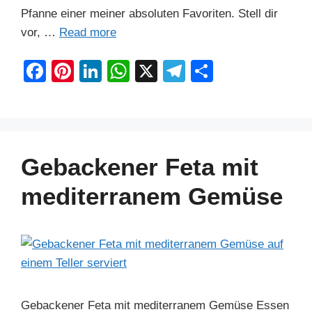
Pfanne einer meiner absoluten Favoriten. Stell dir
vor, …
Read more
F
Pi
Li
W
X
T
S
a
nt
n
h
el
h
c
er
k
at
e
ar
e
e
e
s
gr
e
b
st
dI
A
a
Gebackener Feta mit
o
n
p
m
mediterranem Gemüse
o
p
k
Gebackener Feta mit mediterranem Gemüse Essen