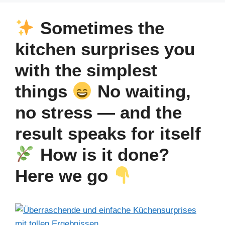
e
e
e
s
gr
e
b
st
dI
A
a
Sometimes the
o
n
p
m
kitchen surprises you
o
p
with the simplest
k
things
No waiting,
no stress — and the
result speaks for itself
How is it done?
Here we go