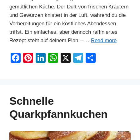
gemütlichen Küche. Der Duft von frischen Kräutern
und Gewürzen knistert in der Luft, während du die
Vorbereitungen für ein köstliches Abendessen
triffst. Ein einfaches, aber dennoch raffiniertes
Rezept steht auf deinem Plan – …
Read more
F
Pi
Li
W
X
T
S
a
nt
n
h
el
h
c
er
k
at
e
ar
e
e
e
s
gr
e
b
st
dI
A
a
Schnelle
o
n
p
m
Quarkpfannkuchen
o
p
k