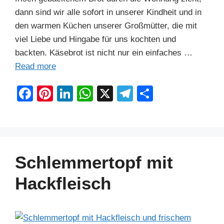
dann sind wir alle sofort in unserer Kindheit und in
den warmen Küchen unserer Großmütter, die mit
viel Liebe und Hingabe für uns kochten und
backten. Käsebrot ist nicht nur ein einfaches …
Read more
F
Pi
Li
W
X
T
S
a
nt
n
h
el
h
c
er
k
at
e
ar
e
e
e
s
gr
e
b
st
dI
A
a
Schlemmertopf mit
o
n
p
m
Hackfleisch
o
p
k