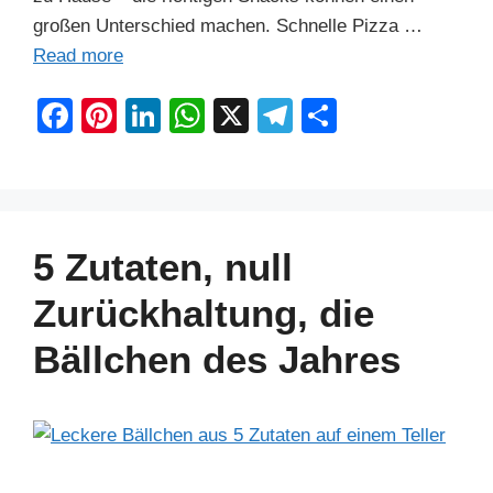
großen Unterschied machen. Schnelle Pizza …
Read more
F
Pi
Li
W
X
T
S
a
nt
n
h
el
h
c
er
k
at
e
ar
e
e
e
s
gr
e
b
st
dI
A
a
5 Zutaten, null
o
n
p
m
Zurückhaltung, die
o
p
Bällchen des Jahres
k