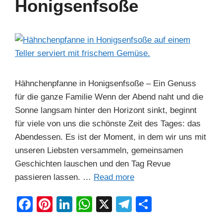
Honigsenfsoße
o
p
k
Hähnchenpfanne in Honigsenfsoße – Ein Genuss
für die ganze Familie Wenn der Abend naht und die
Sonne langsam hinter den Horizont sinkt, beginnt
für viele von uns die schönste Zeit des Tages: das
Abendessen. Es ist der Moment, in dem wir uns mit
unseren Liebsten versammeln, gemeinsamen
Geschichten lauschen und den Tag Revue
passieren lassen. …
Read more
F
Pi
Li
W
X
T
S
a
nt
n
h
el
h