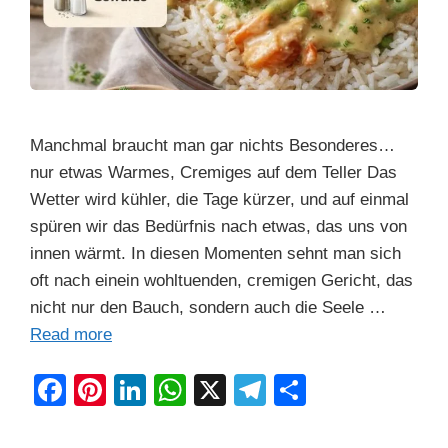
Manchmal braucht man gar nichts Besonderes…
nur etwas Warmes, Cremiges auf dem Teller Das
Wetter wird kühler, die Tage kürzer, und auf einmal
spüren wir das Bedürfnis nach etwas, das uns von
innen wärmt. In diesen Momenten sehnt man sich
oft nach einein wohltuenden, cremigen Gericht, das
nicht nur den Bauch, sondern auch die Seele …
Read more
F
Pi
Li
W
X
T
S
a
nt
n
h
el
h