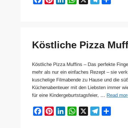
a
nt
n
h
el
h
c
er
k
at
e
ar
e
e
e
s
gr
e
b
st
dI
A
a
Köstliche Pizza Muf
o
n
p
m
o
p
k
Köstliche Pizza Muffins – Das perfekte Finge
mehr als nur ein einfaches Rezept – sie ver
kuschelige Filmabende zu Hause und die süß
Küchenabenteuer mit den Liebsten immer wi
für eine Kindergeburtstagsfeier, …
Read mor
F
Pi
Li
W
X
T
S
a
nt
n
h
el
h