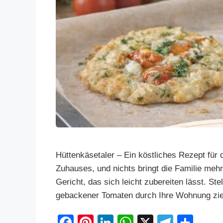
Hüttenkäsetaler – Ein köstliches Rezept für 
Zuhauses, und nichts bringt die Familie meh
Gericht, das sich leicht zubereiten lässt. Ste
gebackener Tomaten durch Ihre Wohnung zie
F
Pi
Li
W
X
T
S