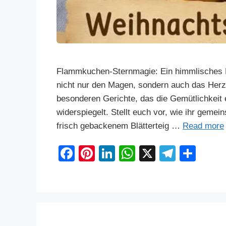
Flammkuchen-Sternmagie: Ein himmlisches R
nicht nur den Magen, sondern auch das Herz
besonderen Gerichte, das die Gemütlichkeit 
widerspiegelt. Stellt euch vor, wie ihr geme
frisch gebackenem Blätterteig …
Read more
F
Pi
Li
W
X
T
S
a
nt
n
h
el
h
c
er
k
at
e
ar
e
e
e
s
gr
e
b
st
dI
A
a