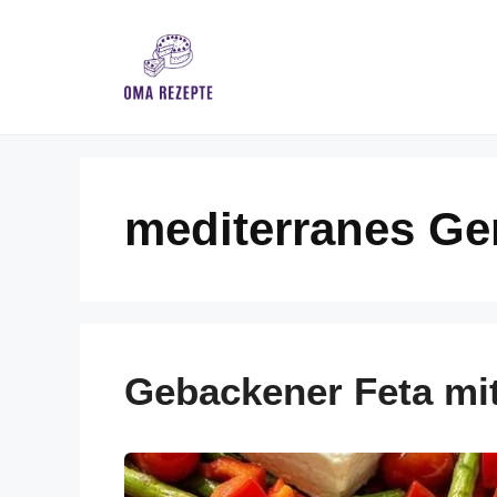
Skip
to
content
mediterranes G
Gebackener Feta mi