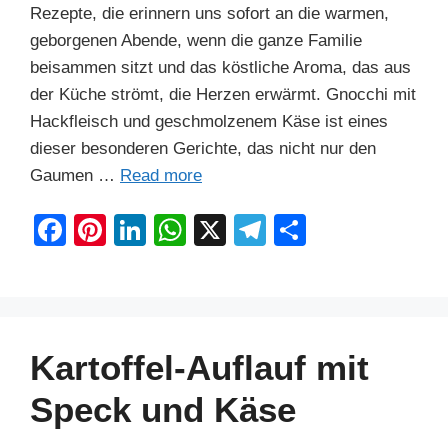
Rezepte, die erinnern uns sofort an die warmen,
geborgenen Abende, wenn die ganze Familie
beisammen sitzt und das köstliche Aroma, das aus
der Küche strömt, die Herzen erwärmt. Gnocchi mit
Hackfleisch und geschmolzenem Käse ist eines
dieser besonderen Gerichte, das nicht nur den
Gaumen …
Read more
F
Pi
Li
W
X
T
S
a
nt
n
h
el
h
c
er
k
at
e
ar
e
e
e
s
gr
e
b
st
dI
A
a
Kartoffel-Auflauf mit
o
n
p
m
Speck und Käse
o
p