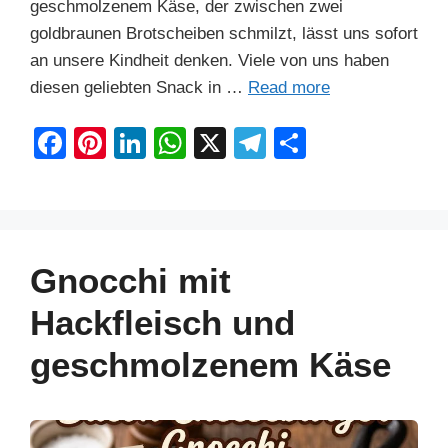
geschmolzenem Käse, der zwischen zwei
goldbraunen Brotscheiben schmilzt, lässt uns sofort
an unsere Kindheit denken. Viele von uns haben
diesen geliebten Snack in …
Read more
F
Pi
Li
W
X
T
S
a
nt
n
h
el
h
c
er
k
at
e
ar
e
e
e
s
gr
e
b
st
dI
A
a
Gnocchi mit
o
n
p
m
Hackfleisch und
o
p
geschmolzenem Käse
k