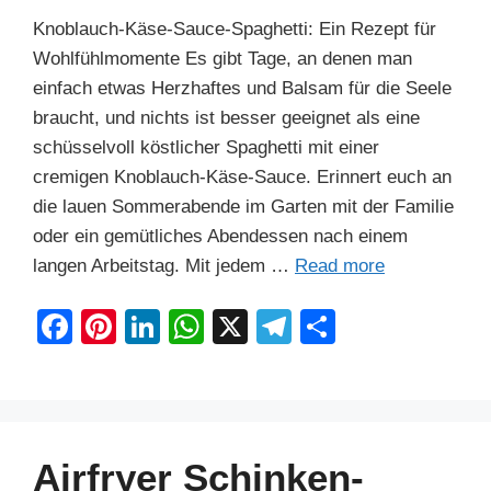
Knoblauch-Käse-Sauce-Spaghetti: Ein Rezept für
Wohlfühlmomente Es gibt Tage, an denen man
einfach etwas Herzhaftes und Balsam für die Seele
braucht, und nichts ist besser geeignet als eine
schüsselvoll köstlicher Spaghetti mit einer
cremigen Knoblauch-Käse-Sauce. Erinnert euch an
die lauen Sommerabende im Garten mit der Familie
oder ein gemütliches Abendessen nach einem
langen Arbeitstag. Mit jedem …
Read more
F
Pi
Li
W
X
T
S
a
nt
n
h
el
h
c
er
k
at
e
ar
e
e
e
s
gr
e
b
st
dI
A
a
Airfryer Schinken-