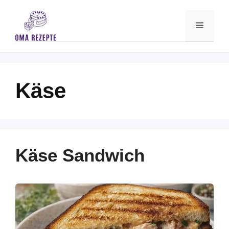
Skip
to
Menu
content
Käse
Käse Sandwich