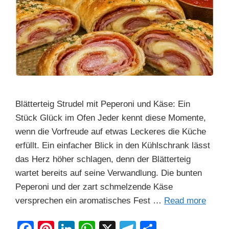
Blätterteig Strudel mit Peperoni und Käse: Ein
Stück Glück im Ofen Jeder kennt diese Momente,
wenn die Vorfreude auf etwas Leckeres die Küche
erfüllt. Ein einfacher Blick in den Kühlschrank lässt
das Herz höher schlagen, denn der Blätterteig
wartet bereits auf seine Verwandlung. Die bunten
Peperoni und der zart schmelzende Käse
versprechen ein aromatisches Fest …
Read more
F
Pi
Li
W
X
T
S