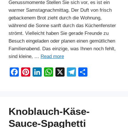
Genussmomente Stellen Sie sich vor, es ist ein
warmer Samstagnachmittag. Der Duft von frisch
gebackenem Brot zieht durch die Wohnung,
während die Sonne sanft durch das Küchenfenster
strömt. Vielleicht haben Sie gerade Freunde zu
Besuch eingeladen oder planen einen gemütlichen
Familienabend. Das einzige, was Ihnen noch fehlt,
sind kleine, …
Read more
F
Pi
Li
W
X
T
S
a
nt
n
h
el
h
c
er
k
at
e
ar
e
e
e
s
gr
e
b
st
dI
A
a
Knoblauch-Käse-
o
n
p
m
Sauce-Spaghetti
o
p