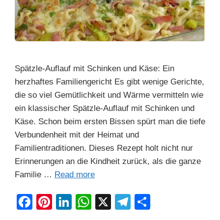
Spätzle-Auflauf mit Schinken und Käse: Ein
herzhaftes Familiengericht Es gibt wenige Gerichte,
die so viel Gemütlichkeit und Wärme vermitteln wie
ein klassischer Spätzle-Auflauf mit Schinken und
Käse. Schon beim ersten Bissen spürt man die tiefe
Verbundenheit mit der Heimat und
Familientraditionen. Dieses Rezept holt nicht nur
Erinnerungen an die Kindheit zurück, als die ganze
Familie …
Read more
F
Pi
Li
W
X
T
S
a
nt
n
h
el
h