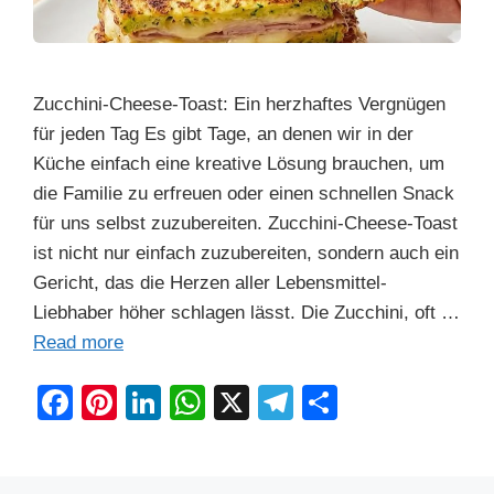
Zucchini-Cheese-Toast: Ein herzhaftes Vergnügen
für jeden Tag Es gibt Tage, an denen wir in der
Küche einfach eine kreative Lösung brauchen, um
die Familie zu erfreuen oder einen schnellen Snack
für uns selbst zuzubereiten. Zucchini-Cheese-Toast
ist nicht nur einfach zuzubereiten, sondern auch ein
Gericht, das die Herzen aller Lebensmittel-
Liebhaber höher schlagen lässt. Die Zucchini, oft …
Read more
F
Pi
Li
W
X
T
S
a
nt
n
h
el
h
c
er
k
at
e
ar