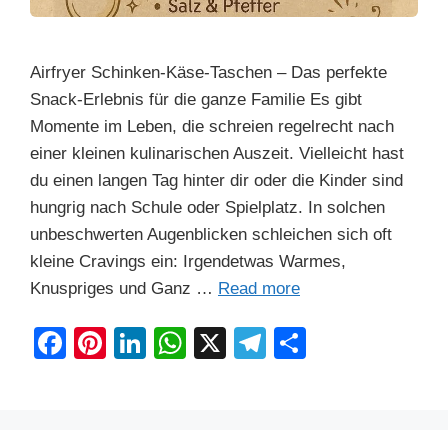
Airfryer Schinken-Käse-Taschen – Das perfekte
Snack-Erlebnis für die ganze Familie Es gibt
Momente im Leben, die schreien regelrecht nach
einer kleinen kulinarischen Auszeit. Vielleicht hast
du einen langen Tag hinter dir oder die Kinder sind
hungrig nach Schule oder Spielplatz. In solchen
unbeschwerten Augenblicken schleichen sich oft
kleine Cravings ein: Irgendetwas Warmes,
Knuspriges und Ganz …
Read more
F
Pi
Li
W
X
T
S
a
nt
n
h
el
h
c
er
k
at
e
ar
e
e
e
s
gr
e