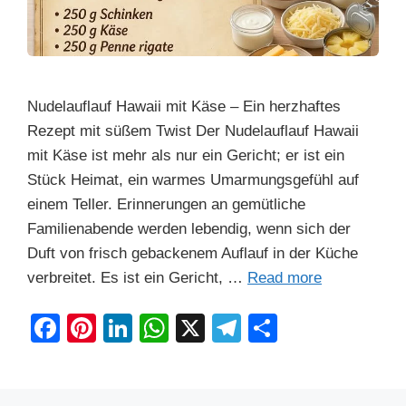
Nudelauflauf Hawaii mit Käse – Ein herzhaftes
Rezept mit süßem Twist Der Nudelauflauf Hawaii
mit Käse ist mehr als nur ein Gericht; er ist ein
Stück Heimat, ein warmes Umarmungsgefühl auf
einem Teller. Erinnerungen an gemütliche
Familienabende werden lebendig, wenn sich der
Duft von frisch gebackenem Auflauf in der Küche
verbreitet. Es ist ein Gericht, …
Read more
F
Pi
Li
W
X
T
S
a
nt
n
h
el
h
c
er
k
at
e
ar