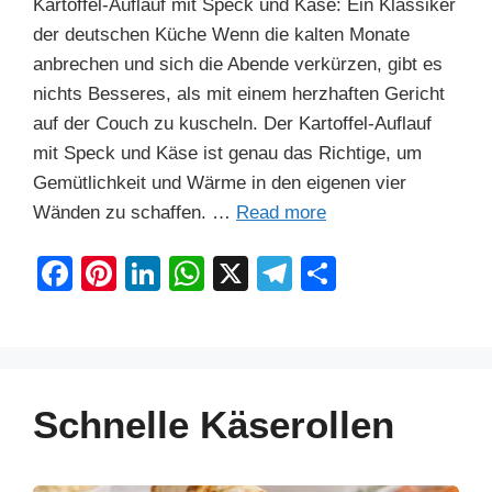
Kartoffel-Auflauf mit Speck und Käse: Ein Klassiker
der deutschen Küche Wenn die kalten Monate
anbrechen und sich die Abende verkürzen, gibt es
nichts Besseres, als mit einem herzhaften Gericht
auf der Couch zu kuscheln. Der Kartoffel-Auflauf
mit Speck und Käse ist genau das Richtige, um
Gemütlichkeit und Wärme in den eigenen vier
Wänden zu schaffen. …
Read more
F
Pi
Li
W
X
T
S
a
nt
n
h
el
h
c
er
k
at
e
ar
e
e
e
s
gr
e
b
st
dI
A
a
Schnelle Käserollen
o
n
p
m
o
p