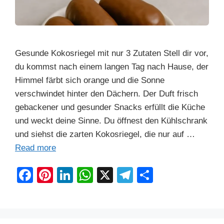
Gesunde Kokosriegel mit nur 3 Zutaten Stell dir vor,
du kommst nach einem langen Tag nach Hause, der
Himmel färbt sich orange und die Sonne
verschwindet hinter den Dächern. Der Duft frisch
gebackener und gesunder Snacks erfüllt die Küche
und weckt deine Sinne. Du öffnest den Kühlschrank
und siehst die zarten Kokosriegel, die nur auf …
Read more
F
Pi
Li
W
X
T
S
a
nt
n
h
el
h
c
er
k
at
e
ar
e
e
e
s
gr
e