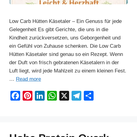
Low Carb Hütten Käsetaler – Ein Genuss für jede
Gelegenheit Es gibt Gerichte, die uns in die
Kindheit zurückversetzen, uns Geborgenheit und
ein Gefühl von Zuhause schenken. Die Low Carb
Hütten Käsetaler sind genau so ein Rezept. Wenn
der Duft von frisch gebratenen Käsetalern in der
Luft liegt, wird jede Mahlzeit zu einem kleinen Fest.
…
Read more
F
Pi
Li
W
X
T
S
a
nt
n
h
el
h
c
er
k
at
e
ar
e
e
e
s
gr
e
b
st
dI
A
a