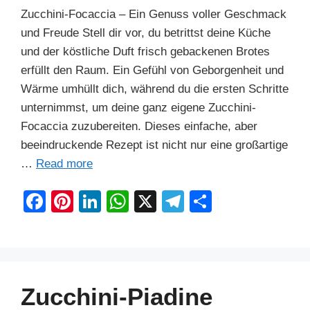
Zucchini-Focaccia – Ein Genuss voller Geschmack
und Freude Stell dir vor, du betrittst deine Küche
und der köstliche Duft frisch gebackenen Brotes
erfüllt den Raum. Ein Gefühl von Geborgenheit und
Wärme umhüllt dich, während du die ersten Schritte
unternimmst, um deine ganz eigene Zucchini-
Focaccia zuzubereiten. Dieses einfache, aber
beeindruckende Rezept ist nicht nur eine großartige
…
Read more
F
Pi
Li
W
X
T
S
a
nt
n
h
el
h
c
er
k
at
e
ar
e
e
e
s
gr
e
b
st
dI
A
a
Zucchini-Piadine