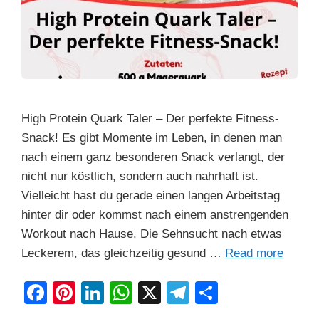
High Protein Quark Taler – Der perfekte Fitness-
Snack! Es gibt Momente im Leben, in denen man
nach einem ganz besonderen Snack verlangt, der
nicht nur köstlich, sondern auch nahrhaft ist.
Vielleicht hast du gerade einen langen Arbeitstag
hinter dir oder kommst nach einem anstrengenden
Workout nach Hause. Die Sehnsucht nach etwas
Leckerem, das gleichzeitig gesund …
Read more
F
Pi
Li
W
X
T
S
a
nt
n
h
el
h