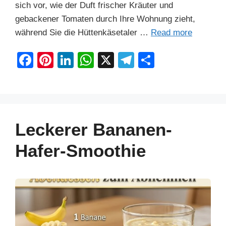
sich vor, wie der Duft frischer Kräuter und
gebackener Tomaten durch Ihre Wohnung zieht,
während Sie die Hüttenkäsetaler …
Read more
F
Pi
Li
W
X
T
S
a
nt
n
h
el
h
c
er
k
at
e
ar
e
e
e
s
gr
e
b
st
dI
A
a
Leckerer Bananen-
o
n
p
m
Hafer-Smoothie
o
p
k