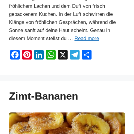
fröhlichem Lachen und dem Duft von frisch
gebackenem Kuchen. In der Luft schwirren die
Klänge von fröhlichen Gesprächen, während die
Sonne sanft auf deine Haut scheint. Genau in
diesem Moment stellst du …
Read more
F
Pi
Li
W
X
T
S
a
nt
n
h
el
h
c
er
k
at
e
ar
e
e
e
s
gr
e
b
st
dI
A
a
Zimt-Bananen
o
n
p
m
o
p
k