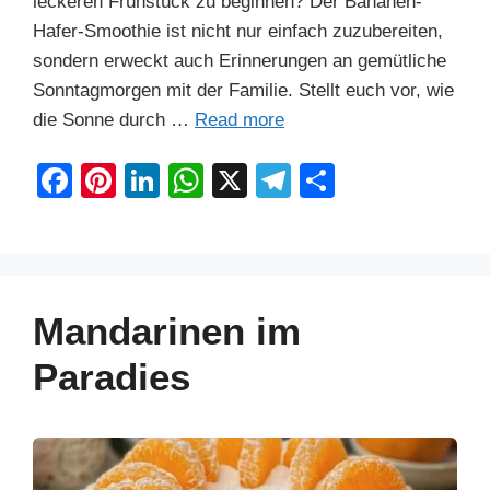
leckeren Frühstück zu beginnen? Der Bananen-
Hafer-Smoothie ist nicht nur einfach zuzubereiten,
sondern erweckt auch Erinnerungen an gemütliche
Sonntagmorgen mit der Familie. Stellt euch vor, wie
die Sonne durch …
Read more
F
Pi
Li
W
X
T
S
a
nt
n
h
el
h
c
er
k
at
e
ar
e
e
e
s
gr
e
b
st
dI
A
a
Mandarinen im
o
n
p
m
Paradies
o
p
k