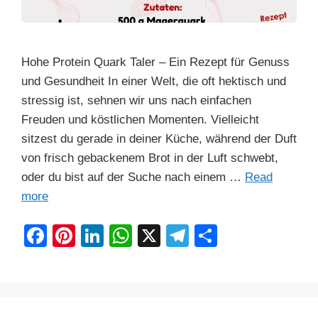
Hohe Protein Quark Taler – Ein Rezept für Genuss
und Gesundheit In einer Welt, die oft hektisch und
stressig ist, sehnen wir uns nach einfachen
Freuden und köstlichen Momenten. Vielleicht
sitzest du gerade in deiner Küche, während der Duft
von frisch gebackenem Brot in der Luft schwebt,
oder du bist auf der Suche nach einem …
Read
more
F
Pi
Li
W
X
T
S
a
nt
n
h
el
h
c
er
k
at
e
ar
e
e
e
s
gr
e