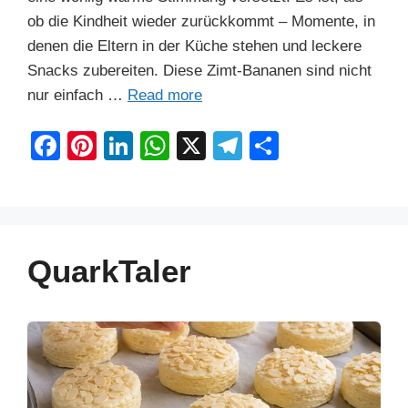
ob die Kindheit wieder zurückkommt – Momente, in
denen die Eltern in der Küche stehen und leckere
Snacks zubereiten. Diese Zimt-Bananen sind nicht
nur einfach …
Read more
F
Pi
Li
W
X
T
S
a
nt
n
h
el
h
c
er
k
at
e
ar
e
e
e
s
gr
e
b
st
dI
A
a
QuarkTaler
o
n
p
m
o
p
k