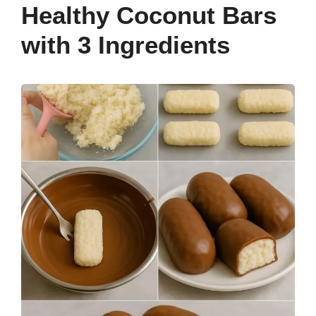
b
st
dI
A
a
Healthy Coconut Bars
o
n
p
m
with 3 Ingredients
o
p
k