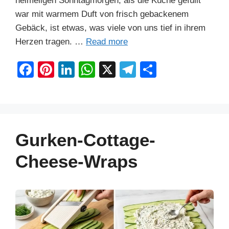
heimeligen Sonntagmorgen, als die Küche gefüllt
war mit warmem Duft von frisch gebackenem
Gebäck, ist etwas, was viele von uns tief in ihrem
Herzen tragen. …
Read more
F
Pi
Li
W
X
T
S
a
nt
n
h
el
h
c
er
k
at
e
ar
e
e
e
s
gr
e
b
st
dI
A
a
Gurken-Cottage-
o
n
p
m
Cheese-Wraps
o
p
k