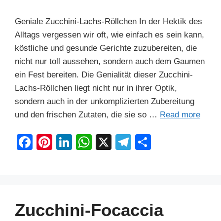
Geniale Zucchini-Lachs-Röllchen In der Hektik des
Alltags vergessen wir oft, wie einfach es sein kann,
köstliche und gesunde Gerichte zuzubereiten, die
nicht nur toll aussehen, sondern auch dem Gaumen
ein Fest bereiten. Die Genialität dieser Zucchini-
Lachs-Röllchen liegt nicht nur in ihrer Optik,
sondern auch in der unkomplizierten Zubereitung
und den frischen Zutaten, die sie so …
Read more
F
Pi
Li
W
X
T
S
a
nt
n
h
el
h
c
er
k
at
e
ar
e
e
e
s
gr
e
b
st
dI
A
a
Zucchini-Focaccia
o
n
p
m