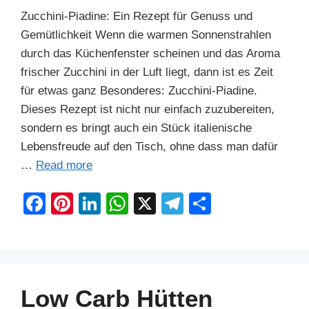
Zucchini-Piadine: Ein Rezept für Genuss und
Gemütlichkeit Wenn die warmen Sonnenstrahlen
durch das Küchenfenster scheinen und das Aroma
frischer Zucchini in der Luft liegt, dann ist es Zeit
für etwas ganz Besonderes: Zucchini-Piadine.
Dieses Rezept ist nicht nur einfach zuzubereiten,
sondern es bringt auch ein Stück italienische
Lebensfreude auf den Tisch, ohne dass man dafür
…
Read more
F
Pi
Li
W
X
T
S
a
nt
n
h
el
h
c
er
k
at
e
ar
e
e
e
s
gr
e
b
st
dI
A
a
Low Carb Hütten