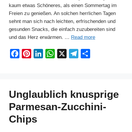
kaum etwas Schöneres, als einen Sommertag im
Freien zu genießen. An solchen herrlichen Tagen
sehnt man sich nach leichten, erfrischenden und
gesunden Snacks, die einfach zuzubereiten sind
und das Herz erwärmen. …
Read more
F
Pi
Li
W
X
T
S
a
nt
n
h
el
h
c
er
k
at
e
ar
e
e
e
s
gr
e
b
st
dI
A
a
Unglaublich knusprige
o
n
p
m
Parmesan-Zucchini-
o
p
Chips
k