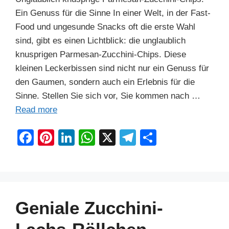
Ein Genuss für die Sinne In einer Welt, in der Fast-
Food und ungesunde Snacks oft die erste Wahl
sind, gibt es einen Lichtblick: die unglaublich
knusprigen Parmesan-Zucchini-Chips. Diese
kleinen Leckerbissen sind nicht nur ein Genuss für
den Gaumen, sondern auch ein Erlebnis für die
Sinne. Stellen Sie sich vor, Sie kommen nach …
Read more
F
Pi
Li
W
X
T
S
a
nt
n
h
el
h
c
er
k
at
e
ar
e
e
e
s
gr
e
b
st
dI
A
a
Geniale Zucchini-
o
n
p
m