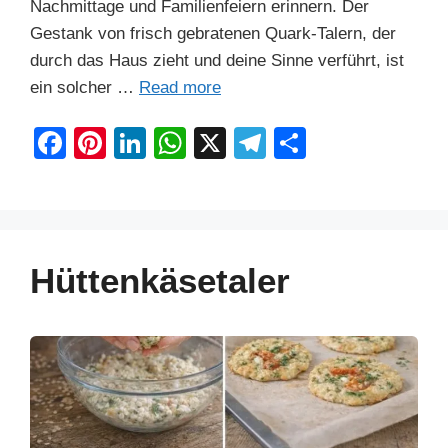
Nachmittage und Familienfeiern erinnern. Der
Gestank von frisch gebratenen Quark-Talern, der
durch das Haus zieht und deine Sinne verführt, ist
ein solcher …
Read more
F
Pi
Li
W
X
T
S
a
nt
n
h
el
h
c
er
k
at
e
ar
e
e
e
s
gr
e
b
st
dI
A
a
Hüttenkäsetaler
o
n
p
m
o
p
k