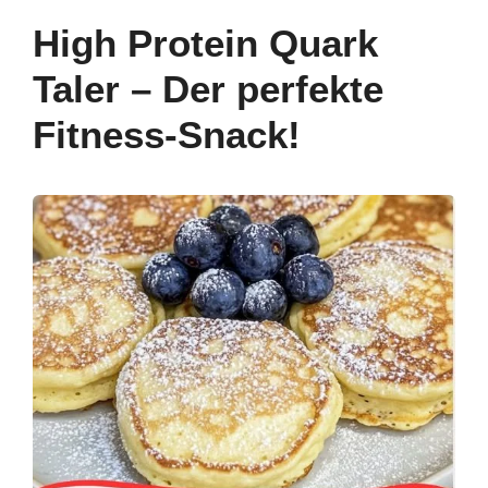
b
st
dI
A
a
High Protein Quark
o
n
p
m
Taler – Der perfekte
o
p
Fitness-Snack!
k