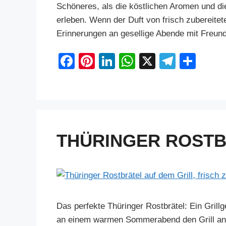
Schöneres, als die köstlichen Aromen und d
erleben. Wenn der Duft von frisch zubereite
Erinnerungen an gesellige Abende mit Freund
F
Pi
Li
W
X
T
S
a
nt
n
h
el
h
c
er
k
at
e
ar
e
e
e
s
gr
e
b
st
dI
A
a
THÜRINGER ROST
o
n
p
m
o
p
k
Das perfekte Thüringer Rostbrätel: Ein Grill
an einem warmen Sommerabend den Grill an