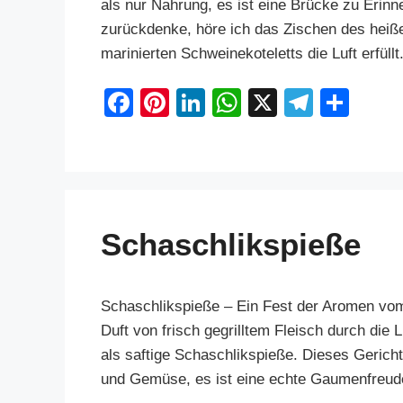
als nur Nahrung, es ist eine Brücke zu Erin
zurückdenke, höre ich das Zischen des heiße
marinierten Schweinekoteletts die Luft erfül
F
Pi
Li
W
X
T
S
a
nt
n
h
el
h
c
er
k
at
e
ar
e
e
e
s
gr
e
b
st
dI
A
a
Schaschlikspieße
o
n
p
m
o
p
k
Schaschlikspieße – Ein Fest der Aromen vo
Duft von frisch gegrilltem Fleisch durch die 
als saftige Schaschlikspieße. Dieses Gericht
und Gemüse, es ist eine echte Gaumenfreu