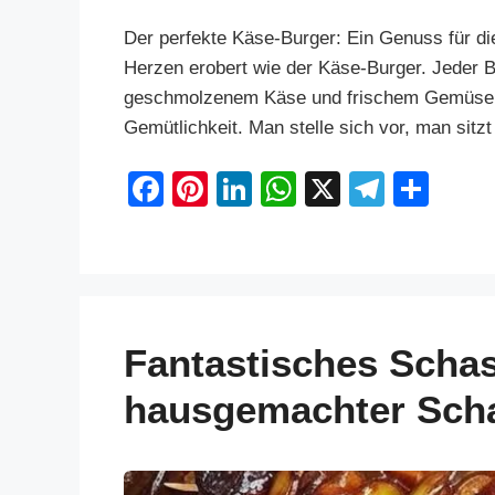
Der perfekte Käse-Burger: Ein Genuss für die
Herzen erobert wie der Käse-Burger. Jeder Bi
geschmolzenem Käse und frischem Gemüse b
Gemütlichkeit. Man stelle sich vor, man sitz
F
Pi
Li
W
X
T
S
a
nt
n
h
el
h
c
er
k
at
e
ar
e
e
e
s
gr
e
b
st
dI
A
a
Fantastisches Schas
o
n
p
m
o
p
hausgemachter Sch
k