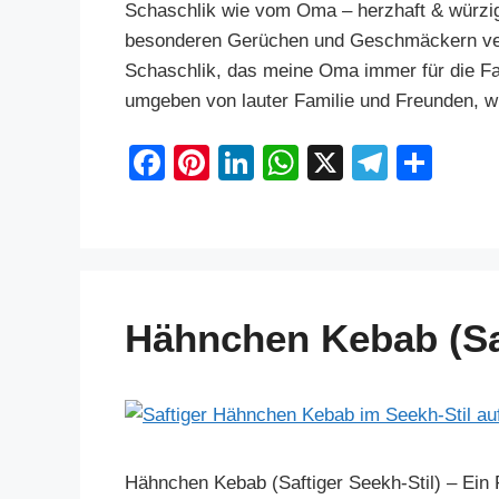
Schaschlik wie vom Oma – herzhaft & würzig!
besonderen Gerüchen und Geschmäckern verbu
Schaschlik, das meine Oma immer für die Fam
umgeben von lauter Familie und Freunden, wu
F
Pi
Li
W
X
T
S
a
nt
n
h
el
h
c
er
k
at
e
ar
e
e
e
s
gr
e
b
st
dI
A
a
Hähnchen Kebab (Saf
o
n
p
m
o
p
k
Hähnchen Kebab (Saftiger Seekh-Stil) – Ein 