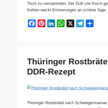
Tisch zu versammeln. Der Duft von frisch gegr
Kohlen weckt Erinnerungen an schöne Tage
F
Pi
Li
W
X
T
S
a
nt
n
h
el
h
c
er
k
at
e
ar
e
e
e
s
gr
e
b
st
dI
A
a
Thüringer Rostbrät
o
n
p
m
o
p
DDR-Rezept
k
Thüringer Rostbrätel nach Schwiegermamas 