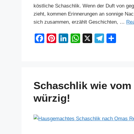
köstliche Schaschlik. Wenn der Duft von geg
zieht, kommen Erinnerungen an sonnige Nach
sich zusammen, erzählt Geschichten, …
Re
F
Pi
Li
W
X
T
S
a
nt
n
h
el
h
c
er
k
at
e
ar
e
e
e
s
gr
e
b
st
dI
A
a
Schaschlik wie vom
o
n
p
m
o
p
würzig!
k