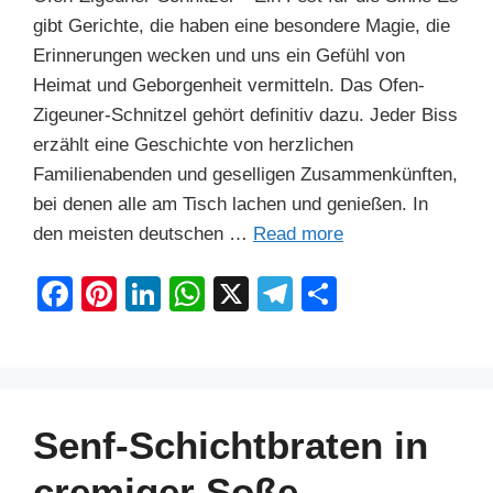
gibt Gerichte, die haben eine besondere Magie, die
Erinnerungen wecken und uns ein Gefühl von
Heimat und Geborgenheit vermitteln. Das Ofen-
Zigeuner-Schnitzel gehört definitiv dazu. Jeder Biss
erzählt eine Geschichte von herzlichen
Familienabenden und geselligen Zusammenkünften,
bei denen alle am Tisch lachen und genießen. In
den meisten deutschen …
Read more
F
Pi
Li
W
X
T
S
a
nt
n
h
el
h
c
er
k
at
e
ar
e
e
e
s
gr
e
b
st
dI
A
a
Senf-Schichtbraten in
o
n
p
m
cremiger Soße