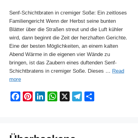
Senf-Schichtbraten in cremiger Soße: Ein zeitloses
Familiengericht Wenn der Herbst seine bunten
Blätter über die Straßen streut und die Luft kühler
wird, dann beginnt die Zeit der herzhaften Gerichte.
Eine der besten Möglichkeiten, an einem kalten
Abend Wärme in die eigenen vier Wände zu
bringen, ist das Zaubern eines duftenden Senf-
Schichtbratens in cremiger Soße. Dieses …
Read
more
F
Pi
Li
W
X
T
S
a
nt
n
h
el
h
c
er
k
at
e
ar
e
e
e
s
gr
e
b
st
dI
A
a