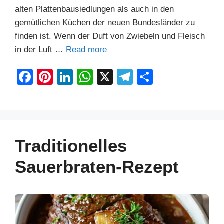
alten Plattenbausiedlungen als auch in den
gemütlichen Küchen der neuen Bundesländer zu
finden ist. Wenn der Duft von Zwiebeln und Fleisch
in der Luft …
Read more
F
Pi
Li
W
X
T
S
a
nt
n
h
el
h
c
er
k
at
e
ar
e
e
e
s
gr
e
b
st
dI
A
a
Traditionelles
o
n
p
m
Sauerbraten-Rezept
o
p
k