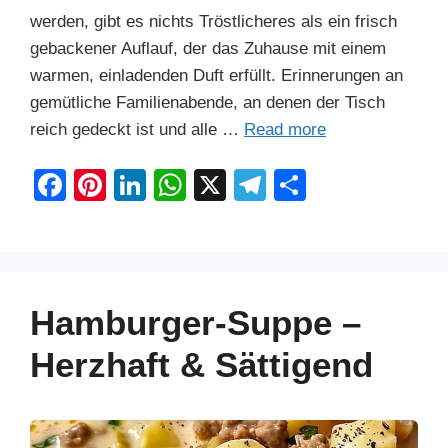
werden, gibt es nichts Tröstlicheres als ein frisch
gebackener Auflauf, der das Zuhause mit einem
warmen, einladenden Duft erfüllt. Erinnerungen an
gemütliche Familienabende, an denen der Tisch
reich gedeckt ist und alle …
Read more
F
Pi
Li
W
X
T
S
a
nt
n
h
el
h
c
er
k
at
e
ar
e
e
e
s
gr
e
b
st
dI
A
a
Hamburger-Suppe –
o
n
p
m
Herzhaft & Sättigend
o
p
k