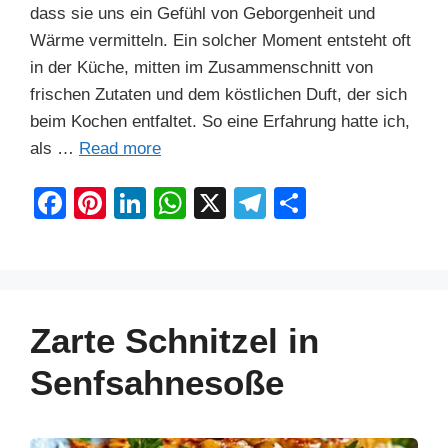
dass sie uns ein Gefühl von Geborgenheit und
Wärme vermitteln. Ein solcher Moment entsteht oft
in der Küche, mitten im Zusammenschnitt von
frischen Zutaten und dem köstlichen Duft, der sich
beim Kochen entfaltet. So eine Erfahrung hatte ich,
als …
Read more
F
Pi
Li
W
X
T
S
a
nt
n
h
el
h
c
er
k
at
e
ar
e
e
e
s
gr
e
b
st
dI
A
a
Zarte Schnitzel in
o
n
p
m
Senfsahnesoße
o
p
k