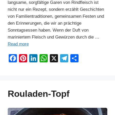
langsame, sorgfältige Garen von Rindfleisch ist
nicht nur ein Rezept, sondern erzählt Geschichten
von Familientraditionen, gemeinsamen Festen und
den Erinnerungen, die wir an prächtige
Sonntagsessen haben. Wenn der Duft von
mariniertem Fleisch und Gewürzen durch die …
Read more
F
Pi
Li
W
X
T
S
a
nt
n
h
el
h
c
er
k
at
e
ar
e
e
e
s
gr
e
b
st
dI
A
a
Rouladen-Topf
o
n
p
m
o
p