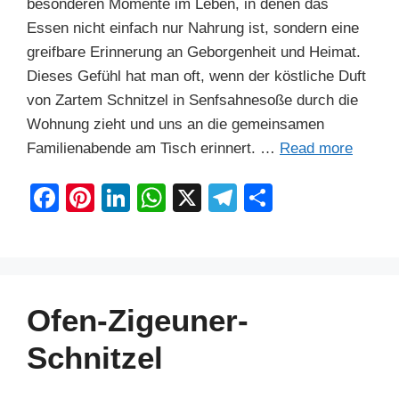
besonderen Momente im Leben, in denen das
Essen nicht einfach nur Nahrung ist, sondern eine
greifbare Erinnerung an Geborgenheit und Heimat.
Dieses Gefühl hat man oft, wenn der köstliche Duft
von Zartem Schnitzel in Senfsahnesoße durch die
Wohnung zieht und uns an die gemeinsamen
Familienabende am Tisch erinnert. …
Read more
F
Pi
Li
W
X
T
S
a
nt
n
h
el
h
c
er
k
at
e
ar
e
e
e
s
gr
e
b
st
dI
A
a
Ofen-Zigeuner-
o
n
p
m
Schnitzel
o
p
k