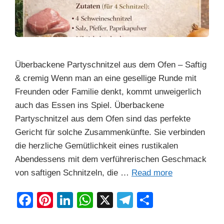
Überbackene Partyschnitzel aus dem Ofen – Saftig
& cremig Wenn man an eine gesellige Runde mit
Freunden oder Familie denkt, kommt unweigerlich
auch das Essen ins Spiel. Überbackene
Partyschnitzel aus dem Ofen sind das perfekte
Gericht für solche Zusammenkünfte. Sie verbinden
die herzliche Gemütlichkeit eines rustikalen
Abendessens mit dem verführerischen Geschmack
von saftigen Schnitzeln, die …
Read more
F
Pi
Li
W
X
T
S
a
nt
n
h
el
h