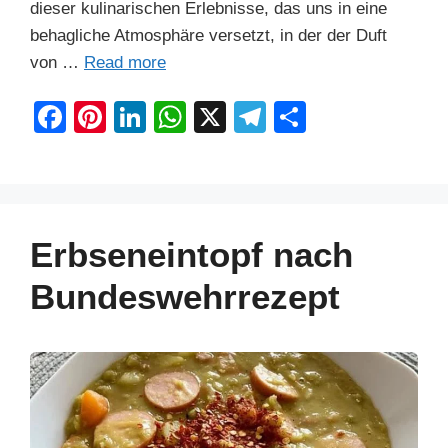
dieser kulinarischen Erlebnisse, das uns in eine
behagliche Atmosphäre versetzt, in der der Duft
von …
Read more
F
Pi
Li
W
X
T
S
a
nt
n
h
el
h
c
er
k
at
e
ar
e
e
e
s
gr
e
b
st
dI
A
a
Erbseneintopf nach
o
n
p
m
Bundeswehrrezept
o
p
k