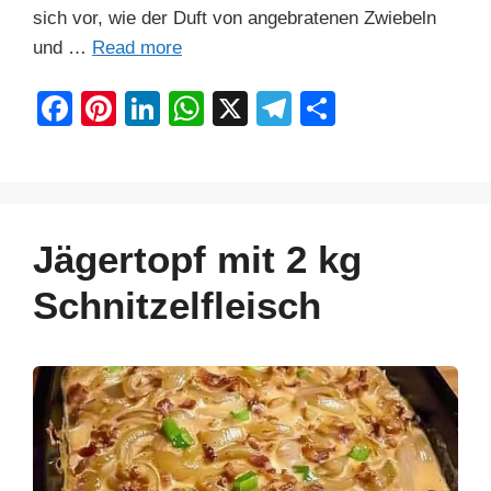
sich vor, wie der Duft von angebratenen Zwiebeln
und …
Read more
F
Pi
Li
W
X
T
S
a
nt
n
h
el
h
c
er
k
at
e
ar
e
e
e
s
gr
e
b
st
dI
A
a
Jägertopf mit 2 kg
o
n
p
m
Schnitzelfleisch
o
p
k