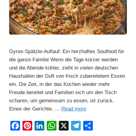
Gyros-Spätzle-Auflauf: Ein herzhaftes Soulfood für
die ganze Familie Wenn die Tage kürzer werden
und die Abende kühler, zieht in vielen deutschen
Haushalten der Duft von frisch zubereitetem Essen
ein. Die Zeit, in der das Kochen wieder mehr
Freude bereitet und Familien sich um den Tisch
scharen, um gemeinsam zu essen, ist zurück.
Eines der Gerichte, …
Read more
F
Pi
Li
W
X
T
S
a
nt
n
h
el
h