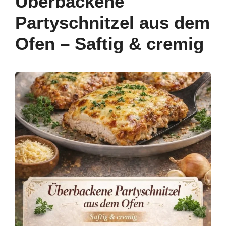
Überbackene
o
n
p
m
Partyschnitzel aus dem
o
p
Ofen – Saftig & cremig
k