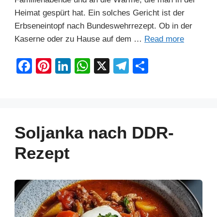
Heimat gespürt hat. Ein solches Gericht ist der
Erbseneintopf nach Bundeswehrrezept. Ob in der
Kaserne oder zu Hause auf dem …
Read more
F
Pi
Li
W
X
T
S
a
nt
n
h
el
h
c
er
k
at
e
ar
e
e
e
s
gr
e
b
st
dI
A
a
Soljanka nach DDR-
o
n
p
m
Rezept
o
p
k