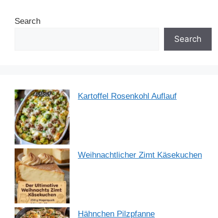
b
st
dI
A
a
Search
o
n
p
m
o
p
Search
k
Kartoffel Rosenkohl Auflauf
Weihnachtlicher Zimt Käsekuchen
Hähnchen Pilzpfanne