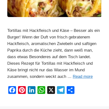
Tortillas mit Hackfleisch und Käse – Besser als ein
Burger! Wenn der Duft von frisch gebratenem
Hackfleisch, aromatischen Zwiebeln und saftigen
Paprika durch die Küche zieht, dann weiß man,
dass etwas Besonderes auf dem Tisch landet.
Dieses Rezept für Tortillas mit Hackfleisch und
Käse bringt nicht nur das Wasser im Mund
zusammen, sondern weckt auch …
Read more
F
Pi
Li
W
X
T
S
a
nt
n
h
el
h
c
er
k
at
e
ar