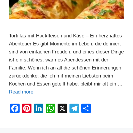
Tortillas mit Hackfleisch und Käse – Ein herzhaftes
Abenteuer Es gibt Momente im Leben, die definiert
sind von einfachen Freuden, und eines dieser Dinge
ist ein schönes, warmes Abendessen mit der
Familie. Wenn ich an all die schönen Erinnerungen
zurückdenke, die ich mit meinen Liebsten beim
Kochen und Essen geteilt habe, bleibt mir oft ein …
Read more
F
Pi
Li
W
X
T
S
a
nt
n
h
el
h
c
er
k
at
e
ar