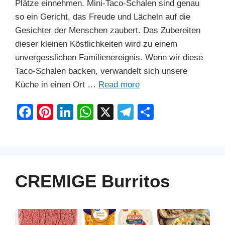
Plätze einnehmen. Mini-Taco-Schalen sind genau
so ein Gericht, das Freude und Lächeln auf die
Gesichter der Menschen zaubert. Das Zubereiten
dieser kleinen Köstlichkeiten wird zu einem
unvergesslichen Familienereignis. Wenn wir diese
Taco-Schalen backen, verwandelt sich unsere
Küche in einen Ort …
Read more
F
Pi
Li
W
X
T
S
a
nt
n
h
el
h
c
er
k
at
e
ar
e
e
e
s
gr
e
b
st
dI
A
a
CREMIGE Burritos
o
n
p
m
o
p
k