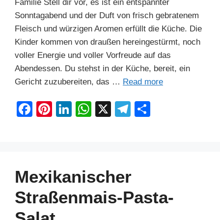
Familie Stell dir vor, es ist ein entspannter
Sonntagabend und der Duft von frisch gebratenem
Fleisch und würzigen Aromen erfüllt die Küche. Die
Kinder kommen von draußen hereingestürmt, noch
voller Energie und voller Vorfreude auf das
Abendessen. Du stehst in der Küche, bereit, ein
Gericht zuzubereiten, das …
Read more
F
Pi
Li
W
X
T
S
a
nt
n
h
el
h
c
er
k
at
e
ar
e
e
e
s
gr
e
b
st
dI
A
a
Mexikanischer
o
n
p
m
Straßenmais-Pasta-
o
p
Salat
k