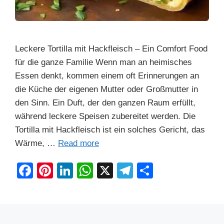
Leckere Tortilla mit Hackfleisch – Ein Comfort Food
für die ganze Familie Wenn man an heimisches
Essen denkt, kommen einem oft Erinnerungen an
die Küche der eigenen Mutter oder Großmutter in
den Sinn. Ein Duft, der den ganzen Raum erfüllt,
während leckere Speisen zubereitet werden. Die
Tortilla mit Hackfleisch ist ein solches Gericht, das
Wärme, …
Read more
F
Pi
Li
W
X
T
S
a
nt
n
h
el
h
c
er
k
at
e
ar
e
e
e
s
gr
e