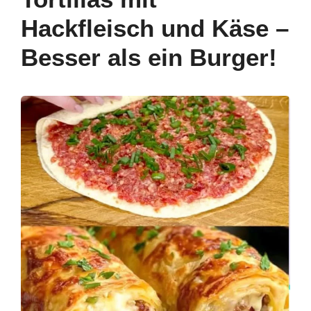
o
n
p
m
Hackfleisch und Käse –
o
p
Besser als ein Burger!
k