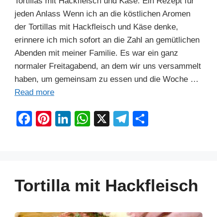
Tortillas mit Hackfleisch und Käse: Ein Rezept für
jeden Anlass Wenn ich an die köstlichen Aromen
der Tortillas mit Hackfleisch und Käse denke,
erinnere ich mich sofort an die Zahl an gemütlichen
Abenden mit meiner Familie. Es war ein ganz
normaler Freitagabend, an dem wir uns versammelt
haben, um gemeinsam zu essen und die Woche …
Read more
F
Pi
Li
W
X
T
S
a
nt
n
h
el
h
c
er
k
at
e
ar
e
e
e
s
gr
e
b
st
dI
A
a
Tortilla mit Hackfleisch
o
n
p
m
o
p