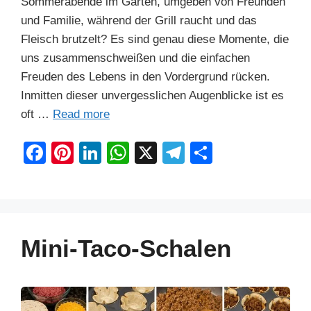
Sommerabende im Garten, umgeben von Freunden
und Familie, während der Grill raucht und das
Fleisch brutzelt? Es sind genau diese Momente, die
uns zusammenschweißen und die einfachen
Freuden des Lebens in den Vordergrund rücken.
Inmitten dieser unvergesslichen Augenblicke ist es
oft …
Read more
F
Pi
Li
W
X
T
S
a
nt
n
h
el
h
c
er
k
at
e
ar
e
e
e
s
gr
e
b
st
dI
A
a
Mini-Taco-Schalen
o
n
p
m
o
p
k