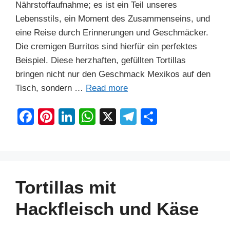
Nährstoffaufnahme; es ist ein Teil unseres
Lebensstils, ein Moment des Zusammenseins, und
eine Reise durch Erinnerungen und Geschmäcker.
Die cremigen Burritos sind hierfür ein perfektes
Beispiel. Diese herzhaften, gefüllten Tortillas
bringen nicht nur den Geschmack Mexikos auf den
Tisch, sondern …
Read more
F
Pi
Li
W
X
T
S
a
nt
n
h
el
h
c
er
k
at
e
ar
e
e
e
s
gr
e
b
st
dI
A
a
Tortillas mit
o
n
p
m
Hackfleisch und Käse
o
p