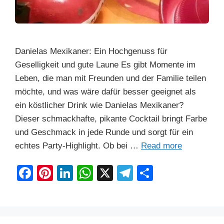
Danielas Mexikaner: Ein Hochgenuss für
Geselligkeit und gute Laune Es gibt Momente im
Leben, die man mit Freunden und der Familie teilen
möchte, und was wäre dafür besser geeignet als
ein köstlicher Drink wie Danielas Mexikaner?
Dieser schmackhafte, pikante Cocktail bringt Farbe
und Geschmack in jede Runde und sorgt für ein
echtes Party-Highlight. Ob bei …
Read more
F
Pi
Li
W
X
T
S
a
nt
n
h
el
h
c
er
k
at
e
ar
e
e
e
s
gr
e