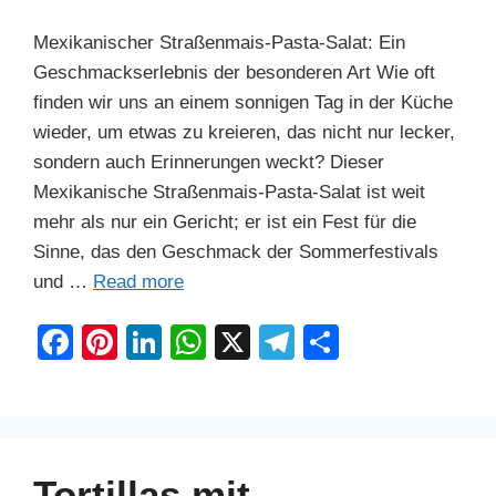
Mexikanischer Straßenmais-Pasta-Salat: Ein
Geschmackserlebnis der besonderen Art Wie oft
finden wir uns an einem sonnigen Tag in der Küche
wieder, um etwas zu kreieren, das nicht nur lecker,
sondern auch Erinnerungen weckt? Dieser
Mexikanische Straßenmais-Pasta-Salat ist weit
mehr als nur ein Gericht; er ist ein Fest für die
Sinne, das den Geschmack der Sommerfestivals
und …
Read more
F
Pi
Li
W
X
T
S
a
nt
n
h
el
h
c
er
k
at
e
ar
e
e
e
s
gr
e
b
st
dI
A
a
Tortillas mit