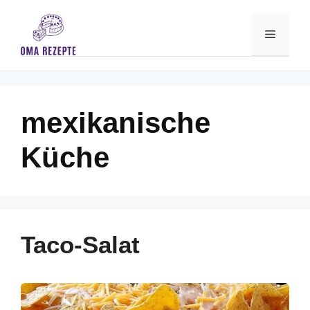
Skip
to
Menu
content
mexikanische
Küche
Taco-Salat