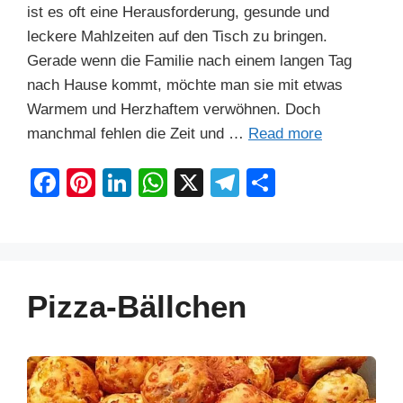
ist es oft eine Herausforderung, gesunde und
leckere Mahlzeiten auf den Tisch zu bringen.
Gerade wenn die Familie nach einem langen Tag
nach Hause kommt, möchte man sie mit etwas
Warmem und Herzhaftem verwöhnen. Doch
manchmal fehlen die Zeit und …
Read more
F
Pi
Li
W
X
T
S
a
nt
n
h
el
h
c
er
k
at
e
ar
e
e
e
s
gr
e
b
st
dI
A
a
Pizza-Bällchen
o
n
p
m
o
p
k