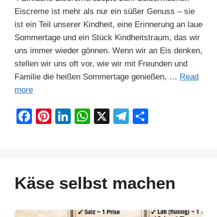
Eiscreme ist mehr als nur ein süßer Genuss – sie
ist ein Teil unserer Kindheit, eine Erinnerung an laue
Sommertage und ein Stück Kindheitstraum, das wir
uns immer wieder gönnen. Wenn wir an Eis denken,
stellen wir uns oft vor, wie wir mit Freunden und
Familie die heißen Sommertage genießen, …
Read
more
F
Pi
Li
W
X
T
S
a
nt
n
h
el
h
c
er
k
at
e
ar
e
e
e
s
gr
e
b
st
dI
A
a
Käse selbst machen
o
n
p
m
o
p