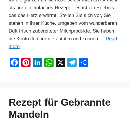
als nur ein einfaches Rezept – es ist ein Erlebnis,
das das Herz erwärmt. Stellen Sie sich vor, Sie
stehen in Ihrer Küche, umgeben vom wunderbaren
Duft frisch zubereiteter Milchprodukte. Sie haben
die Kontrolle über die Zutaten und können …
Read
more
F
Pi
Li
W
X
T
S
a
nt
n
h
el
h
c
er
k
at
e
ar
e
e
e
s
gr
e
b
st
dI
A
a
Rezept für Gebrannte
o
n
p
m
Mandeln
o
p
k