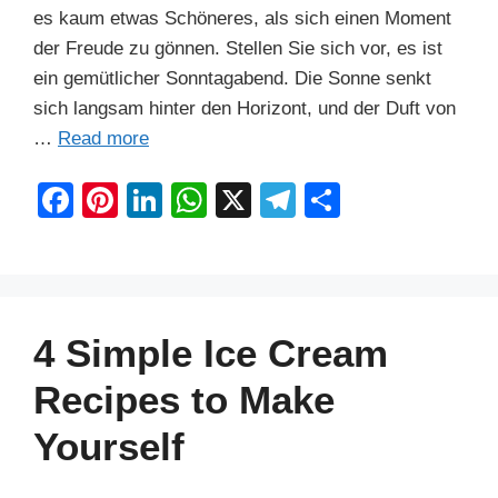
es kaum etwas Schöneres, als sich einen Moment
der Freude zu gönnen. Stellen Sie sich vor, es ist
ein gemütlicher Sonntagabend. Die Sonne senkt
sich langsam hinter den Horizont, und der Duft von
…
Read more
F
Pi
Li
W
X
T
S
a
nt
n
h
el
h
c
er
k
at
e
ar
e
e
e
s
gr
e
b
st
dI
A
a
4 Simple Ice Cream
o
n
p
m
Recipes to Make
o
p
Yourself
k