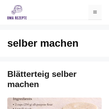
Skip
to
Menu
content
selber machen
Blätterteig selber
machen