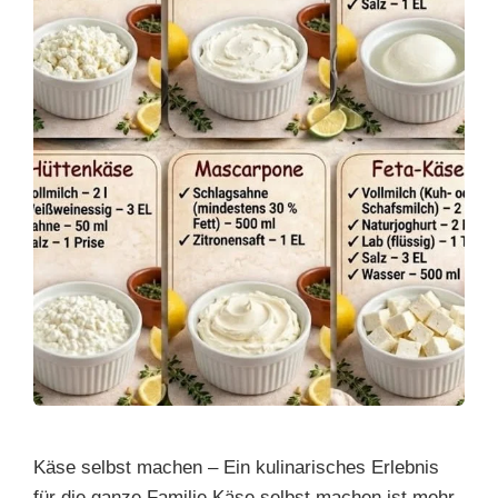
k
Käse selbst machen – Ein kulinarisches Erlebnis
für die ganze Familie Käse selbst machen ist mehr