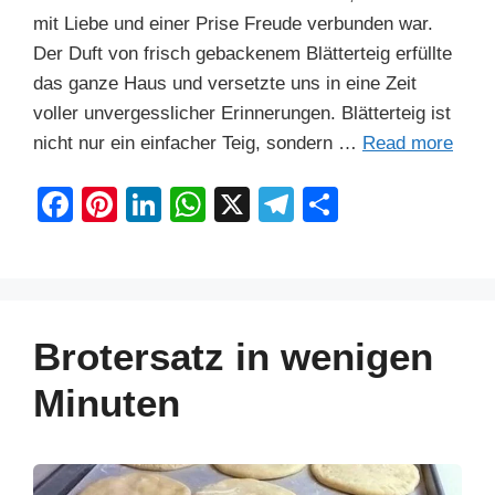
mit Liebe und einer Prise Freude verbunden war.
Der Duft von frisch gebackenem Blätterteig erfüllte
das ganze Haus und versetzte uns in eine Zeit
voller unvergesslicher Erinnerungen. Blätterteig ist
nicht nur ein einfacher Teig, sondern …
Read more
F
Pi
Li
W
X
T
S
a
nt
n
h
el
h
c
er
k
at
e
ar
e
e
e
s
gr
e
b
st
dI
A
a
Brotersatz in wenigen
o
n
p
m
Minuten
o
p
k