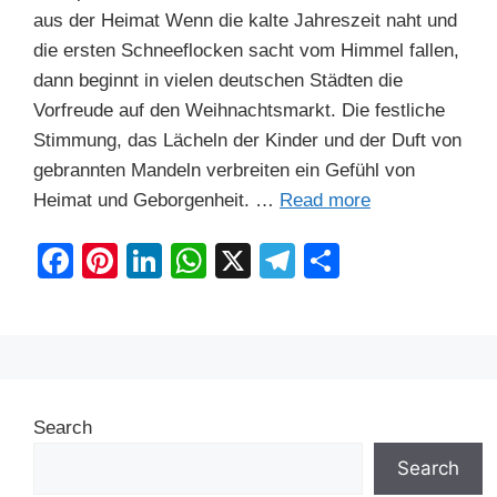
aus der Heimat Wenn die kalte Jahreszeit naht und
die ersten Schneeflocken sacht vom Himmel fallen,
dann beginnt in vielen deutschen Städten die
Vorfreude auf den Weihnachtsmarkt. Die festliche
Stimmung, das Lächeln der Kinder und der Duft von
gebrannten Mandeln verbreiten ein Gefühl von
Heimat und Geborgenheit. …
Read more
F
Pi
Li
W
X
T
S
a
nt
n
h
el
h
c
er
k
at
e
ar
e
e
e
s
gr
e
b
st
dI
A
a
Search
o
n
p
m
o
p
Search