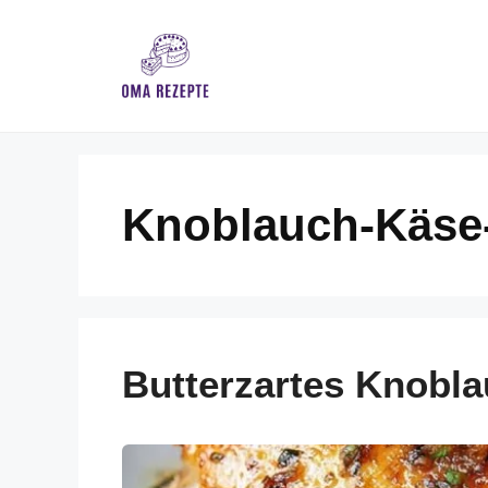
Skip
to
content
Knoblauch-Käse
Butterzartes Knobl