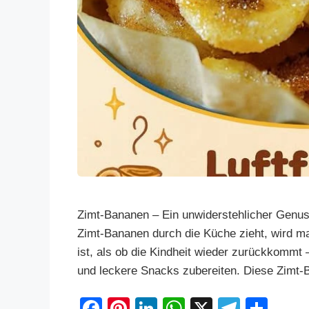
Zimt-Bananen – Ein unwiderstehlicher Genus
Zimt-Bananen durch die Küche zieht, wird ma
ist, als ob die Kindheit wieder zurückkommt 
und leckere Snacks zubereiten. Diese Zimt-
F
Pi
Li
W
X
T
S