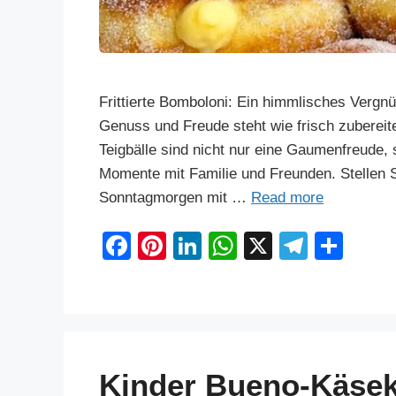
Frittierte Bomboloni: Ein himmlisches Vergnü
Genuss und Freude steht wie frisch zubereitet
Teigbälle sind nicht nur eine Gaumenfreude
Momente mit Familie und Freunden. Stellen S
Sonntagmorgen mit …
Read more
F
Pi
Li
W
X
T
S
a
nt
n
h
el
h
c
er
k
at
e
ar
e
e
e
s
gr
e
b
st
dI
A
a
Kinder Bueno-Käse
o
n
p
m