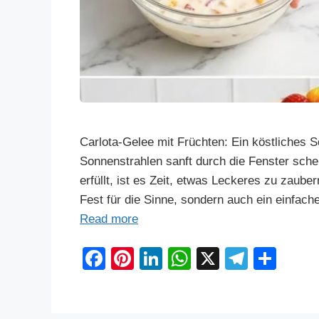
Carlota-Gelee mit Früchten: Ein köstliches 
Sonnenstrahlen sanft durch die Fenster schei
erfüllt, ist es Zeit, etwas Leckeres zu zaube
Fest für die Sinne, sondern auch ein einfach
Read more
F
Pi
Li
W
X
T
S
a
nt
n
h
el
h
c
er
k
at
e
ar