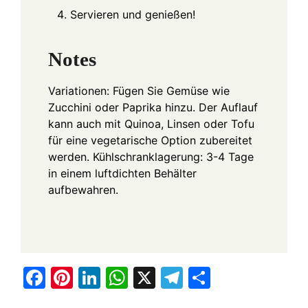
Servieren und genießen!
Notes
Variationen: Fügen Sie Gemüse wie
Zucchini oder Paprika hinzu. Der Auflauf
kann auch mit Quinoa, Linsen oder Tofu
für eine vegetarische Option zubereitet
werden. Kühlschranklagerung: 3-4 Tage
in einem luftdichten Behälter
aufbewahren.
F
Pi
Li
W
X
T
S
a
nt
n
h
el
h