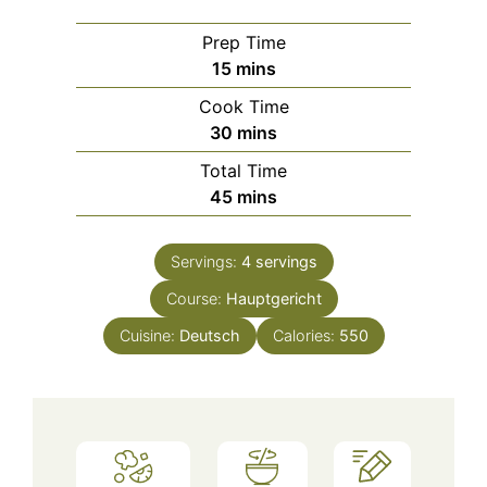
Prep Time
minutes
15
mins
Cook Time
minutes
30
mins
Total Time
minutes
45
mins
Servings:
4
servings
Course:
Hauptgericht
Cuisine:
Deutsch
Calories:
550