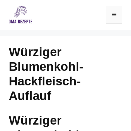
Skip
to
Menu
content
Würziger
Blumenkohl-
Hackfleisch-
Auflauf
Würziger