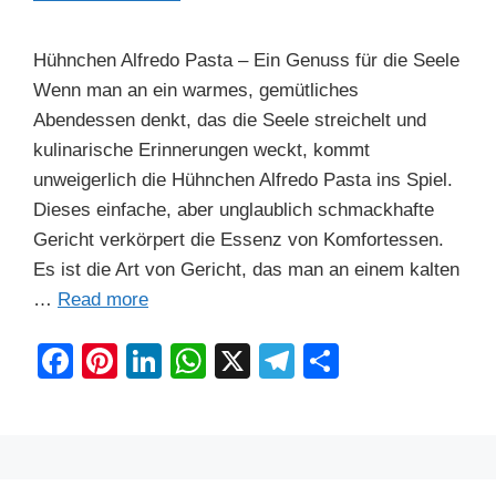
Hühnchen Alfredo Pasta – Ein Genuss für die Seele
Wenn man an ein warmes, gemütliches
Abendessen denkt, das die Seele streichelt und
kulinarische Erinnerungen weckt, kommt
unweigerlich die Hühnchen Alfredo Pasta ins Spiel.
Dieses einfache, aber unglaublich schmackhafte
Gericht verkörpert die Essenz von Komfortessen.
Es ist die Art von Gericht, das man an einem kalten
…
Read more
F
Pi
Li
W
X
T
S
a
nt
n
h
el
h
c
er
k
at
e
ar
e
e
e
s
gr
e