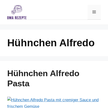
Skip
to
Menu
content
Hühnchen Alfredo
Hühnchen Alfredo
Pasta