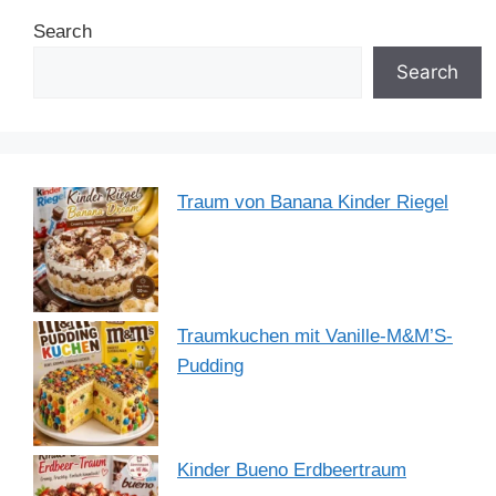
b
st
dI
A
a
Search
o
n
p
m
o
p
Search
k
Traum von Banana Kinder Riegel
Traumkuchen mit Vanille-M&M’S-
Pudding
Kinder Bueno Erdbeertraum