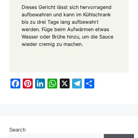
Dieses Gericht lässt sich hervorragend
aufbewahren und kann im Kühlschrank
bis zu drei Tage lang aufbewahrt
werden. Füge beim Aufwärmen etwas
Wasser oder Brühe hinzu, um die Sauce
wieder cremig zu machen.
F
Pi
Li
W
X
T
S
a
nt
n
h
el
h
c
er
k
at
e
ar
e
e
e
s
gr
e
b
st
dI
A
a
Search
o
n
p
m