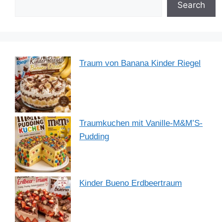
o
p
Search
k
Traum von Banana Kinder Riegel
Traumkuchen mit Vanille-M&M’S-
Pudding
Kinder Bueno Erdbeertraum