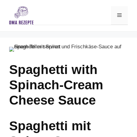
Skip
to
Menu
content
Spaghetti with
Spinach-Cream
Cheese Sauce
Spaghetti mit