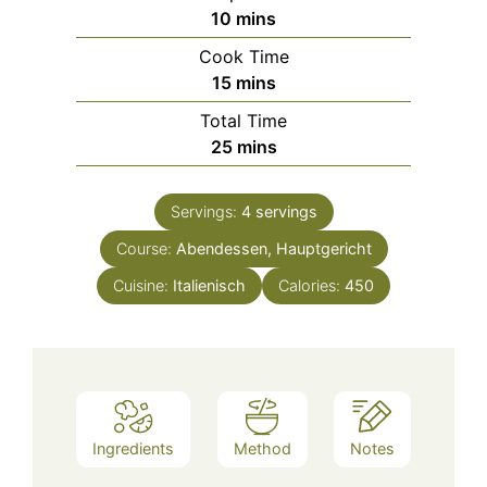
minutes
10
mins
Cook Time
minutes
15
mins
Total Time
minutes
25
mins
Servings:
4
servings
Course:
Abendessen, Hauptgericht
Cuisine:
Italienisch
Calories:
450
Ingredients
Method
Notes