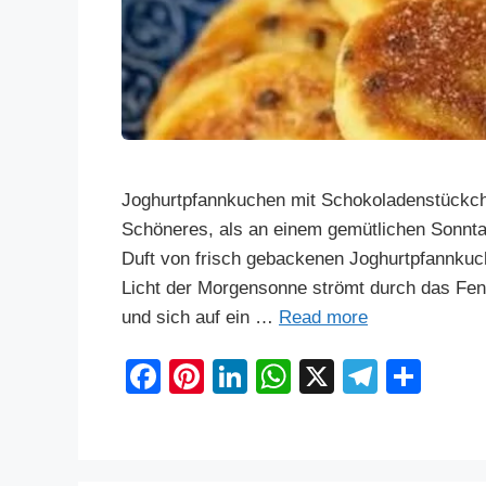
Joghurtpfannkuchen mit Schokoladenstückche
Schöneres, als an einem gemütlichen Sonnta
Duft von frisch gebackenen Joghurtpfannku
Licht der Morgensonne strömt durch das Fen
und sich auf ein …
Read more
F
Pi
Li
W
X
T
S
a
nt
n
h
el
h
c
er
k
at
e
ar
e
e
e
s
gr
e