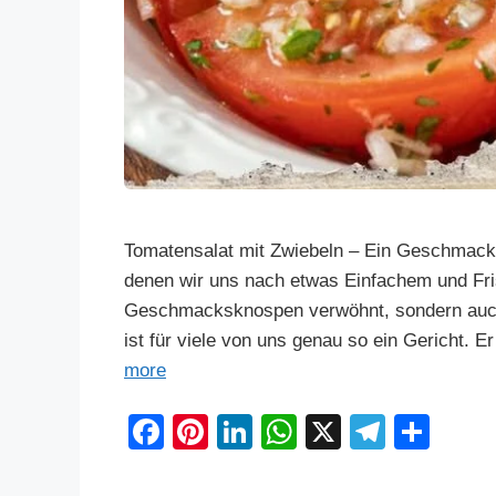
Tomatensalat mit Zwiebeln – Ein Geschmackse
denen wir uns nach etwas Einfachem und Fri
Geschmacksknospen verwöhnt, sondern auch 
ist für viele von uns genau so ein Gericht.
more
F
Pi
Li
W
X
T
S
a
nt
n
h
el
h