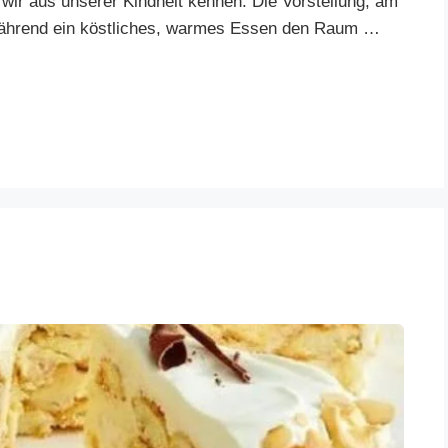
 wir aus unserer Kindheit kennen. Die Vorstellung, am
 während ein köstliches, warmes Essen den Raum …