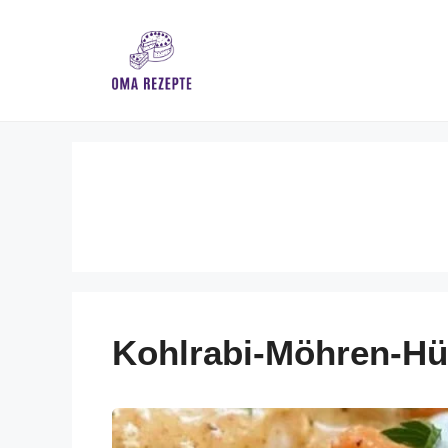
Skip
to
content
Kohlrabi-Möhren-H