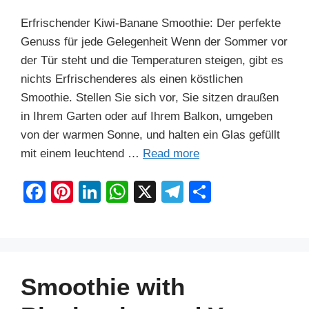
Erfrischender Kiwi-Banane Smoothie: Der perfekte
Genuss für jede Gelegenheit Wenn der Sommer vor
der Tür steht und die Temperaturen steigen, gibt es
nichts Erfrischenderes als einen köstlichen
Smoothie. Stellen Sie sich vor, Sie sitzen draußen
in Ihrem Garten oder auf Ihrem Balkon, umgeben
von der warmen Sonne, und halten ein Glas gefüllt
mit einem leuchtend …
Read more
F
Pi
Li
W
X
T
S
a
nt
n
h
el
h
c
er
k
at
e
ar
e
e
e
s
gr
e
b
st
dI
A
a
Smoothie with
o
n
p
m