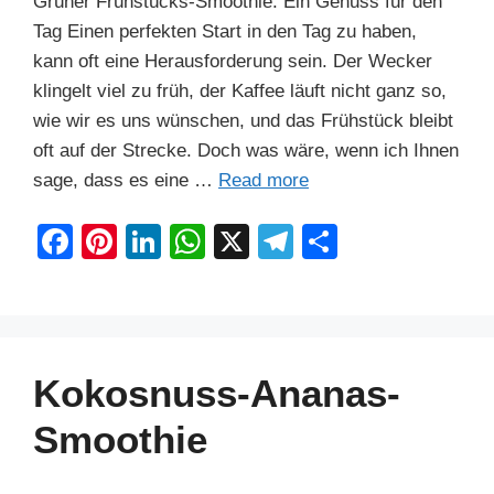
Grüner Frühstücks-Smoothie: Ein Genuss für den
Tag Einen perfekten Start in den Tag zu haben,
kann oft eine Herausforderung sein. Der Wecker
klingelt viel zu früh, der Kaffee läuft nicht ganz so,
wie wir es uns wünschen, und das Frühstück bleibt
oft auf der Strecke. Doch was wäre, wenn ich Ihnen
sage, dass es eine …
Read more
F
Pi
Li
W
X
T
S
a
nt
n
h
el
h
c
er
k
at
e
ar
e
e
e
s
gr
e
b
st
dI
A
a
Kokosnuss-Ananas-
o
n
p
m
Smoothie
o
p
k