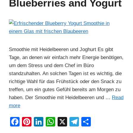
Blueberries and Yogurt
o
p
k
Smoothie mit Heidelbeeren und Joghurt Es gibt
Tage, an denen wir einfach mehr Energie benötigen,
um dem Stress und dem Chef im Büro
standzuhalten. An solchen Tagen ist es wichtig, die
richtige Wahl für das Frühstück oder den Snack zu
treffen, um ein gutes Gefühl bereits am Morgen zu
haben. Der Smoothie mit Heidelbeeren und …
Read
more
F
Pi
Li
W
X
T
S
a
nt
n
h
el
h