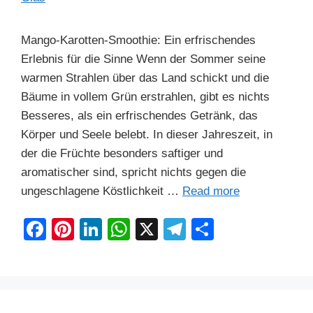
Mango-Karotten-Smoothie: Ein erfrischendes
Erlebnis für die Sinne Wenn der Sommer seine
warmen Strahlen über das Land schickt und die
Bäume in vollem Grün erstrahlen, gibt es nichts
Besseres, als ein erfrischendes Getränk, das
Körper und Seele belebt. In dieser Jahreszeit, in
der die Früchte besonders saftiger und
aromatischer sind, spricht nichts gegen die
ungeschlagene Köstlichkeit …
Read more
F
Pi
Li
W
X
T
S
a
nt
n
h
el
h
c
er
k
at
e
ar
e
e
e
s
gr
e