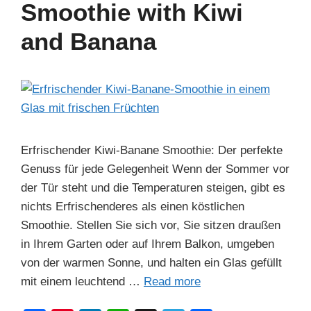
b
st
dI
A
a
Smoothie with Kiwi
o
n
p
m
and Banana
o
p
k
Erfrischender Kiwi-Banane Smoothie: Der perfekte
Genuss für jede Gelegenheit Wenn der Sommer vor
der Tür steht und die Temperaturen steigen, gibt es
nichts Erfrischenderes als einen köstlichen
Smoothie. Stellen Sie sich vor, Sie sitzen draußen
in Ihrem Garten oder auf Ihrem Balkon, umgeben
von der warmen Sonne, und halten ein Glas gefüllt
mit einem leuchtend …
Read more