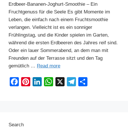
Erdbeer-Bananen-Joghurt-Smoothie – Ein
Fruchtgenuss für die Seele Es gibt Momente im
Leben, die einfach nach einem Fruchtsmoothie
verlangen. Vielleicht ist es ein sonniger
Frühlingstag, und die Kinder spielen im Garten,
während die ersten Erdbeeren des Jahres reif sind.
Oder ein lauer Sommerabend, an dem man mit
Freunden auf der Terrasse sitzt und den Tag
gemütlich …
Read more
F
Pi
Li
W
X
T
S
a
nt
n
h
el
h
c
er
k
at
e
ar
e
e
e
s
gr
e
b
st
dI
A
a
Search
o
n
p
m