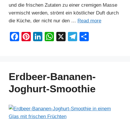
und die frischen Zutaten zu einer cremigen Masse
vermischt werden, strömt ein köstlicher Duft durch
die Küche, der nicht nur den …
Read more
F
Pi
Li
W
X
T
S
a
nt
n
h
el
h
c
er
k
at
e
ar
e
e
e
s
gr
e
b
st
dI
A
a
Erdbeer-Bananen-
o
n
p
m
Joghurt-Smoothie
o
p
k