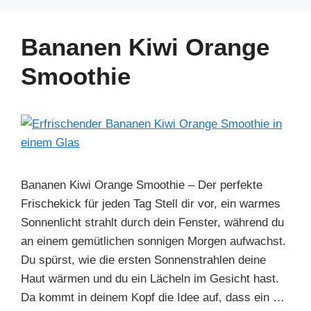
e
e
e
s
gr
e
b
st
dI
A
a
Bananen Kiwi Orange
o
n
p
m
Smoothie
o
p
k
Bananen Kiwi Orange Smoothie – Der perfekte
Frischekick für jeden Tag Stell dir vor, ein warmes
Sonnenlicht strahlt durch dein Fenster, während du
an einem gemütlichen sonnigen Morgen aufwachst.
Du spürst, wie die ersten Sonnenstrahlen deine
Haut wärmen und du ein Lächeln im Gesicht hast.
Da kommt in deinem Kopf die Idee auf, dass ein …