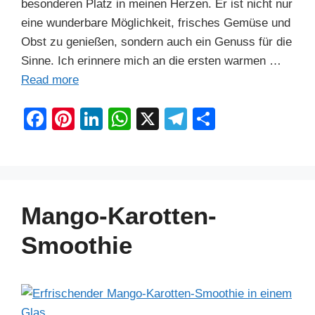
besonderen Platz in meinen Herzen. Er ist nicht nur
eine wunderbare Möglichkeit, frisches Gemüse und
Obst zu genießen, sondern auch ein Genuss für die
Sinne. Ich erinnere mich an die ersten warmen …
Read more
F
Pi
Li
W
X
T
S
a
nt
n
h
el
h
c
er
k
at
e
ar
e
e
e
s
gr
e
b
st
dI
A
a
Mango-Karotten-
o
n
p
m
Smoothie
o
p
k