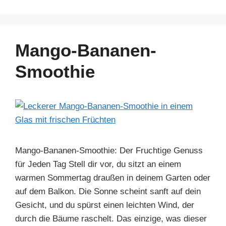
c
er
k
at
e
ar
e
e
e
s
gr
e
b
st
dI
A
a
Mango-Bananen-
o
n
p
m
Smoothie
o
p
k
Mango-Bananen-Smoothie: Der Fruchtige Genuss
für Jeden Tag Stell dir vor, du sitzt an einem
warmen Sommertag draußen in deinem Garten oder
auf dem Balkon. Die Sonne scheint sanft auf dein
Gesicht, und du spürst einen leichten Wind, der
durch die Bäume raschelt. Das einzige, was dieser