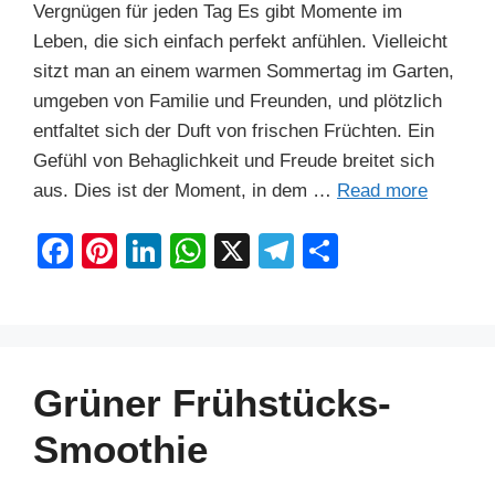
Vergnügen für jeden Tag Es gibt Momente im
Leben, die sich einfach perfekt anfühlen. Vielleicht
sitzt man an einem warmen Sommertag im Garten,
umgeben von Familie und Freunden, und plötzlich
entfaltet sich der Duft von frischen Früchten. Ein
Gefühl von Behaglichkeit und Freude breitet sich
aus. Dies ist der Moment, in dem …
Read more
F
Pi
Li
W
X
T
S
a
nt
n
h
el
h
c
er
k
at
e
ar
e
e
e
s
gr
e
b
st
dI
A
a
Grüner Frühstücks-
o
n
p
m
Smoothie
o
p