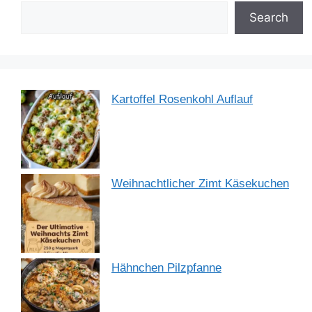
o
p
Search
k
Kartoffel Rosenkohl Auflauf
Weihnachtlicher Zimt Käsekuchen
Hähnchen Pilzpfanne