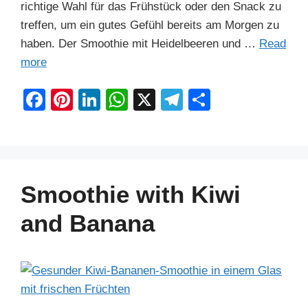
richtige Wahl für das Frühstück oder den Snack zu
treffen, um ein gutes Gefühl bereits am Morgen zu
haben. Der Smoothie mit Heidelbeeren und …
Read
more
F
Pi
Li
W
X
T
S
a
nt
n
h
el
h
c
er
k
at
e
ar
e
e
e
s
gr
e
b
st
dI
A
a
Smoothie with Kiwi
o
n
p
m
and Banana
o
p
k