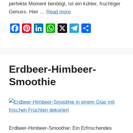
perfekte Moment benötigt, ist ein kühler, fruchtiger
Genuss. Hier …
Read more
F
Pi
Li
W
X
T
S
a
nt
n
h
el
h
c
er
k
at
e
ar
e
e
e
s
gr
e
b
st
dI
A
a
Erdbeer-Himbeer-
o
n
p
m
Smoothie
o
p
k
Erdbeer-Himbeer-Smoothie: Ein Erfrischendes