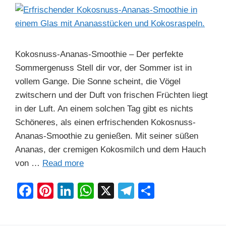
Kokosnuss-Ananas-Smoothie – Der perfekte
Sommergenuss Stell dir vor, der Sommer ist in
vollem Gange. Die Sonne scheint, die Vögel
zwitschern und der Duft von frischen Früchten liegt
in der Luft. An einem solchen Tag gibt es nichts
Schöneres, als einen erfrischenden Kokosnuss-
Ananas-Smoothie zu genießen. Mit seiner süßen
Ananas, der cremigen Kokosmilch und dem Hauch
von …
Read more
F
Pi
Li
W
X
T
S
a
nt
n
h
el
h
c
er
k
at
e
ar