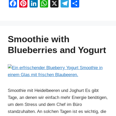
F
Pi
Li
W
X
T
S
a
nt
n
h
el
h
c
er
k
at
e
ar
e
e
e
s
gr
e
b
st
dI
A
a
Smoothie with
o
n
p
m
Blueberries and Yogurt
o
p
k
Smoothie mit Heidelbeeren und Joghurt Es gibt
Tage, an denen wir einfach mehr Energie benötigen,
um dem Stress und dem Chef im Büro
standzuhalten. An solchen Tagen ist es wichtig, die