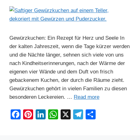
o
p
k
Gewürzkuchen: Ein Rezept für Herz und Seele In
der kalten Jahreszeit, wenn die Tage kürzer werden
und die Nächte länger, sehnen sich viele von uns
nach Kindheitserinnerungen, nach der Wärme der
eigenen vier Wände und dem Duft von frisch
gebackenem Kuchen, der durch die Räume zieht.
Gewürzkuchen gehört in vielen Familien zu diesen
besonderen Leckereien. …
Read more
F
Pi
Li
W
X
T
S
a
nt
n
h
el
h
c
er
k
at
e
ar