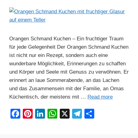
k
Orangen Schmand Kuchen – Ein fruchtiger Traum
für jede Gelegenheit Der Orangen Schmand Kuchen
ist nicht nur ein Rezept, sondern auch eine
wunderbare Möglichkeit, Erinnerungen zu schaffen
und Körper und Seele mit Genuss zu verwöhnen. Er
erinnert an laue Sommerabende, an das Lachen
und das Zusammensein mit der Familie, an Omas
Küchentisch, der meistens mit …
Read more
F
Pi
Li
W
X
T
S
a
nt
n
h
el
h
c
er
k
at
e
ar