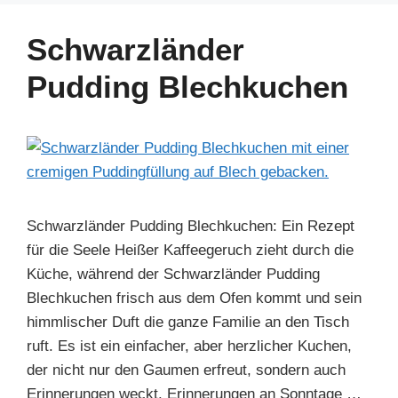
e
e
e
s
gr
e
b
st
dI
A
a
Schwarzländer
o
n
p
m
Pudding Blechkuchen
o
p
k
Schwarzländer Pudding Blechkuchen: Ein Rezept
für die Seele Heißer Kaffeegeruch zieht durch die
Küche, während der Schwarzländer Pudding
Blechkuchen frisch aus dem Ofen kommt und sein
himmlischer Duft die ganze Familie an den Tisch
ruft. Es ist ein einfacher, aber herzlicher Kuchen,
der nicht nur den Gaumen erfreut, sondern auch
Erinnerungen weckt. Erinnerungen an Sonntage …