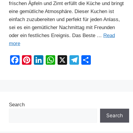
frischen Äpfeln und Zimt erfüllt die Küche und bringt
eine gemütliche Atmosphäre. Dieser Kuchen ist
einfach zuzubereiten und perfekt für jeden Anlass,
sei es ein gemütlicher Nachmittag mit Freunden
oder ein festliches Ereignis. Das Beste …
Read
more
F
Pi
Li
W
X
T
S
a
nt
n
h
el
h
c
er
k
at
e
ar
e
e
e
s
gr
e
b
st
dI
A
a
Search
o
n
p
m
o
p
Search
k