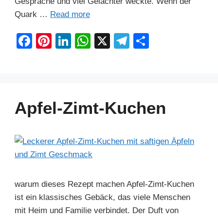
Gespräche und viel Gelächter weckte. Wenn der
Quark …
Read more
F
Pi
Li
W
X
T
S
a
nt
n
h
el
h
c
er
k
at
e
ar
e
e
e
s
gr
e
b
st
dI
A
a
Apfel-Zimt-Kuchen
o
n
p
m
o
p
k
warum dieses Rezept machen Apfel-Zimt-Kuchen
ist ein klassisches Gebäck, das viele Menschen
mit Heim und Familie verbindet. Der Duft von