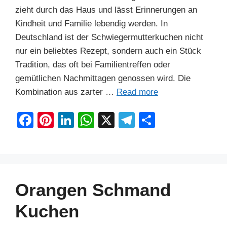
zieht durch das Haus und lässt Erinnerungen an
Kindheit und Familie lebendig werden. In
Deutschland ist der Schwiegermutterkuchen nicht
nur ein beliebtes Rezept, sondern auch ein Stück
Tradition, das oft bei Familientreffen oder
gemütlichen Nachmittagen genossen wird. Die
Kombination aus zarter …
Read more
F
Pi
Li
W
X
T
S
a
nt
n
h
el
h
c
er
k
at
e
ar
e
e
e
s
gr
e
b
st
dI
A
a
Orangen Schmand
o
n
p
m
Kuchen
o
p