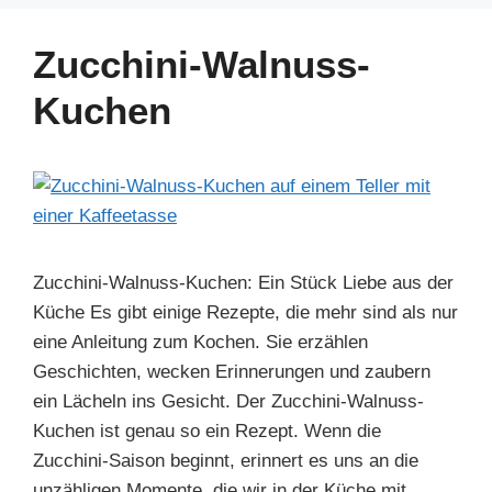
e
e
e
s
gr
e
b
st
dI
A
a
Zucchini-Walnuss-
o
n
p
m
Kuchen
o
p
k
Zucchini-Walnuss-Kuchen: Ein Stück Liebe aus der
Küche Es gibt einige Rezepte, die mehr sind als nur
eine Anleitung zum Kochen. Sie erzählen
Geschichten, wecken Erinnerungen und zaubern
ein Lächeln ins Gesicht. Der Zucchini-Walnuss-
Kuchen ist genau so ein Rezept. Wenn die
Zucchini-Saison beginnt, erinnert es uns an die
unzähligen Momente, die wir in der Küche mit …