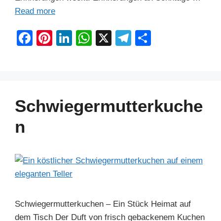
Read more
F
Pi
Li
W
X
T
S
a
nt
n
h
el
h
c
er
k
at
e
ar
e
e
e
s
gr
e
b
st
dI
A
a
Schwiegermutterkuche
o
n
p
m
n
o
p
k
Schwiegermutterkuchen – Ein Stück Heimat auf
dem Tisch Der Duft von frisch gebackenem Kuchen