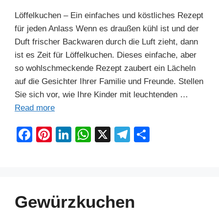
Löffelkuchen – Ein einfaches und köstliches Rezept
für jeden Anlass Wenn es draußen kühl ist und der
Duft frischer Backwaren durch die Luft zieht, dann
ist es Zeit für Löffelkuchen. Dieses einfache, aber
so wohlschmeckende Rezept zaubert ein Lächeln
auf die Gesichter Ihrer Familie und Freunde. Stellen
Sie sich vor, wie Ihre Kinder mit leuchtenden …
Read more
F
Pi
Li
W
X
T
S
a
nt
n
h
el
h
c
er
k
at
e
ar
e
e
e
s
gr
e
b
st
dI
A
a
Gewürzkuchen
o
n
p
m