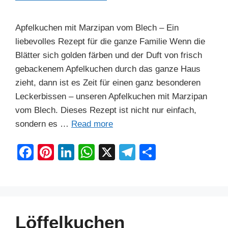
Apfelkuchen mit Marzipan vom Blech – Ein
liebevolles Rezept für die ganze Familie Wenn die
Blätter sich golden färben und der Duft von frisch
gebackenem Apfelkuchen durch das ganze Haus
zieht, dann ist es Zeit für einen ganz besonderen
Leckerbissen – unseren Apfelkuchen mit Marzipan
vom Blech. Dieses Rezept ist nicht nur einfach,
sondern es …
Read more
F
Pi
Li
W
X
T
S
a
nt
n
h
el
h
c
er
k
at
e
ar
e
e
e
s
gr
e
b
st
dI
A
a
Löffelkuchen