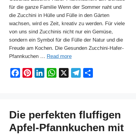
für die ganze Familie Wenn der Sommer naht und
die Zucchini in Hülle und Fülle in den Gärten
wachsen, wird es Zeit, kreativ zu werden. Für viele
von uns sind Zucchinis nicht nur ein Gemüse,
sondern ein Symbol für die Fülle der Natur und die
Freude am Kochen. Die Gesunden Zucchini-Hafer-
Pfannkuchen …
Read more
F
Pi
Li
W
X
T
S
a
nt
n
h
el
h
c
er
k
at
e
ar
e
e
e
s
gr
e
b
st
dI
A
a
Die perfekten fluffigen
o
n
p
m
Apfel-Pfannkuchen mit
o
p