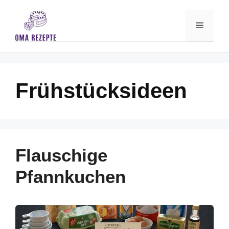
Skip
to
Menu
content
Frühstücksideen
Flauschige
Pfannkuchen