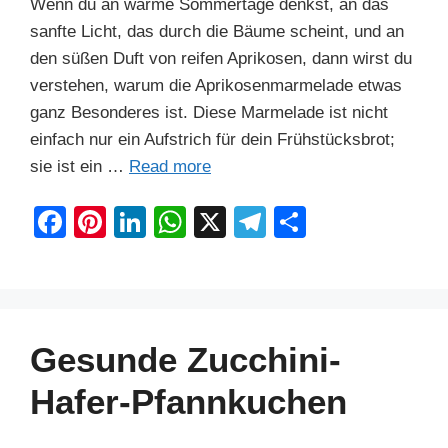
Wenn du an warme Sommertage denkst, an das
sanfte Licht, das durch die Bäume scheint, und an
den süßen Duft von reifen Aprikosen, dann wirst du
verstehen, warum die Aprikosenmarmelade etwas
ganz Besonderes ist. Diese Marmelade ist nicht
einfach nur ein Aufstrich für dein Frühstücksbrot;
sie ist ein …
Read more
F
Pi
Li
W
X
T
S
a
nt
n
h
el
h
c
er
k
at
e
ar
e
e
e
s
gr
e
b
st
dI
A
a
Gesunde Zucchini-
o
n
p
m
Hafer-Pfannkuchen
o
p
k