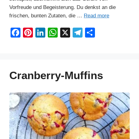
Vorfreude und Begeisterung. Du denkst an die
frischen, bunten Zutaten, die …
Read more
F
Pi
Li
W
X
T
S
a
nt
n
h
el
h
c
er
k
at
e
ar
e
e
e
s
gr
e
b
st
dI
A
a
Cranberry-Muffins
o
n
p
m
o
p
k