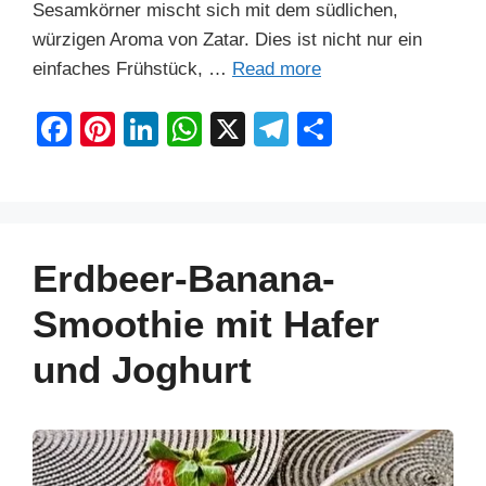
Sesamkörner mischt sich mit dem südlichen,
würzigen Aroma von Zatar. Dies ist nicht nur ein
einfaches Frühstück, …
Read more
F
Pi
Li
W
X
T
S
a
nt
n
h
el
h
c
er
k
at
e
ar
e
e
e
s
gr
e
b
st
dI
A
a
Erdbeer-Banana-
o
n
p
m
Smoothie mit Hafer
o
p
und Joghurt
k