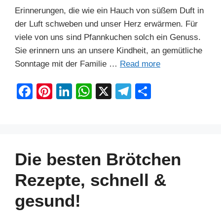
Erinnerungen, die wie ein Hauch von süßem Duft in
der Luft schweben und unser Herz erwärmen. Für
viele von uns sind Pfannkuchen solch ein Genuss.
Sie erinnern uns an unsere Kindheit, an gemütliche
Sonntage mit der Familie …
Read more
F
Pi
Li
W
X
T
S
a
nt
n
h
el
h
c
er
k
at
e
ar
e
e
e
s
gr
e
b
st
dI
A
a
Die besten Brötchen
o
n
p
m
Rezepte, schnell &
o
p
gesund!
k