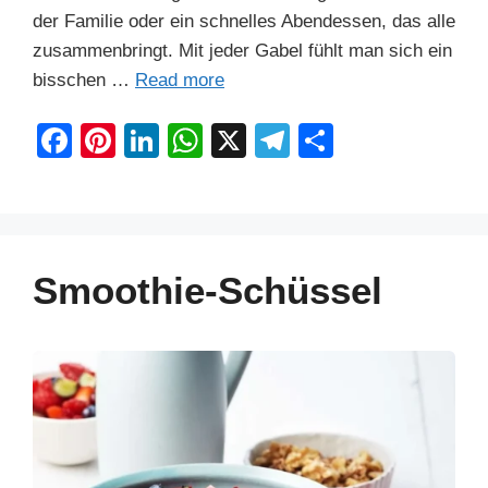
der Familie oder ein schnelles Abendessen, das alle
zusammenbringt. Mit jeder Gabel fühlt man sich ein
bisschen …
Read more
F
Pi
Li
W
X
T
S
a
nt
n
h
el
h
c
er
k
at
e
ar
e
e
e
s
gr
e
b
st
dI
A
a
Smoothie-Schüssel
o
n
p
m
o
p
k