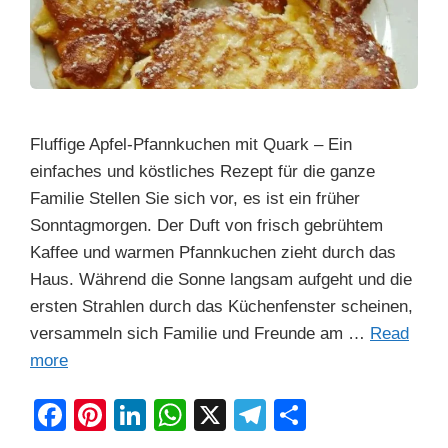
Fluffige Apfel-Pfannkuchen mit Quark – Ein
einfaches und köstliches Rezept für die ganze
Familie Stellen Sie sich vor, es ist ein früher
Sonntagmorgen. Der Duft von frisch gebrühtem
Kaffee und warmen Pfannkuchen zieht durch das
Haus. Während die Sonne langsam aufgeht und die
ersten Strahlen durch das Küchenfenster scheinen,
versammeln sich Familie und Freunde am …
Read
more
F
Pi
Li
W
X
T
S
a
nt
n
h
el
h