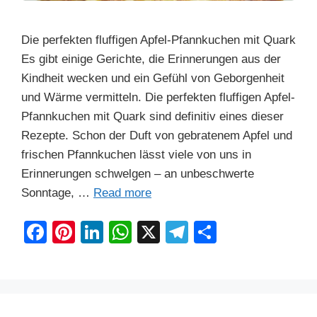
Die perfekten fluffigen Apfel-Pfannkuchen mit Quark
Es gibt einige Gerichte, die Erinnerungen aus der
Kindheit wecken und ein Gefühl von Geborgenheit
und Wärme vermitteln. Die perfekten fluffigen Apfel-
Pfannkuchen mit Quark sind definitiv eines dieser
Rezepte. Schon der Duft von gebratenem Apfel und
frischen Pfannkuchen lässt viele von uns in
Erinnerungen schwelgen – an unbeschwerte
Sonntage, …
Read more
F
Pi
Li
W
X
T
S
a
nt
n
h
el
h
c
er
k
at
e
ar
e
e
e
s
gr
e