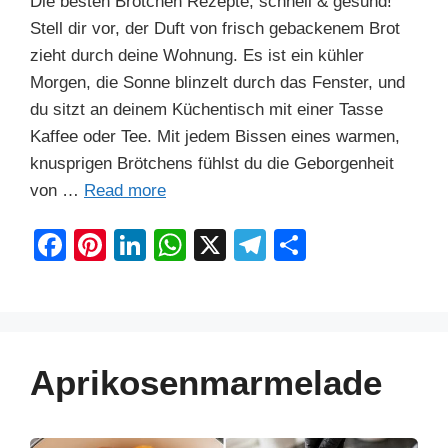
Die besten Brötchen Rezepte, schnell & gesund!
Stell dir vor, der Duft von frisch gebackenem Brot
zieht durch deine Wohnung. Es ist ein kühler
Morgen, die Sonne blinzelt durch das Fenster, und
du sitzt an deinem Küchentisch mit einer Tasse
Kaffee oder Tee. Mit jedem Bissen eines warmen,
knusprigen Brötchens fühlst du die Geborgenheit
von …
Read more
F
Pi
Li
W
X
T
S
a
nt
n
h
el
h
c
er
k
at
e
ar
e
e
e
s
gr
e
b
st
dI
A
a
Aprikosenmarmelade
o
n
p
m
o
p