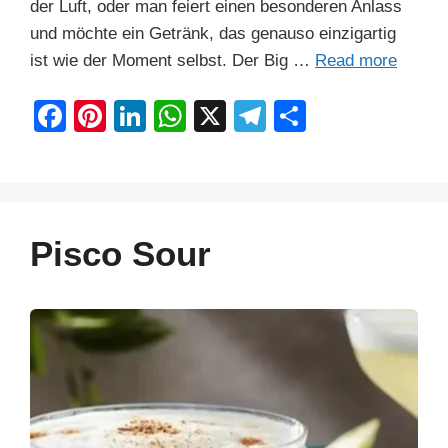
der Luft, oder man feiert einen besonderen Anlass
und möchte ein Getränk, das genauso einzigartig
ist wie der Moment selbst. Der Big …
Read more
F
Pi
Li
W
X
T
S
a
nt
n
h
el
h
c
er
k
at
e
ar
e
e
e
s
gr
e
b
st
dI
A
a
Pisco Sour
o
n
p
m
o
p
k