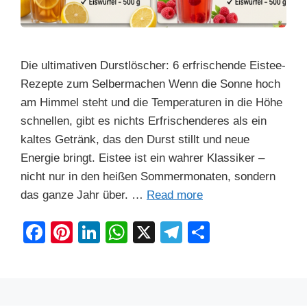
Die ultimativen Durstlöscher: 6 erfrischende Eistee-
Rezepte zum Selbermachen Wenn die Sonne hoch
am Himmel steht und die Temperaturen in die Höhe
schnellen, gibt es nichts Erfrischenderes als ein
kaltes Getränk, das den Durst stillt und neue
Energie bringt. Eistee ist ein wahrer Klassiker –
nicht nur in den heißen Sommermonaten, sondern
das ganze Jahr über. …
Read more
F
Pi
Li
W
X
T
S
a
nt
n
h
el
h
c
er
k
at
e
ar
e
e
e
s
gr
e