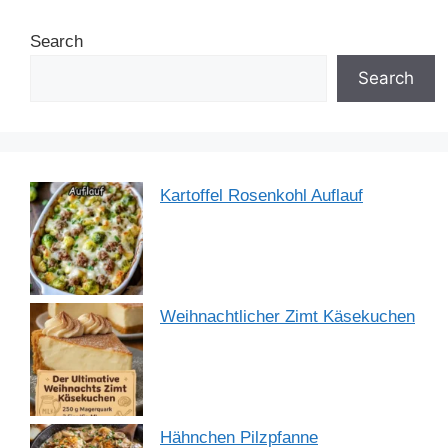
b
st
dI
A
a
Search
o
n
p
m
o
p
Search
k
Kartoffel Rosenkohl Auflauf
Weihnachtlicher Zimt Käsekuchen
Hähnchen Pilzpfanne