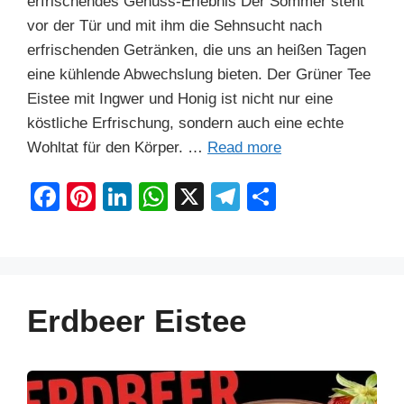
erfrischendes Genuss-Erlebnis Der Sommer steht
vor der Tür und mit ihm die Sehnsucht nach
erfrischenden Getränken, die uns an heißen Tagen
eine kühlende Abwechslung bieten. Der Grüner Tee
Eistee mit Ingwer und Honig ist nicht nur eine
köstliche Erfrischung, sondern auch eine echte
Wohltat für den Körper. …
Read more
F
Pi
Li
W
X
T
S
a
nt
n
h
el
h
c
er
k
at
e
ar
e
e
e
s
gr
e
b
st
dI
A
a
Erdbeer Eistee
o
n
p
m
o
p
k