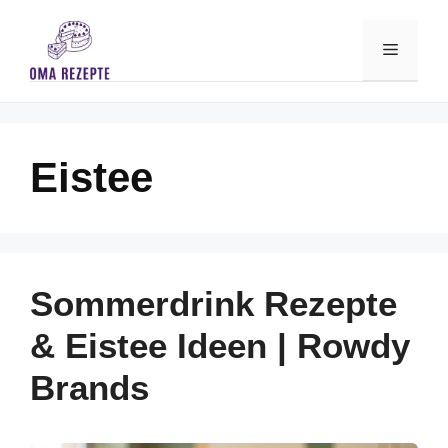
Skip
to
Menu
content
Eistee
Sommerdrink Rezepte
& Eistee Ideen | Rowdy
Brands