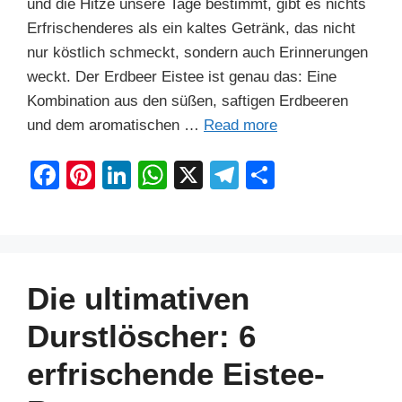
und die Hitze unsere Tage bestimmt, gibt es nichts
Erfrischenderes als ein kaltes Getränk, das nicht
nur köstlich schmeckt, sondern auch Erinnerungen
weckt. Der Erdbeer Eistee ist genau das: Eine
Kombination aus den süßen, saftigen Erdbeeren
und dem aromatischen …
Read more
F
Pi
Li
W
X
T
S
a
nt
n
h
el
h
c
er
k
at
e
ar
e
e
e
s
gr
e
b
st
dI
A
a
Die ultimativen
o
n
p
m
Durstlöscher: 6
o
p
erfrischende Eistee-
k