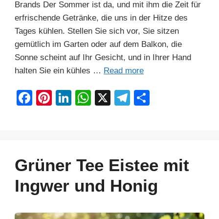
Brands Der Sommer ist da, und mit ihm die Zeit für
erfrischende Getränke, die uns in der Hitze des
Tages kühlen. Stellen Sie sich vor, Sie sitzen
gemütlich im Garten oder auf dem Balkon, die
Sonne scheint auf Ihr Gesicht, und in Ihrer Hand
halten Sie ein kühles …
Read more
F
Pi
Li
W
X
T
S
a
nt
n
h
el
h
c
er
k
at
e
ar
e
e
e
s
gr
e
b
st
dI
A
a
Grüner Tee Eistee mit
o
n
p
m
Ingwer und Honig
o
p
k