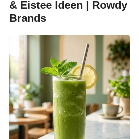
& Eistee Ideen | Rowdy
o
p
Brands
k