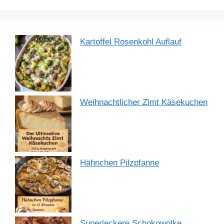
k
Kartoffel Rosenkohl Auflauf
Weihnachtlicher Zimt Käsekuchen
Hähnchen Pilzpfanne
Superleckere Schokowolke