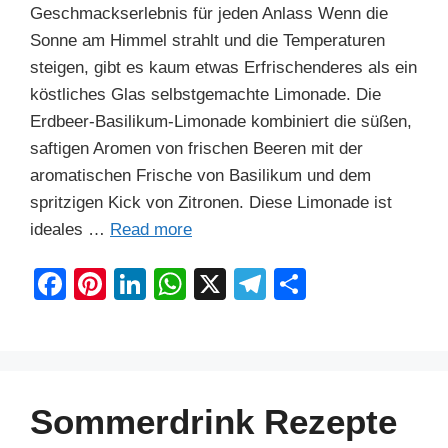
Geschmackserlebnis für jeden Anlass Wenn die
Sonne am Himmel strahlt und die Temperaturen
steigen, gibt es kaum etwas Erfrischenderes als ein
köstliches Glas selbstgemachte Limonade. Die
Erdbeer-Basilikum-Limonade kombiniert die süßen,
saftigen Aromen von frischen Beeren mit der
aromatischen Frische von Basilikum und dem
spritzigen Kick von Zitronen. Diese Limonade ist
ideales …
Read more
F
Pi
Li
W
X
T
S
a
nt
n
h
el
h
c
er
k
at
e
ar
e
e
e
s
gr
e
b
st
dI
A
a
Sommerdrink Rezepte
o
n
p
m