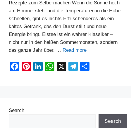
Rezepte zum Selbermachen Wenn die Sonne hoch
am Himmel steht und die Temperaturen in die Höhe
schnellen, gibt es nichts Erfrischenderes als ein
kaltes Getränk, das den Durst stillt und neue
Energie bringt. Eistee ist ein wahrer Klassiker –
nicht nur in den heißen Sommermonaten, sondern
das ganze Jahr über. …
Read more
F
Pi
Li
W
X
T
S
a
nt
n
h
el
h
c
er
k
at
e
ar
e
e
e
s
gr
e
b
st
dI
A
a
Search
o
n
p
m
o
p
Search