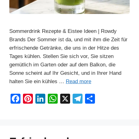
Sommerdrink Rezepte & Eistee Ideen | Rowdy
Brands Der Sommer ist da, und mit ihm die Zeit für
erfrischende Getränke, die uns in der Hitze des
Tages kühlen. Stellen Sie sich vor, Sie sitzen
gemütlich im Garten oder auf dem Balkon, die
Sonne scheint auf Ihr Gesicht, und in Ihrer Hand
halten Sie ein kühles …
Read more
F
Pi
Li
W
X
T
S
a
nt
n
h
el
h
c
er
k
at
e
ar
e
e
e
s
gr
e
b
st
dI
A
a