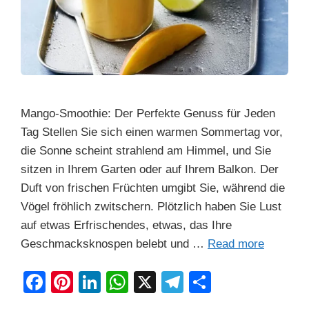
Mango-Smoothie: Der Perfekte Genuss für Jeden
Tag Stellen Sie sich einen warmen Sommertag vor,
die Sonne scheint strahlend am Himmel, und Sie
sitzen in Ihrem Garten oder auf Ihrem Balkon. Der
Duft von frischen Früchten umgibt Sie, während die
Vögel fröhlich zwitschern. Plötzlich haben Sie Lust
auf etwas Erfrischendes, etwas, das Ihre
Geschmacksknospen belebt und …
Read more
F
Pi
Li
W
X
T
S
a
nt
n
h
el
h