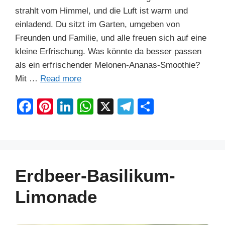
strahlt vom Himmel, und die Luft ist warm und
einladend. Du sitzt im Garten, umgeben von
Freunden und Familie, und alle freuen sich auf eine
kleine Erfrischung. Was könnte da besser passen
als ein erfrischender Melonen-Ananas-Smoothie?
Mit …
Read more
F
Pi
Li
W
X
T
S
a
nt
n
h
el
h
c
er
k
at
e
ar
e
e
e
s
gr
e
b
st
dI
A
a
Erdbeer-Basilikum-
o
n
p
m
Limonade
o
p
k