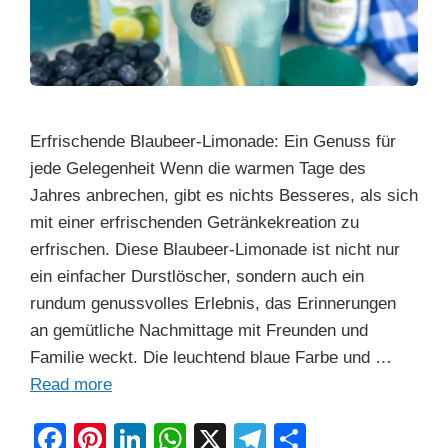
Erfrischende Blaubeer-Limonade: Ein Genuss für
jede Gelegenheit Wenn die warmen Tage des
Jahres anbrechen, gibt es nichts Besseres, als sich
mit einer erfrischenden Getränkekreation zu
erfrischen. Diese Blaubeer-Limonade ist nicht nur
ein einfacher Durstlöscher, sondern auch ein
rundum genussvolles Erlebnis, das Erinnerungen
an gemütliche Nachmittage mit Freunden und
Familie weckt. Die leuchtend blaue Farbe und …
Read more
F
Pi
Li
W
X
T
S