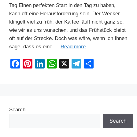
Tag Einen perfekten Start in den Tag zu haben,
kann oft eine Herausforderung sein. Der Wecker
klingelt viel zu früh, der Kaffee läuft nicht ganz so,
wie wir es uns wünschen, und das Frühstück bleibt
oft auf der Strecke. Doch was wäre, wenn ich Ihnen
sage, dass es eine …
Read more
F
Pi
Li
W
X
T
S
a
nt
n
h
el
h
c
er
k
at
e
ar
e
e
e
s
gr
e
b
st
dI
A
a
Search
o
n
p
m
o
p
Search
k