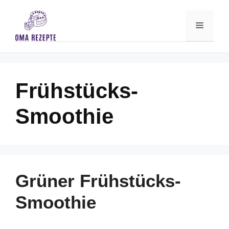
Skip
to
Menu
content
Frühstücks-
Smoothie
Grüner Frühstücks-
Smoothie