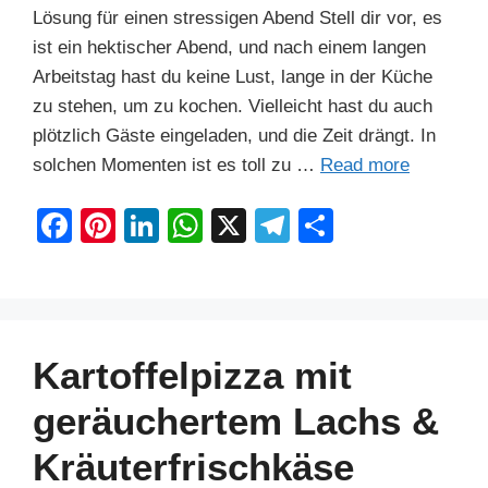
Lösung für einen stressigen Abend Stell dir vor, es
ist ein hektischer Abend, und nach einem langen
Arbeitstag hast du keine Lust, lange in der Küche
zu stehen, um zu kochen. Vielleicht hast du auch
plötzlich Gäste eingeladen, und die Zeit drängt. In
solchen Momenten ist es toll zu …
Read more
F
Pi
Li
W
X
T
S
a
nt
n
h
el
h
c
er
k
at
e
ar
e
e
e
s
gr
e
b
st
dI
A
a
Kartoffelpizza mit
o
n
p
m
geräuchertem Lachs &
o
p
Kräuterfrischkäse
k