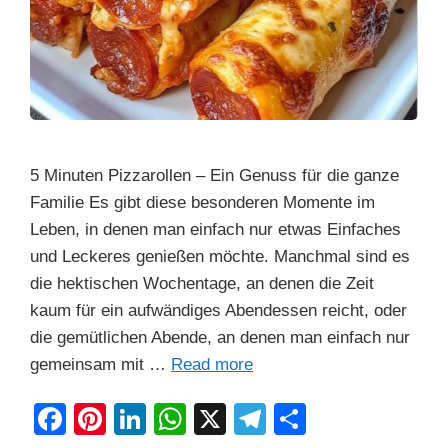
5 Minuten Pizzarollen – Ein Genuss für die ganze
Familie Es gibt diese besonderen Momente im
Leben, in denen man einfach nur etwas Einfaches
und Leckeres genießen möchte. Manchmal sind es
die hektischen Wochentage, an denen die Zeit
kaum für ein aufwändiges Abendessen reicht, oder
die gemütlichen Abende, an denen man einfach nur
gemeinsam mit …
Read more
F
Pi
Li
W
X
T
S