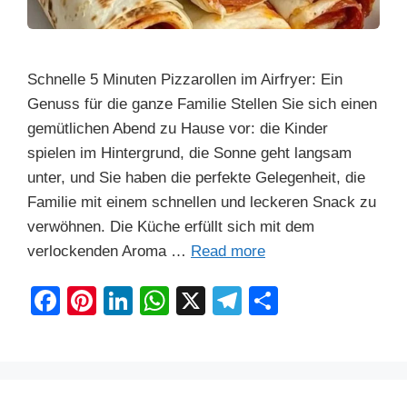
Schnelle 5 Minuten Pizzarollen im Airfryer: Ein
Genuss für die ganze Familie Stellen Sie sich einen
gemütlichen Abend zu Hause vor: die Kinder
spielen im Hintergrund, die Sonne geht langsam
unter, und Sie haben die perfekte Gelegenheit, die
Familie mit einem schnellen und leckeren Snack zu
verwöhnen. Die Küche erfüllt sich mit dem
verlockenden Aroma …
Read more
F
Pi
Li
W
X
T
S
a
nt
n
h
el
h
c
er
k
at
e
ar
e
e
e
s
gr
e