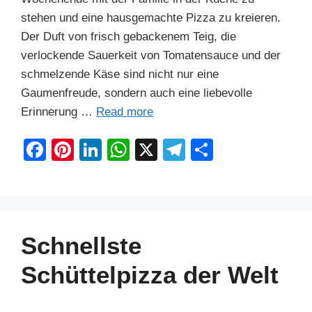
stehen und eine hausgemachte Pizza zu kreieren.
Der Duft von frisch gebackenem Teig, die
verlockende Sauerkeit von Tomatensauce und der
schmelzende Käse sind nicht nur eine
Gaumenfreude, sondern auch eine liebevolle
Erinnerung …
Read more
F
Pi
Li
W
X
T
S
a
nt
n
h
el
h
c
er
k
at
e
ar
e
e
e
s
gr
e
b
st
dI
A
a
Schnellste
o
n
p
m
Schüttelpizza der Welt
o
p
k