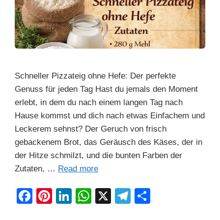
Schneller Pizzateig ohne Hefe: Der perfekte
Genuss für jeden Tag Hast du jemals den Moment
erlebt, in dem du nach einem langen Tag nach
Hause kommst und dich nach etwas Einfachem und
Leckerem sehnst? Der Geruch von frisch
gebackenem Brot, das Geräusch des Käses, der in
der Hitze schmilzt, und die bunten Farben der
Zutaten, …
Read more
F
Pi
Li
W
X
T
S
a
nt
n
h
el
h