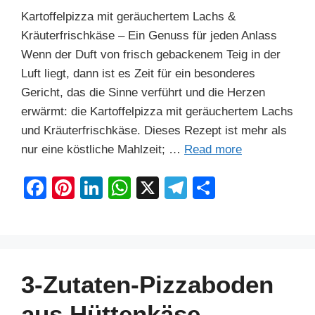
Kartoffelpizza mit geräuchertem Lachs &
Kräuterfrischkäse – Ein Genuss für jeden Anlass
Wenn der Duft von frisch gebackenem Teig in der
Luft liegt, dann ist es Zeit für ein besonderes
Gericht, das die Sinne verführt und die Herzen
erwärmt: die Kartoffelpizza mit geräuchertem Lachs
und Kräuterfrischkäse. Dieses Rezept ist mehr als
nur eine köstliche Mahlzeit; …
Read more
F
Pi
Li
W
X
T
S
a
nt
n
h
el
h
c
er
k
at
e
ar
e
e
e
s
gr
e
b
st
dI
A
a
3-Zutaten-Pizzaboden
o
n
p
m
aus Hüttenkäse