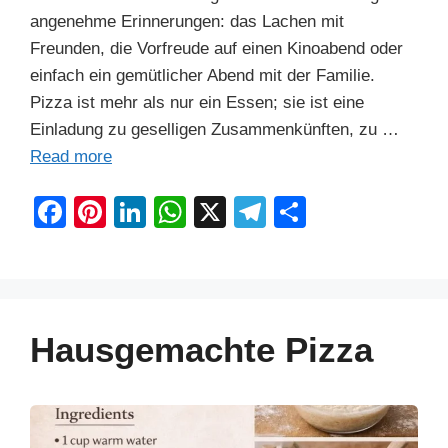
angenehme Erinnerungen: das Lachen mit
Freunden, die Vorfreude auf einen Kinoabend oder
einfach ein gemütlicher Abend mit der Familie.
Pizza ist mehr als nur ein Essen; sie ist eine
Einladung zu geselligen Zusammenkünften, zu …
Read more
F
Pi
Li
W
X
T
S
a
nt
n
h
el
h
c
er
k
at
e
ar
e
e
e
s
gr
e
b
st
dI
A
a
Hausgemachte Pizza
o
n
p
m
o
p
k