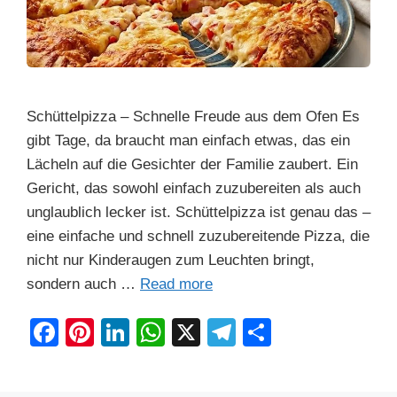
Schüttelpizza – Schnelle Freude aus dem Ofen Es
gibt Tage, da braucht man einfach etwas, das ein
Lächeln auf die Gesichter der Familie zaubert. Ein
Gericht, das sowohl einfach zuzubereiten als auch
unglaublich lecker ist. Schüttelpizza ist genau das –
eine einfache und schnell zuzubereitende Pizza, die
nicht nur Kinderaugen zum Leuchten bringt,
sondern auch …
Read more
F
Pi
Li
W
X
T
S
a
nt
n
h
el
h
c
er
k
at
e
ar