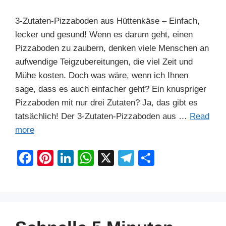
3-Zutaten-Pizzaboden aus Hüttenkäse – Einfach,
lecker und gesund! Wenn es darum geht, einen
Pizzaboden zu zaubern, denken viele Menschen an
aufwendige Teigzubereitungen, die viel Zeit und
Mühe kosten. Doch was wäre, wenn ich Ihnen
sage, dass es auch einfacher geht? Ein knuspriger
Pizzaboden mit nur drei Zutaten? Ja, das gibt es
tatsächlich! Der 3-Zutaten-Pizzaboden aus …
Read
more
F
Pi
Li
W
X
T
S
a
nt
n
h
el
h
c
er
k
at
e
ar
e
e
e
s
gr
e
b
st
dI
A
a