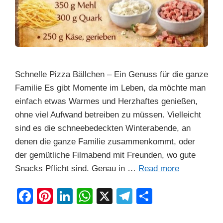
Schnelle Pizza Bällchen – Ein Genuss für die ganze
Familie Es gibt Momente im Leben, da möchte man
einfach etwas Warmes und Herzhaftes genießen,
ohne viel Aufwand betreiben zu müssen. Vielleicht
sind es die schneebedeckten Winterabende, an
denen die ganze Familie zusammenkommt, oder
der gemütliche Filmabend mit Freunden, wo gute
Snacks Pflicht sind. Genau in …
Read more
F
Pi
Li
W
X
T
S
a
nt
n
h
el
h