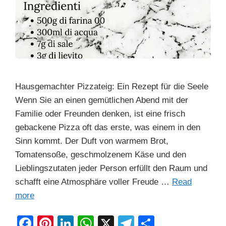
Hausgemachter Pizzateig: Ein Rezept für die Seele
Wenn Sie an einen gemütlichen Abend mit der
Familie oder Freunden denken, ist eine frisch
gebackene Pizza oft das erste, was einem in den
Sinn kommt. Der Duft von warmem Brot,
Tomatensoße, geschmolzenem Käse und den
Lieblingszutaten jeder Person erfüllt den Raum und
schafft eine Atmosphäre voller Freude …
Read
more
F
Pi
Li
W
X
T
S