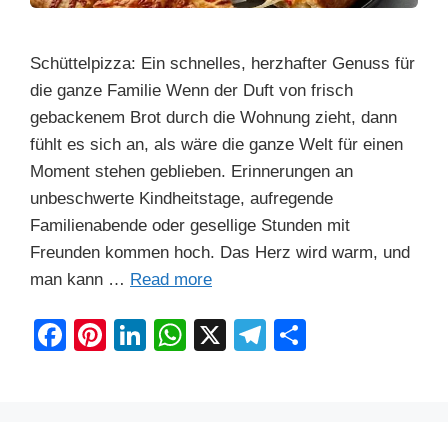
Schüttelpizza: Ein schnelles, herzhafter Genuss für
die ganze Familie Wenn der Duft von frisch
gebackenem Brot durch die Wohnung zieht, dann
fühlt es sich an, als wäre die ganze Welt für einen
Moment stehen geblieben. Erinnerungen an
unbeschwerte Kindheitstage, aufregende
Familienabende oder gesellige Stunden mit
Freunden kommen hoch. Das Herz wird warm, und
man kann …
Read more
F
Pi
Li
W
X
T
S
a
nt
n
h
el
h
c
er
k
at
e
ar
e
e
e
s
gr
e