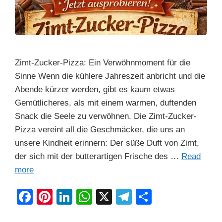
Zimt-Zucker-Pizza: Ein Verwöhnmoment für die
Sinne Wenn die kühlere Jahreszeit anbricht und die
Abende kürzer werden, gibt es kaum etwas
Gemütlicheres, als mit einem warmen, duftenden
Snack die Seele zu verwöhnen. Die Zimt-Zucker-
Pizza vereint all die Geschmäcker, die uns an
unsere Kindheit erinnern: Der süße Duft von Zimt,
der sich mit der butterartigen Frische des …
Read
more
F
Pi
Li
W
X
T
S
a
nt
n
h
el
h