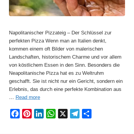
Napolitanischer Pizzateig – Der Schlüssel zur
perfekten Pizza Wenn man an Italien denkt,
kommen einem oft Bilder von malerischen
Landschaften, historischem Charme und vor allem
von köstlichem Essen in den Sinn. Besonders die
Neapolitanische Pizza hat es zu Weltruhm
geschafft. Sie ist nicht nur ein Gericht, sondern ein
Erlebnis, das durch eine perfekte Kombination aus
…
Read more
F
Pi
Li
W
X
T
S
a
nt
n
h
el
h
c
er
k
at
e
ar