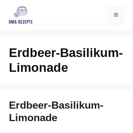
Skip
to
Menu
content
Erdbeer-Basilikum-
Limonade
Erdbeer-Basilikum-
Limonade