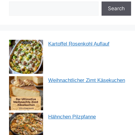
o
n
p
m
o
p
Search
k
Kartoffel Rosenkohl Auflauf
Weihnachtlicher Zimt Käsekuchen
Hähnchen Pilzpfanne