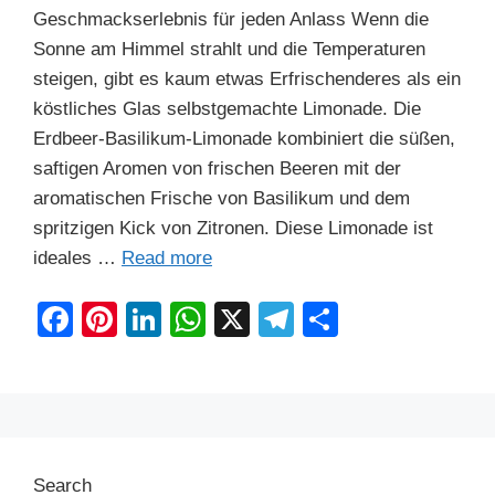
Geschmackserlebnis für jeden Anlass Wenn die
Sonne am Himmel strahlt und die Temperaturen
steigen, gibt es kaum etwas Erfrischenderes als ein
köstliches Glas selbstgemachte Limonade. Die
Erdbeer-Basilikum-Limonade kombiniert die süßen,
saftigen Aromen von frischen Beeren mit der
aromatischen Frische von Basilikum und dem
spritzigen Kick von Zitronen. Diese Limonade ist
ideales …
Read more
F
Pi
Li
W
X
T
S
a
nt
n
h
el
h
c
er
k
at
e
ar
e
e
e
s
gr
e
b
st
dI
A
a
Search