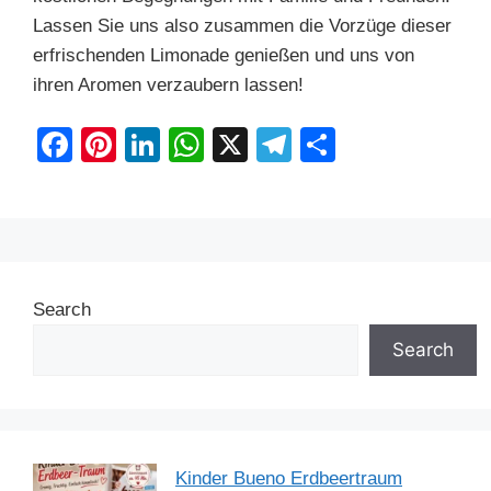
Lassen Sie uns also zusammen die Vorzüge dieser
erfrischenden Limonade genießen und uns von
ihren Aromen verzaubern lassen!
F
Pi
Li
W
X
T
S
a
nt
n
h
el
h
c
er
k
at
e
ar
e
e
e
s
gr
e
b
st
dI
A
a
Search
o
n
p
m
o
p
Search
k
Kinder Bueno Erdbeertraum