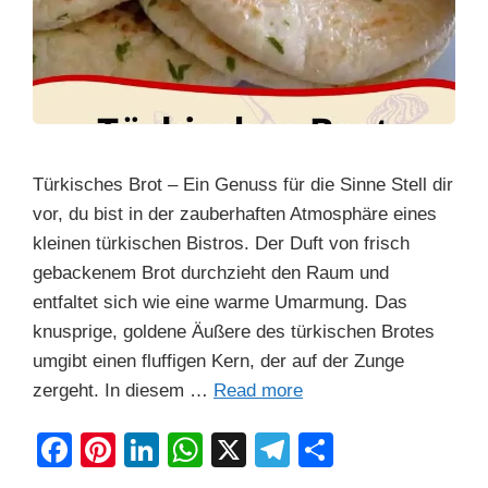
Türkisches Brot – Ein Genuss für die Sinne Stell dir
vor, du bist in der zauberhaften Atmosphäre eines
kleinen türkischen Bistros. Der Duft von frisch
gebackenem Brot durchzieht den Raum und
entfaltet sich wie eine warme Umarmung. Das
knusprige, goldene Äußere des türkischen Brotes
umgibt einen fluffigen Kern, der auf der Zunge
zergeht. In diesem …
Read more
F
Pi
Li
W
X
T
S
a
nt
n
h
el
h