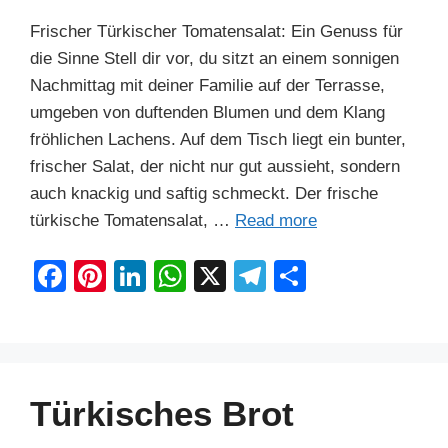
Frischer Türkischer Tomatensalat: Ein Genuss für
die Sinne Stell dir vor, du sitzt an einem sonnigen
Nachmittag mit deiner Familie auf der Terrasse,
umgeben von duftenden Blumen und dem Klang
fröhlichen Lachens. Auf dem Tisch liegt ein bunter,
frischer Salat, der nicht nur gut aussieht, sondern
auch knackig und saftig schmeckt. Der frische
türkische Tomatensalat, …
Read more
F
Pi
Li
W
X
T
S
a
nt
n
h
el
h
c
er
k
at
e
ar
e
e
e
s
gr
e
b
st
dI
A
a
Türkisches Brot
o
n
p
m