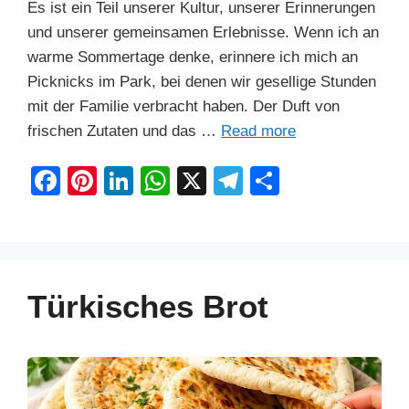
Es ist ein Teil unserer Kultur, unserer Erinnerungen
und unserer gemeinsamen Erlebnisse. Wenn ich an
warme Sommertage denke, erinnere ich mich an
Picknicks im Park, bei denen wir gesellige Stunden
mit der Familie verbracht haben. Der Duft von
frischen Zutaten und das …
Read more
F
Pi
Li
W
X
T
S
a
nt
n
h
el
h
c
er
k
at
e
ar
e
e
e
s
gr
e
b
st
dI
A
a
Türkisches Brot
o
n
p
m
o
p
k