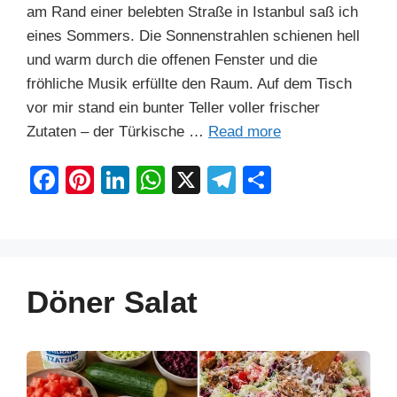
am Rand einer belebten Straße in Istanbul saß ich
eines Sommers. Die Sonnenstrahlen schienen hell
und warm durch die offenen Fenster und die
fröhliche Musik erfüllte den Raum. Auf dem Tisch
vor mir stand ein bunter Teller voller frischer
Zutaten – der Türkische …
Read more
F
Pi
Li
W
X
T
S
a
nt
n
h
el
h
c
er
k
at
e
ar
e
e
e
s
gr
e
b
st
dI
A
a
Döner Salat
o
n
p
m
o
p
k