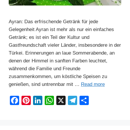
Ayran: Das erfrischende Getränk für jede
Gelegenheit Ayran ist mehr als nur ein einfaches
Getränk; es ist ein Teil der Kultur und
Gastfreundschaft vieler Länder, insbesondere in der
Türkei. Erinnerungen an laue Sommerabende, an
denen der Himmel in sanften Farben leuchtet,
während die Familie und Freunde
zusammenkommen, um köstliche Speisen zu
genießen, sind untrennbar mit …
Read more
F
Pi
Li
W
X
T
S
a
nt
n
h
el
h
c
er
k
at
e
ar
e
e
e
s
gr
e