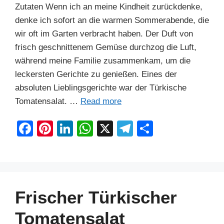
Zutaten Wenn ich an meine Kindheit zurückdenke,
denke ich sofort an die warmen Sommerabende, die
wir oft im Garten verbracht haben. Der Duft von
frisch geschnittenem Gemüse durchzog die Luft,
während meine Familie zusammenkam, um die
leckersten Gerichte zu genießen. Eines der
absoluten Lieblingsgerichte war der Türkische
Tomatensalat. …
Read more
F
Pi
Li
W
X
T
S
a
nt
n
h
el
h
c
er
k
at
e
ar
e
e
e
s
gr
e
b
st
dI
A
a
Frischer Türkischer
o
n
p
m
Tomatensalat