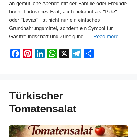
an gemütliche Abende mit der Familie oder Freunde
hoch. Türkisches Brot, auch bekannt als "Pide"
oder "Lavas", ist nicht nur ein einfaches
Grundnahrungsmittel, sondern ein Symbol für
Gastfreundschaft und Zuneigung. …
Read more
F
Pi
Li
W
X
T
S
a
nt
n
h
el
h
c
er
k
at
e
ar
e
e
e
s
gr
e
b
st
dI
A
a
Türkischer
o
n
p
m
Tomatensalat
o
p
k