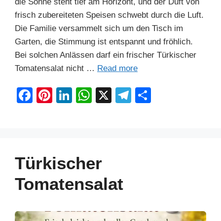
die Sonne steht tief am Horizont, und der Duft von
frisch zubereiteten Speisen schwebt durch die Luft.
Die Familie versammelt sich um den Tisch im
Garten, die Stimmung ist entspannt und fröhlich.
Bei solchen Anlässen darf ein frischer Türkischer
Tomatensalat nicht …
Read more
F
Pi
Li
W
X
T
S
a
nt
n
h
el
h
c
er
k
at
e
ar
e
e
e
s
gr
e
b
st
dI
A
a
Türkischer
o
n
p
m
Tomatensalat
o
p
k