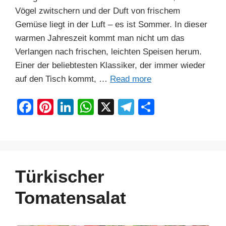
Vögel zwitschern und der Duft von frischem
Gemüse liegt in der Luft – es ist Sommer. In dieser
warmen Jahreszeit kommt man nicht um das
Verlangen nach frischen, leichten Speisen herum.
Einer der beliebtesten Klassiker, der immer wieder
auf den Tisch kommt, …
Read more
F
Pi
Li
W
X
T
S
a
nt
n
h
el
h
c
er
k
at
e
ar
e
e
e
s
gr
e
b
st
dI
A
a
Türkischer
o
n
p
m
Tomatensalat
o
p
k