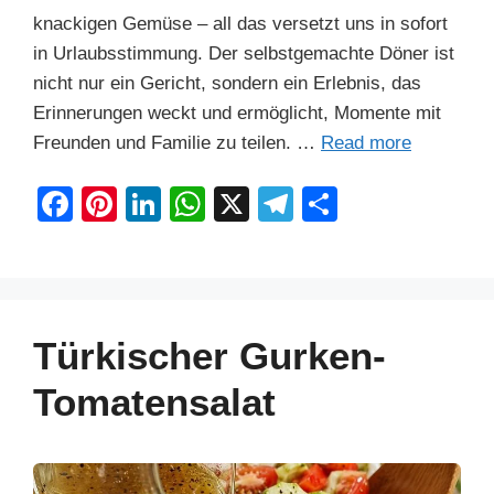
knackigen Gemüse – all das versetzt uns in sofort
in Urlaubsstimmung. Der selbstgemachte Döner ist
nicht nur ein Gericht, sondern ein Erlebnis, das
Erinnerungen weckt und ermöglicht, Momente mit
Freunden und Familie zu teilen. …
Read more
F
Pi
Li
W
X
T
S
a
nt
n
h
el
h
c
er
k
at
e
ar
e
e
e
s
gr
e
b
st
dI
A
a
Türkischer Gurken-
o
n
p
m
Tomatensalat
o
p
k