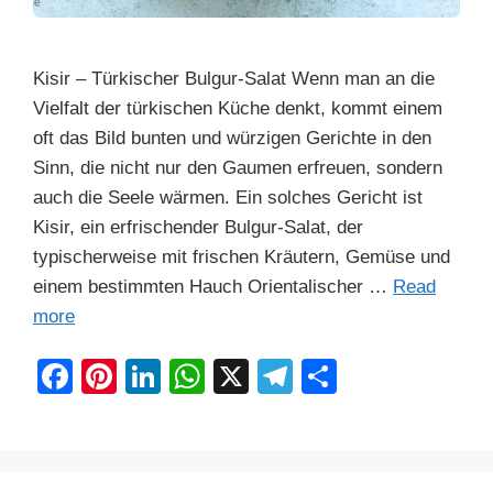
Kisir – Türkischer Bulgur-Salat Wenn man an die
Vielfalt der türkischen Küche denkt, kommt einem
oft das Bild bunten und würzigen Gerichte in den
Sinn, die nicht nur den Gaumen erfreuen, sondern
auch die Seele wärmen. Ein solches Gericht ist
Kisir, ein erfrischender Bulgur-Salat, der
typischerweise mit frischen Kräutern, Gemüse und
einem bestimmten Hauch Orientalischer …
Read
more
F
Pi
Li
W
X
T
S
a
nt
n
h
el
h
c
er
k
at
e
ar
e
e
e
s
gr
e