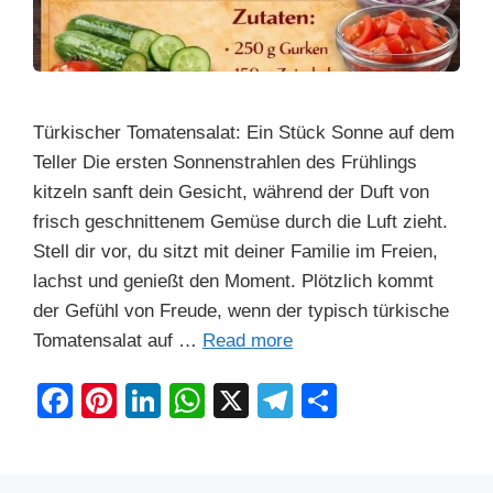
Türkischer Tomatensalat: Ein Stück Sonne auf dem
Teller Die ersten Sonnenstrahlen des Frühlings
kitzeln sanft dein Gesicht, während der Duft von
frisch geschnittenem Gemüse durch die Luft zieht.
Stell dir vor, du sitzt mit deiner Familie im Freien,
lachst und genießt den Moment. Plötzlich kommt
der Gefühl von Freude, wenn der typisch türkische
Tomatensalat auf …
Read more
F
Pi
Li
W
X
T
S
a
nt
n
h
el
h
c
er
k
at
e
ar