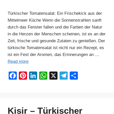
k
Türkischer Tomatensalat: Ein Frischekick aus der
Mittelmeer Küche Wenn die Sonnenstrahlen sanft
durch das Fenster fallen und die Farben der Natur
in die Herzen der Menschen scheinen, ist es an der
Zeit, frische und gesunde Zutaten zu genießen. Der
türkische Tomatensalat ist nicht nur ein Rezept, es
ist ein Fest der Aromen, das Erinnerungen an …
Read more
F
Pi
Li
W
X
T
S
a
nt
n
h
el
h
c
er
k
at
e
ar
e
e
e
s
gr
e
b
st
dI
A
a
Kisir – Türkischer