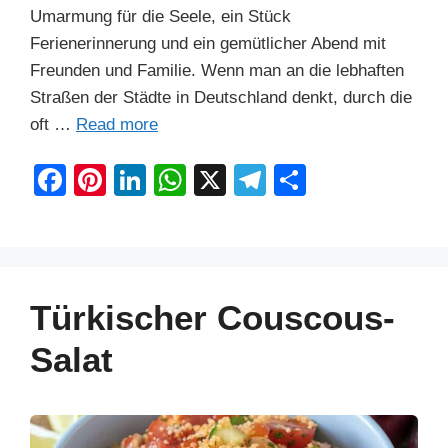
Umarmung für die Seele, ein Stück
Ferienerinnerung und ein gemütlicher Abend mit
Freunden und Familie. Wenn man an die lebhaften
Straßen der Städte in Deutschland denkt, durch die
oft …
Read more
F
Pi
Li
W
X
T
S
a
nt
n
h
el
h
c
er
k
at
e
ar
e
e
e
s
gr
e
b
st
dI
A
a
Türkischer Couscous-
o
n
p
m
Salat
o
p
k