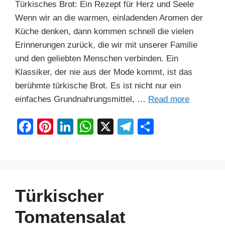
Türkisches Brot: Ein Rezept für Herz und Seele
Wenn wir an die warmen, einladenden Aromen der
Küche denken, dann kommen schnell die vielen
Erinnerungen zurück, die wir mit unserer Familie
und den geliebten Menschen verbinden. Ein
Klassiker, der nie aus der Mode kommt, ist das
berühmte türkische Brot. Es ist nicht nur ein
einfaches Grundnahrungsmittel, …
Read more
F
Pi
Li
W
X
T
S
a
nt
n
h
el
h
c
er
k
at
e
ar
e
e
e
s
gr
e
b
st
dI
A
a
Türkischer
o
n
p
m
Tomatensalat
o
p