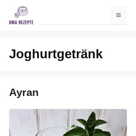
Skip
to
Menu
content
Joghurtgetränk
Ayran