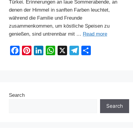
Türkei. Erinnerungen an laue Sommerabende, an
denen der Himmel in sanften Farben leuchtet,
während die Familie und Freunde
zusammenkommen, um köstliche Speisen zu
genießen, sind untrennbar mit …
Read more
F
Pi
Li
W
X
T
S
a
nt
n
h
el
h
c
er
k
at
e
ar
e
e
e
s
gr
e
b
st
dI
A
a
Search
o
n
p
m
o
p
Search
k