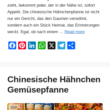
zieht, bekommt jeder, der in der Nähe ist, sofort
Appetit. Die chinesische Hähnchenpfanne ist nicht
nur ein Gericht, das den Gaumen verwöhnt,
sondern auch ein Stück Heimat, das Erinnerungen
weckt. Egal, ob nach einem …
Read more
F
Pi
Li
W
X
T
S
a
nt
n
h
el
h
c
er
k
at
e
ar
e
e
e
s
gr
e
b
st
dI
A
a
Chinesische Hähnchen
o
n
p
m
Gemüsepfanne
o
p
k