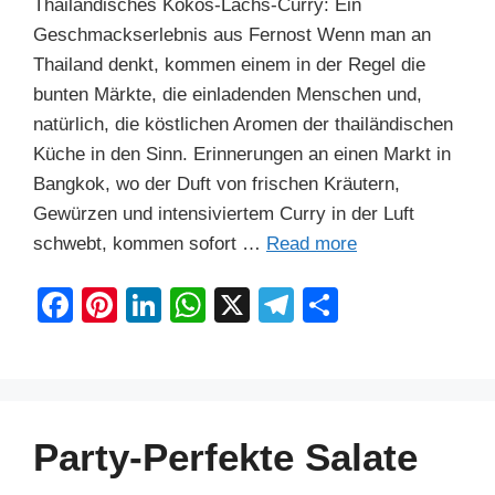
Thailändisches Kokos-Lachs-Curry: Ein
Geschmackserlebnis aus Fernost Wenn man an
Thailand denkt, kommen einem in der Regel die
bunten Märkte, die einladenden Menschen und,
natürlich, die köstlichen Aromen der thailändischen
Küche in den Sinn. Erinnerungen an einen Markt in
Bangkok, wo der Duft von frischen Kräutern,
Gewürzen und intensiviertem Curry in der Luft
schwebt, kommen sofort …
Read more
F
Pi
Li
W
X
T
S
a
nt
n
h
el
h
c
er
k
at
e
ar
e
e
e
s
gr
e
b
st
dI
A
a
Party-Perfekte Salate
o
n
p
m