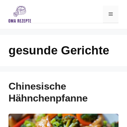
Skip
to
Menu
content
gesunde Gerichte
Chinesische
Hähnchenpfanne