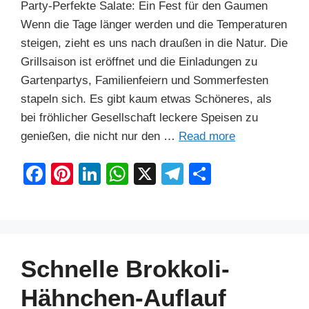
Party-Perfekte Salate: Ein Fest für den Gaumen
Wenn die Tage länger werden und die Temperaturen
steigen, zieht es uns nach draußen in die Natur. Die
Grillsaison ist eröffnet und die Einladungen zu
Gartenpartys, Familienfeiern und Sommerfesten
stapeln sich. Es gibt kaum etwas Schöneres, als
bei fröhlicher Gesellschaft leckere Speisen zu
genießen, die nicht nur den …
Read more
F
Pi
Li
W
X
T
S
a
nt
n
h
el
h
c
er
k
at
e
ar
e
e
e
s
gr
e
b
st
dI
A
a
Schnelle Brokkoli-
o
n
p
m
Hähnchen-Auflauf
o
p