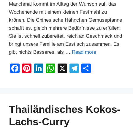
Manchmal kommt im Alltag der Wunsch auf, das
Wochenende mit einem kleinen Festmahl zu
krönen. Die Chinesische Hähnchen Gemüsepfanne
schafft es, gleich mehrere Bedürfnisse zu erfüllen:
Sie ist schnell zubereitet, reich an Geschmack und
bringt unsere Familie am Esstisch zusammen. Es
gibt nichts Besseres, als …
Read more
F
Pi
Li
W
X
T
S
a
nt
n
h
el
h
c
er
k
at
e
ar
e
e
e
s
gr
e
b
st
dI
A
a
Thailändisches Kokos-
o
n
p
m
Lachs-Curry
o
p