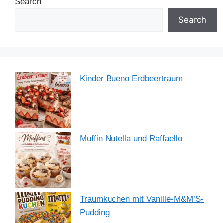
Search
o
n
p
m
o
p
Search
k
Kinder Bueno Erdbeertraum
Muffin Nutella und Raffaello
Traumkuchen mit Vanille-M&M’S-
Pudding