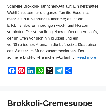
Schnelle Brokkoli-Hähnchen-Auflauf: Ein herzhaftes
Wohlfühlessen für die ganze Familie Essen ist
mehr als nur Nahrungsaufnahme; es ist ein
Erlebnis, das Erinnerungen weckt und Herzen
verbindet. Die Vorstellung eines duftenden Auflaufs,
der im Ofen vor sich hin brutzelt und ein
verführerisches Aroma in die Luft setzt, lässt einem
das Wasser im Mund zusammenlaufen. Der
schnelle Brokkoli-Hähnchen-Auflauf …
Read more
F
Pi
Li
W
X
T
S
a
nt
n
h
el
h
c
er
k
at
e
ar
e
e
e
s
gr
e
b
st
dI
A
a
Brokkoli-Cremesuppe