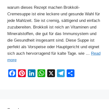
warum dieses Rezept machen Brokkoli-
Cremesuppe ist eine leckere und gesunde Wahl für
jede Mahlzeit. Sie ist cremig, sättigend und einfach
zuzubereiten. Brokkoli ist reich an Vitaminen und
Mineralstoffen, die gut für das Immunsystem und
die Gesundheit insgesamt sind. Diese Suppe ist
perfekt als Vorspeise oder Hauptgericht und eignet
sich auch hervorragend für kalte Tage. wie …
Read
more
F
Pi
Li
W
X
T
S
a
nt
n
h
el
h
c
er
k
at
e
ar
e
e
e
s
gr
e
b
st
dI
A
a