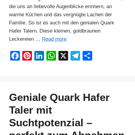
die uns an liebevolle Augenblicke erinnern, an
warme Küchen und das vergnügte Lachen der
Familie. So ist es auch mit den genialen Quark
Hafer Talern. Diese kleinen, goldbraunen
Leckereien …
Read more
F
Pi
Li
W
X
T
S
a
nt
n
h
el
h
c
er
k
at
e
ar
e
e
e
s
gr
e
b
st
dI
A
a
Geniale Quark Hafer
o
n
p
m
Taler mit
o
p
Suchtpotenzial –
k