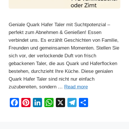
Geniale Quark Hafer Taler mit Suchtpotenzial –
perfekt zum Abnehmen & Genießen! Essen
verbindet uns. Es erzählt Geschichten von Familie,
Freunden und gemeinsamen Momenten. Stellen Sie
sich vor, der verlockende Duft von frisch
gebackenen Taler, die aus Quark und Haferflocken
bestehen, durchzieht Ihre Küche. Diese genialen
Quark Hafer Taler sind nicht nur einfach
zuzubereiten, sondern …
Read more
F
Pi
Li
W
X
T
S
a
nt
n
h
el
h
c
er
k
at
e
ar