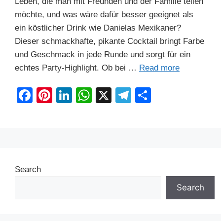
Leben, die man mit Freunden und der Familie teilen
möchte, und was wäre dafür besser geeignet als
ein köstlicher Drink wie Danielas Mexikaner?
Dieser schmackhafte, pikante Cocktail bringt Farbe
und Geschmack in jede Runde und sorgt für ein
echtes Party-Highlight. Ob bei …
Read more
F
Pi
Li
W
X
T
S
a
nt
n
h
el
h
c
er
k
at
e
ar
e
e
e
s
gr
e
b
st
dI
A
a
Search
o
n
p
m
o
p
Search
k