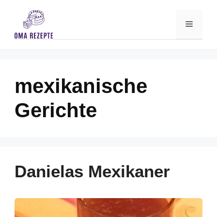
Skip
to
Menu
content
mexikanische
Gerichte
Danielas Mexikaner