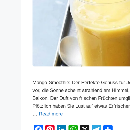
Mango-Smoothie: Der Perfekte Genuss für J
vor, die Sonne scheint strahlend am Himmel,
Balkon. Der Duft von frischen Früchten umgib
Plötzlich haben Sie Lust auf etwas Erfrisc
…
Read more
F
Pi
Li
W
X
T
S