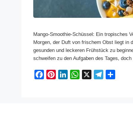
Mango-Smoothie-Schüssel: Ein tropisches Verg
Morgen, der Duft von frischem Obst liegt in d
gesunden und leckeren Frühstück zu beginne
schweifen zu den Aufgaben des Tages, doch
F
Pi
Li
W
X
T
S
a
nt
n
h
el
h
c
er
k
at
e
ar
e
e
e
s
gr
e
b
st
dI
A
a
o
n
p
m
o
p