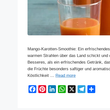
Mango-Karotten-Smoothie: Ein erfrischendes
warmen Strahlen über das Land schickt und d
Besseres, als ein erfrischendes Getränk, das
die Früchte besonders saftiger und aromatis
Köstlichkeit …
Read more
F
Pi
Li
W
X
T
S
a
nt
n
h
el
h
c
er
k
at
e
ar