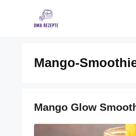
Skip
to
content
Mango-Smoothi
Mango Glow Smooth