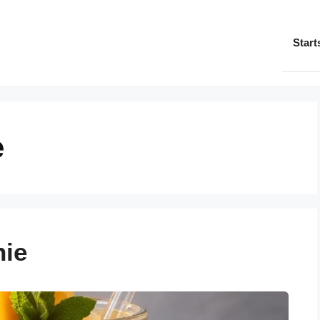
Start
e
ie