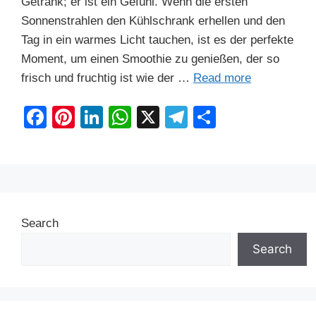
Getränk; er ist ein Gefühl. Wenn die ersten
Sonnenstrahlen den Kühlschrank erhellen und den
Tag in ein warmes Licht tauchen, ist es der perfekte
Moment, um einen Smoothie zu genießen, der so
frisch und fruchtig ist wie der …
Read more
F
Pi
Li
W
X
T
S
a
nt
n
h
el
h
c
er
k
at
e
ar
e
e
e
s
gr
e
b
st
dI
A
a
Search
o
n
p
m
o
p
Search
k