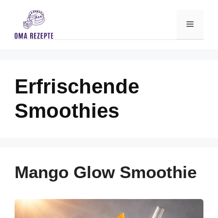
Skip
to
Menu
content
Erfrischende
Smoothies
Mango Glow Smoothie