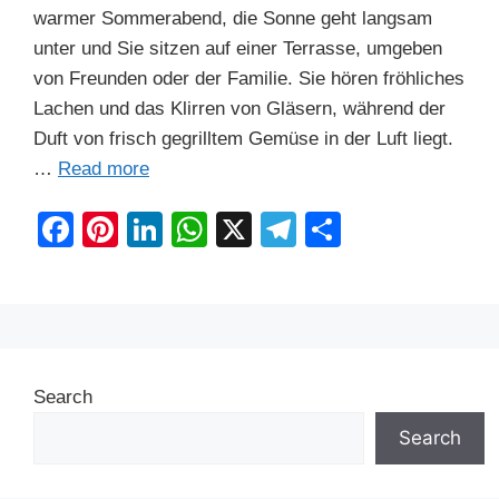
warmer Sommerabend, die Sonne geht langsam
unter und Sie sitzen auf einer Terrasse, umgeben
von Freunden oder der Familie. Sie hören fröhliches
Lachen und das Klirren von Gläsern, während der
Duft von frisch gegrilltem Gemüse in der Luft liegt.
…
Read more
F
Pi
Li
W
X
T
S
a
nt
n
h
el
h
c
er
k
at
e
ar
e
e
e
s
gr
e
b
st
dI
A
a
Search
o
n
p
m
o
p
Search
k