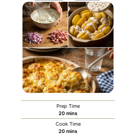
Prep Time
minutes
20
mins
Cook Time
minutes
20
mins