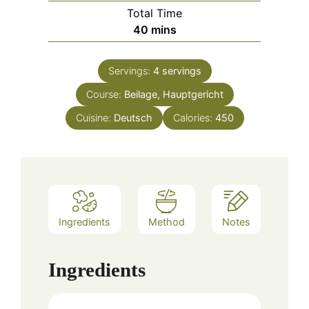
Total Time
minutes
40
mins
Servings:
4
servings
Course:
Beilage, Hauptgericht
Cuisine:
Deutsch
Calories:
450
Ingredients
Method
Notes
Ingredients