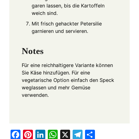
garen lassen, bis die Kartoffeln
weich sind.
Mit frisch gehackter Petersilie
garnieren und servieren.
Notes
Für eine reichhaltigere Variante können
Sie Käse hinzufügen. Für eine
vegetarische Option einfach den Speck
weglassen und mehr Gemüse
verwenden.
F
Pi
Li
W
X
T
S